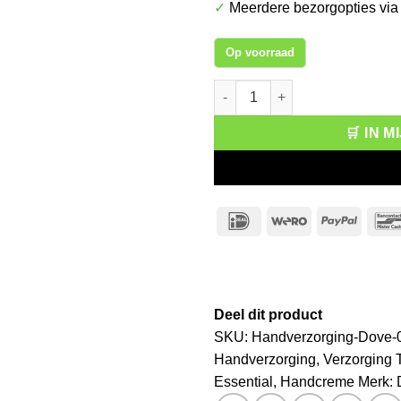
✓
Meerdere bezorgopties vi
Op voorraad
Dove Handcreme Essential Car
🛒 IN 
IDeal
Wero
PayPa
Deel dit product
SKU:
Handverzorging-Dove-
Handverzorging
,
Verzorging
Essential
,
Handcreme
Merk: