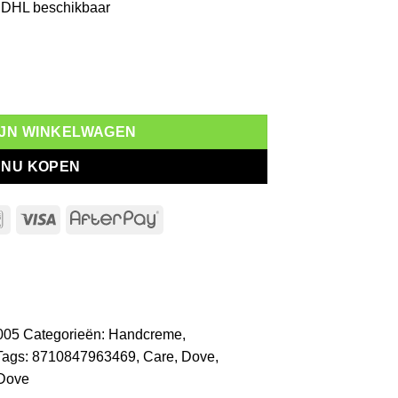
a DHL beschikbaar
e aantal
MIJN WINKELWAGEN
NU KOPEN
l
Bancontact
Visa
AfterPay
005
Categorieën:
Handcreme
,
Tags:
8710847963469
,
Care
,
Dove
,
Dove