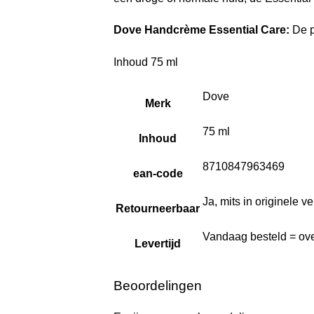
Dove Handcrème Essential Care:
De p
Inhoud 75 ml
Dove
Merk
75 ml
Inhoud
8710847963469
ean-code
Ja, mits in originele 
Retourneerbaar
Vandaag besteld = ove
Levertijd
Beoordelingen