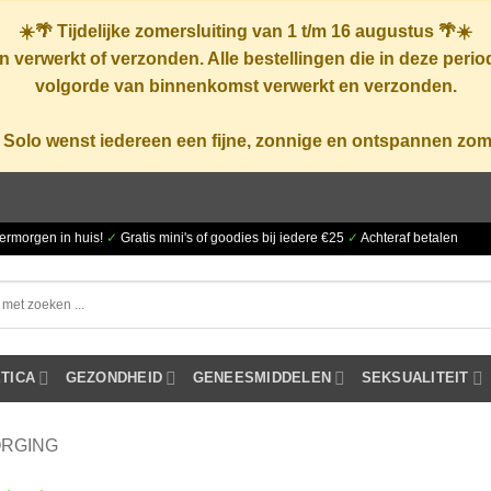
☀️🌴
Tijdelijke zomersluiting van 1 t/m 16 augustus
🌴☀️
 verwerkt of verzonden. Alle bestellingen die in deze peri
volgorde van binnenkomst verwerkt en verzonden.
 Solo wenst iedereen een fijne, zonnige en ontspannen zom
ermorgen in huis!
✓
Gratis mini's of goodies bij iedere €25
✓
Achteraf betalen
TICA
GEZONDHEID
GENEESMIDDELEN
SEKSUALITEIT
RGING