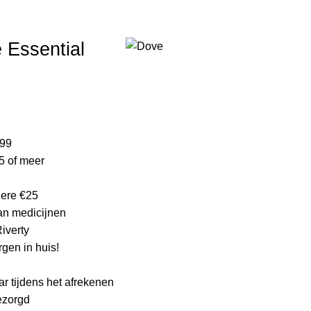
ijke product.
Essential
lijke
ge
,99
5 of meer
.
edere €25
an medicijnen
Riverty
gen in huis!
ar tijdens het afrekenen
bezorgd