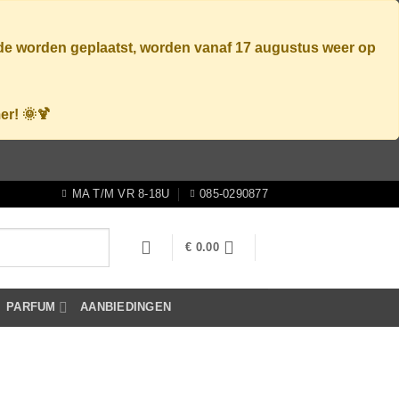
ode worden geplaatst, worden vanaf
17 augustus
weer op
er! 🌞🍹
MA T/M VR 8-18U
085-0290877
€
0.00
PARFUM
AANBIEDINGEN