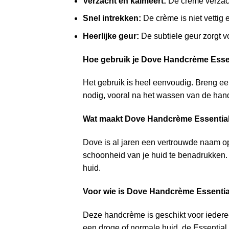
Verzacht en kalmeert:
De crème verzacht
Snel intrekken:
De crème is niet vettig 
Heerlijke geur:
De subtiele geur zorgt
Hoe gebruik je Dove Handcrème Esse
Het gebruik is heel eenvoudig. Breng e
nodig, vooral na het wassen van de han
Wat maakt Dove Handcrème Essential
Dove is al jaren een vertrouwde naam op
schoonheid van je huid te benadrukken. 
huid.
Voor wie is Dove Handcrème Essentia
Deze handcrème is geschikt voor iedereen
een droge of normale huid, de Essential