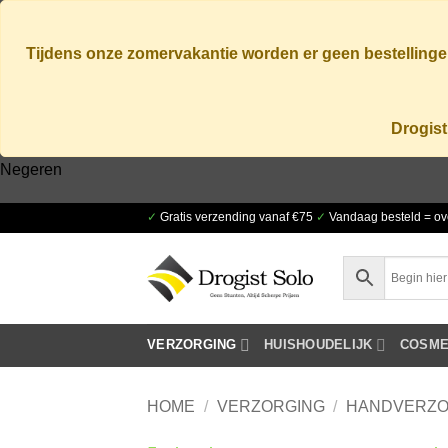
Tijdens onze zomervakantie worden er geen bestellingen
Drogist
Negeren
Ga
✓
Gratis verzending vanaf €75
✓
Vandaag besteld = ov
naar
inhoud
VERZORGING
HUISHOUDELIJK
COSME
HOME
/
VERZORGING
/
HANDVERZO