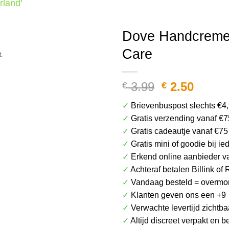
rland'
Het plaatje kan afwijken van het daadwerkel
Dove Handcreme 
Care
.
Oorspronke
Huidi
3.99
2.50
€
€
prijs
prijs
✓
Brievenbuspost slechts €4
was:
is:
✓
Gratis verzending vanaf €7
€ 3.99.
€ 2.50
✓
Gratis cadeautje vanaf €75
✓
Gratis mini of goodie bij i
✓
Erkend online aanbieder v
✓
Achteraf betalen Billink of 
✓
Vandaag besteld = overmor
✓
Klanten geven ons een +9
✓
Verwachte levertijd zichtba
✓
Altijd discreet verpakt en 