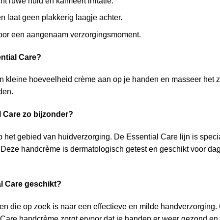
 ruwe huid en kalmeert irritatie.
en laat geen plakkerig laagje achter.
 voor een aangenaam verzorgingsmoment.
ntial Care?
en kleine hoeveelheid crème aan op je handen en masseer het za
den.
 Care zo bijzonder?
 het gebied van huidverzorging. De Essential Care lijn is speci
Deze handcrème is dermatologisch getest en geschikt voor dagel
l Care geschikt?
 die op zoek is naar een effectieve en milde handverzorging. O
 Care handcrème zorgt ervoor dat je handen er weer gezond en 