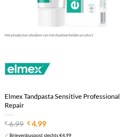
Het plaatje kan afwijken van het daadwerkelijke product.
Elmex Tandpasta Sensitive Professional
Repair
Oorspronkelijke
Huidige
6.99
4.99
€
€
prijs
prijs
✓
Brievenbuspost slechts €4,99