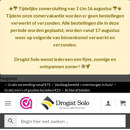
☀️🌴
Tijdelijke zomersluiting van 1 t/m 16 augustus
🌴☀️
Tijdens onze zomervakantie worden er geen bestellingen
verwerkt of verzonden. Alle bestellingen die in deze
periode worden geplaatst, worden vanaf
17 augustus
weer op volgorde van binnenkomst verwerkt en
verzonden.
Drogist Solo wenst iedereen een fijne, zonnige en
ontspannen zomer! 🌞🍹
Ga
Negeren
✓
Gratis verzending vanaf €75
naar
✓
Vandaag besteld = overmorgen in huis!
✓
Gratis mini's of goodies bij iedere €25
✓
Achteraf betalen
inhoud