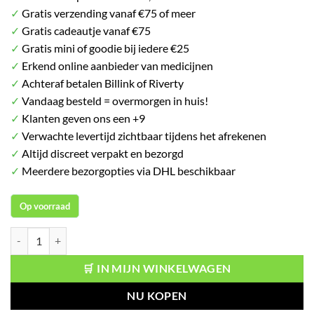
was:
is:
✓
Gratis verzending vanaf €75 of meer
€ 6.99.
€ 4.99.
✓
Gratis cadeautje vanaf €75
✓
Gratis mini of goodie bij iedere €25
✓
Erkend online aanbieder van medicijnen
✓
Achteraf betalen Billink of Riverty
✓
Vandaag besteld = overmorgen in huis!
✓
Klanten geven ons een +9
✓
Verwachte levertijd zichtbaar tijdens het afrekenen
✓
Altijd discreet verpakt en bezorgd
✓
Meerdere bezorgopties via DHL beschikbaar
Op voorraad
Elmex Tandpasta Sensitive Professional Repair aantal
🛒 IN MIJN WINKELWAGEN
NU KOPEN