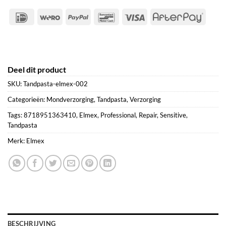
IDeal
Wero
PayPal
Bancontact
Visa
After
Deel dit product
SKU:
Tandpasta-elmex-002
Categorieën:
Mondverzorging
,
Tandpasta
,
Verzorging
Tags:
8718951363410
,
Elmex
,
Professional
,
Repair
,
Sensitive
,
Tandpasta
Merk:
Elmex
BESCHRIJVING