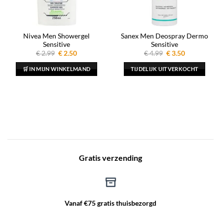
Nivea Men Showergel
Sanex Men Deospray Dermo
Sensitive
Sensitive
Oorspronkelijke
Huidige
Oorspronkelijke
Huidige
€
2.99
€
2.50
€
4.99
€
3.50
prijs
prijs
prijs
prijs
was:
is:
was:
is:
🛒 IN MIJN WINKELMAND
TIJDELIJK UITVERKOCHT
€ 2.99.
€ 2.50.
€ 4.99.
€ 3.50.
Gratis verzending
Vanaf €75 gratis thuisbezorgd