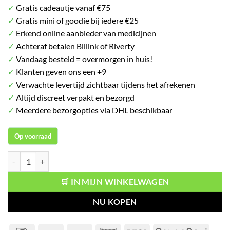
✓
Gratis cadeautje vanaf €75
✓
Gratis mini of goodie bij iedere €25
✓
Erkend online aanbieder van medicijnen
✓
Achteraf betalen Billink of Riverty
✓
Vandaag besteld = overmorgen in huis!
✓
Klanten geven ons een +9
✓
Verwachte levertijd zichtbaar tijdens het afrekenen
✓
Altijd discreet verpakt en bezorgd
✓
Meerdere bezorgopties via DHL beschikbaar
Op voorraad
Fanta Strawberry 355 ml aantal
🛒 IN MIJN WINKELWAGEN
NU KOPEN