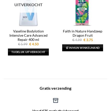
UITVERKOCHT
Vaseline Bodylotion
Faith in Nature Handzeep
Intensive Care Advanced
Dragon Fruit
Repair 400 ml
Oorspronkelijke
Huidige
€
4.99
€
3.75
prijs
prijs
Oorspronkelijke
Huidige
€
5.99
€
4.50
was:
is:
prijs
prijs
🛒 IN MIJN WINKELMAND
€ 4.99.
€ 3.75.
was:
is:
TIJDELIJK UITVERKOCHT
€ 5.99.
€ 4.50.
Gratis verzending
Vanaf €75 gratis thuisbezorgd