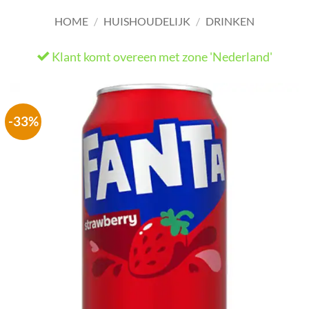
HOME
/
HUISHOUDELIJK
/
DRINKEN
Klant komt overeen met zone 'Nederland'
He
-33%