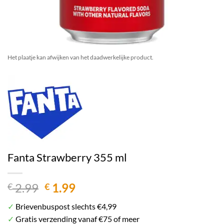
Het plaatje kan afwijken van het daadwerkelijke product.
Fanta Strawberry 355 ml
Oorspronkelijke
Huidige
2.99
1.99
€
€
prijs
prijs
✓
Brievenbuspost slechts €4,99
was:
is:
✓
Gratis verzending vanaf €75 of meer
€ 2.99.
€ 1.99.