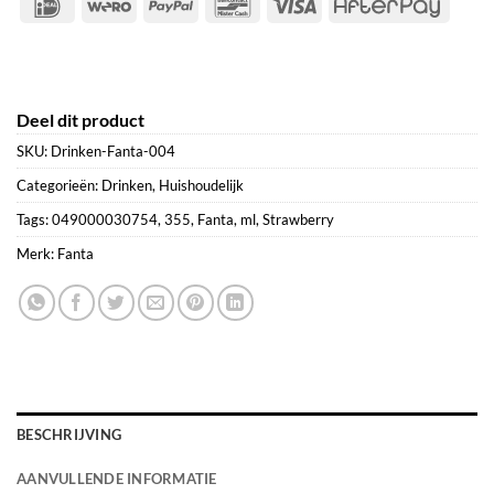
IDeal
Wero
PayPal
Bancontact
Visa
After
Deel dit product
SKU:
Drinken-Fanta-004
Categorieën:
Drinken
,
Huishoudelijk
Tags:
049000030754
,
355
,
Fanta
,
ml
,
Strawberry
Merk:
Fanta
BESCHRIJVING
AANVULLENDE INFORMATIE