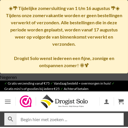
☀️🌴
Tijdelijke zomersluiting van 1 t/m 16 augustus
🌴☀️
Tijdens onze zomervakantie worden er geen bestellingen
verwerkt of verzonden. Alle bestellingen die in deze
periode worden geplaatst, worden vanaf
17 augustus
weer op volgorde van binnenkomst verwerkt en
verzonden.
Drogist Solo wenst iedereen een fijne, zonnige en
ontspannen zomer! 🌞🍹
Ga
Negeren
✓
Gratis verzending vanaf €75
naar
✓
Vandaag besteld = overmorgen in huis!
✓
Gratis mini's of goodies bij iedere €25
✓
Achteraf betalen
inhoud