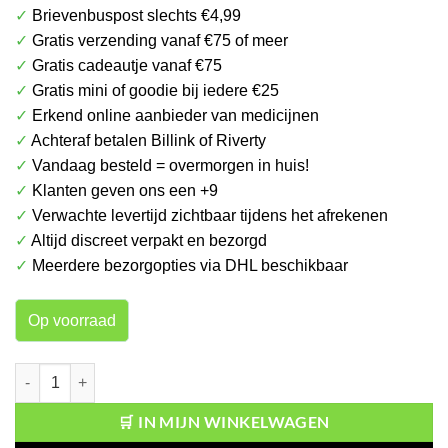
✓
Brievenbuspost slechts €4,99
was:
is:
✓
Gratis verzending vanaf €75 of meer
€ 14.99.
€ 9.99.
✓
Gratis cadeautje vanaf €75
✓
Gratis mini of goodie bij iedere €25
✓
Erkend online aanbieder van medicijnen
✓
Achteraf betalen Billink of Riverty
✓
Vandaag besteld = overmorgen in huis!
✓
Klanten geven ons een +9
✓
Verwachte levertijd zichtbaar tijdens het afrekenen
✓
Altijd discreet verpakt en bezorgd
✓
Meerdere bezorgopties via DHL beschikbaar
Op voorraad
PheroMen Eau de Toilette Met Feromonen Men aantal
🛒 IN MIJN WINKELWAGEN