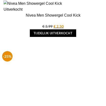
Uitverkocht
Nivea Men Showergel Cool Kick
€
3.99
Oorspronkelijke
€
2.50
Huidige
prijs
prijs
TIJDELIJK UITVERKOCHT
was:
is:
€ 3.99.
€ 2.50.
-25%