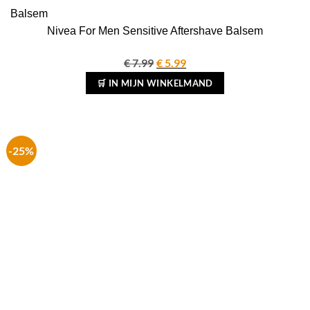
Nivea For Men Sensitive Aftershave Balsem
€
7.99
Oorspronkelijke
€
5.99
Huidige
prijs
prijs
🛒 IN MIJN WINKELMAND
was:
is:
€ 7.99.
€ 5.99.
-25%