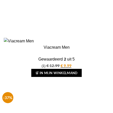
Viacream Men
2
Gewaardeerd
uit 5
€
12.99
Oorspronkelijke
€
9.99
Huidige
(1)
prijs
prijs
🛒 IN MIJN WINKELMAND
was:
is:
€ 12.99.
€ 9.99.
-37%