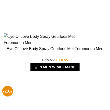
Eye Of Love Body Spray Geurloos Met Feromonen Men
€
19.99
Oorspronkelijke
€
14.99
Huidige
prijs
prijs
🛒 IN MIJN WINKELMAND
was:
is:
€ 19.99.
€ 14.99.
-20%