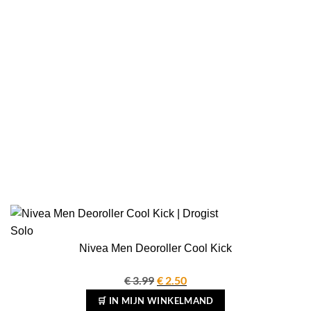
Nivea Men Deoroller Cool Kick
€
3.99
Oorspronkelijke
€
2.50
Huidige
prijs
prijs
🛒 IN MIJN WINKELMAND