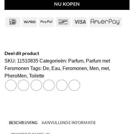
NU KOPEN
IDeal
Wero
PayPal
Bancontact
Visa
After
Deel dit product
SKU:
11510835
Categorieën:
Parfum
,
Parfum met
Feromonen
Tags:
De
,
Eau
,
Feromonen
,
Men
,
met
,
PheroMen
,
Toilette
BESCHRIJVING
AANVULLENDE INFORMATIE