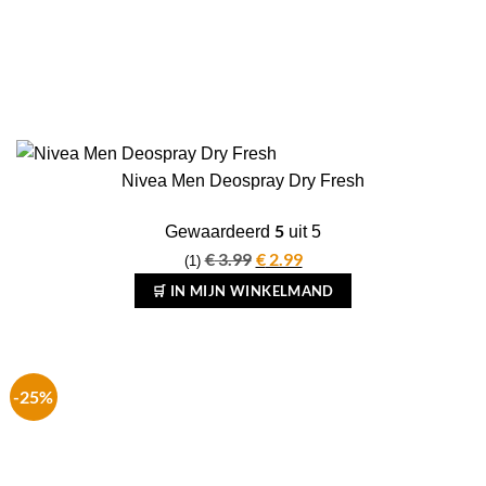
Nivea Men Deospray Dry Fresh
5
Gewaardeerd
uit 5
€
3.99
Oorspronkelijke
€
2.99
Huidige
(1)
prijs
prijs
🛒 IN MIJN WINKELMAND
was:
is:
€ 3.99.
€ 2.99.
-25%