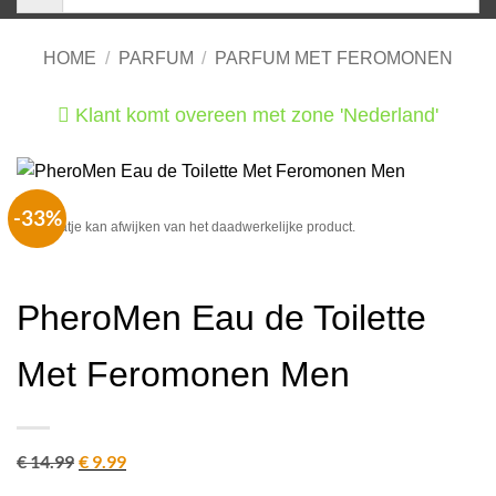
HOME
/
PARFUM
/
PARFUM MET FEROMONEN
Klant komt overeen met zone 'Nederland'
He
-33%
Het plaatje kan afwijken van het daadwerkelijke product.
PheroMen Eau de Toilette
Met Feromonen Men
€
14.99
Oorspronkelijke
€
9.99
Huidige
prijs
prijs