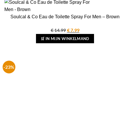
Soulcal & Co Eau de Toilette Spray For Men – Brown
€
14.99
Oorspronkelijke
€
7.99
Huidige
prijs
prijs
🛒 IN MIJN WINKELMAND
was:
is:
€ 14.99.
€ 7.99.
-23%