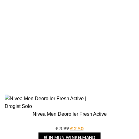
Nivea Men Deoroller Fresh Active
€
3.99
Oorspronkelijke
€
2.50
Huidige
prijs
prijs
🛒 IN MIJN WINKELMAND