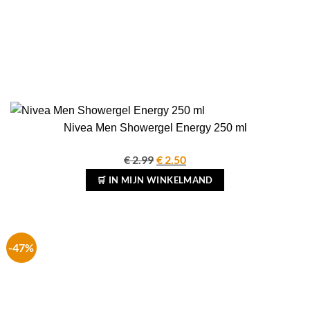
Nivea Men Showergel Energy 250 ml
€
2.99
Oorspronkelijke
€
2.50
Huidige
prijs
prijs
🛒 IN MIJN WINKELMAND
was:
is:
€ 2.99.
€ 2.50.
-47%