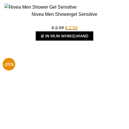
Nivea Men Showergel Sensitive
€
2.99
Oorspronkelijke
€
2.50
Huidige
prijs
prijs
🛒 IN MIJN WINKELMAND
was:
is:
€ 2.99.
€ 2.50.
-25%