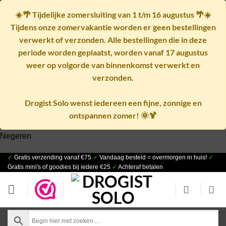
☀️🌴
Tijdelijke zomersluiting van 1 t/m 16 augustus
🌴☀️
Tijdens onze zomervakantie worden er geen bestellingen
verwerkt of verzonden. Alle bestellingen die in deze
periode worden geplaatst, worden vanaf
17 augustus
weer op volgorde van binnenkomst verwerkt en
verzonden.
Drogist Solo wenst iedereen een fijne, zonnige en
ontspannen zomer! 🌞🍹
Negeren
✓
Gratis verzending vanaf €75
✓
Vandaag besteld = overmorgen in huis!
✓
Ga
Gratis mini's of goodies bij iedere €25
✓
Achteraf betalen
naar
inhoud