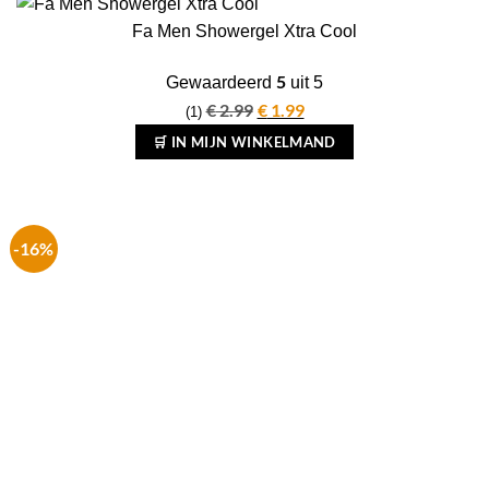
Fa Men Showergel Xtra Cool
5
Gewaardeerd
uit 5
€
2.99
Oorspronkelijke
€
1.99
Huidige
(1)
prijs
prijs
🛒 IN MIJN WINKELMAND
was:
is:
€ 2.99.
€ 1.99.
-16%