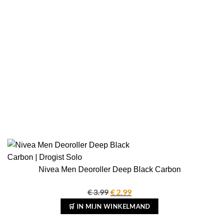
Nivea Men Deoroller Deep Black Carbon
€
3.99
Oorspronkelijke
€
2.99
Huidige
prijs
prijs
🛒 IN MIJN WINKELMAND
was:
is: