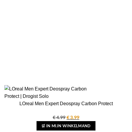
LOreal Men Expert Deospray Carbon Protect
€
4.99
Oorspronkelijke
€
3.99
Huidige
prijs
prijs
🛒 IN MIJN WINKELMAND
was:
is: