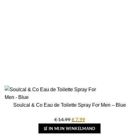
Soulcal & Co Eau de Toilette Spray For Men – Blue
€
14.99
Oorspronkelijke
€
7.99
Huidige
prijs
prijs
🛒 IN MIJN WINKELMAND
was:
is: