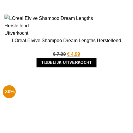
Uitverkocht
LOreal Elvive Shampoo Dream Lengths Herstellend
Oorspronkelijke
Huidige
€
7.99
€
4.99
prijs
prijs
TIJDELIJK UITVERKOCHT
was:
is:
€ 7.99.
€ 4.99.
-30%