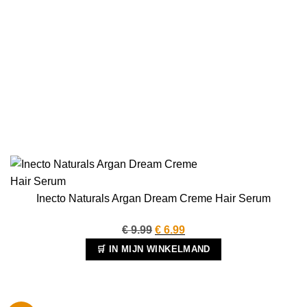
Inecto Naturals Argan Dream Creme Hair Serum
Oorspronkelijke
Huidige
€
9.99
€
6.99
prijs
prijs
🛒 IN MIJN WINKELMAND
was:
is:
€ 9.99.
€ 6.99.