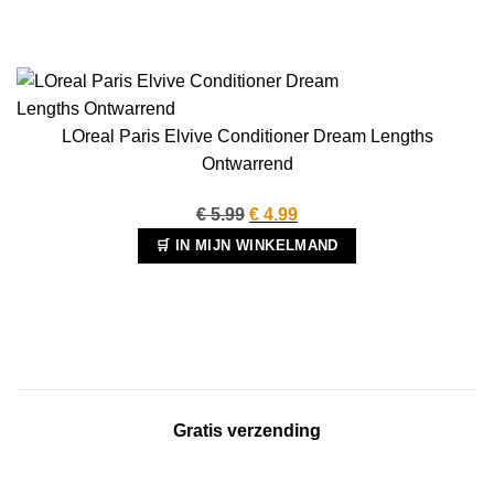
LOreal Paris Elvive Conditioner Dream Lengths
Ontwarrend
Oorspronkelijke
Huidige
€
5.99
€
4.99
prijs
prijs
🛒 IN MIJN WINKELMAND
was:
is:
€ 5.99.
€ 4.99.
Gratis verzending