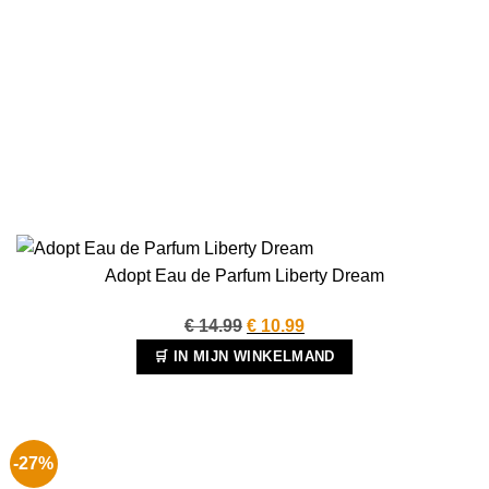
Adopt Eau de Parfum Liberty Dream
Oorspronkelijke
Huidige
€
14.99
€
10.99
prijs
prijs
🛒 IN MIJN WINKELMAND
was:
is:
€ 14.99.
€ 10.99.
-27%