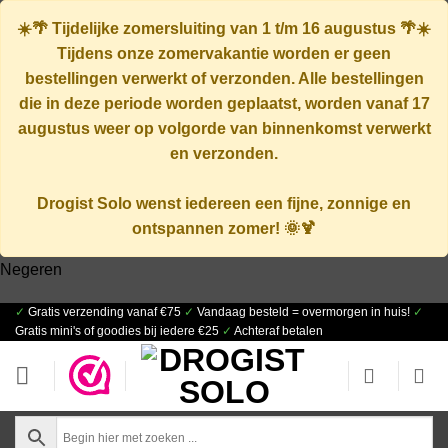
☀️🌴
Tijdelijke zomersluiting van 1 t/m 16 augustus
🌴☀️
Tijdens onze zomervakantie worden er geen
bestellingen verwerkt of verzonden. Alle bestellingen
die in deze periode worden geplaatst, worden vanaf
17
augustus
weer op volgorde van binnenkomst verwerkt
en verzonden.
Drogist Solo wenst iedereen een fijne, zonnige en
ontspannen zomer! 🌞🍹
Negeren
✓
Gratis verzending vanaf €75
✓
Vandaag besteld = overmorgen in huis!
✓
Ga
Gratis mini's of goodies bij iedere €25
✓
Achteraf betalen
naar
inhoud