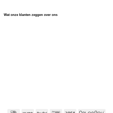
Wat onze klanten zeggen over ons
IDeal
Wero
PayPal
Bancontact
Visa
Afte