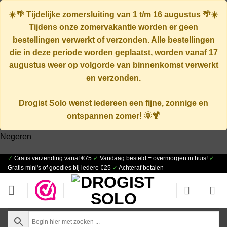
☀️🌴
Tijdelijke zomersluiting van 1 t/m 16 augustus
🌴☀️
Tijdens onze zomervakantie worden er geen
bestellingen verwerkt of verzonden. Alle bestellingen
die in deze periode worden geplaatst, worden vanaf
17
augustus
weer op volgorde van binnenkomst verwerkt
en verzonden.
Drogist Solo wenst iedereen een fijne, zonnige en
ontspannen zomer! 🌞🍹
Negeren
✓
Gratis verzending vanaf €75
✓
Vandaag besteld = overmorgen in huis!
✓
Ga
Gratis mini's of goodies bij iedere €25
✓
Achteraf betalen
naar
inhoud