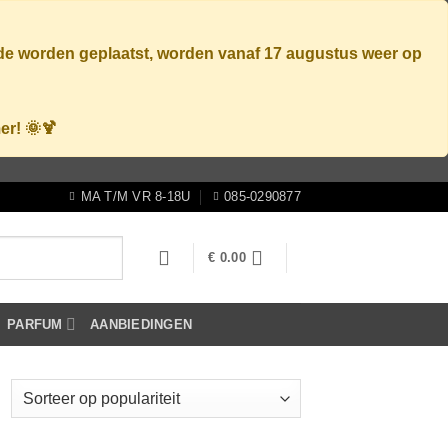
ode worden geplaatst, worden vanaf
17 augustus
weer op
er! 🌞🍹
MA T/M VR 8-18U
085-0290877
€
0.00
PARFUM
AANBIEDINGEN
Gesorteerd
op
populariteit