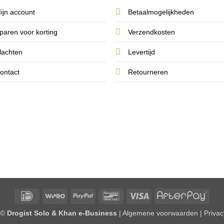
ijn account
Betaalmogelijkheden
paren voor korting
Verzendkosten
lachten
Levertijd
ontact
Retourneren
IDeal
Wero
PayPal
Bancontact
Visa
After
 ©
Drogist Solo & Khan e-Business
|
Algemene voorwaarden
|
Priva