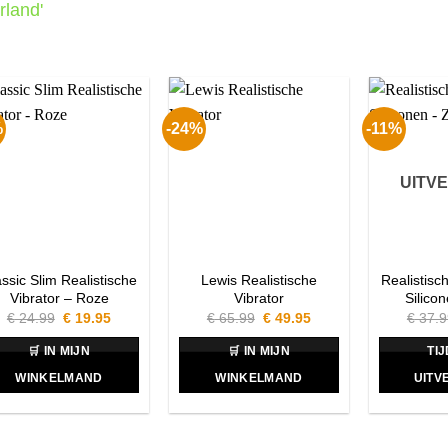
rland'
%
-24%
-11%
UITV
ssic Slim Realistische
Lewis Realistische
Realistisc
Vibrator – Roze
Vibrator
Silico
Oorspronkelijke
Huidige
Oorspronkelijke
Huidige
€
24.99
€
19.95
€
65.99
€
49.95
€
37.9
prijs
prijs
prijs
prijs
was:
is:
was:
is:
🛒 IN MIJN
🛒 IN MIJN
TI
€ 24.99.
€ 19.95.
€ 65.99.
€ 49.95.
WINKELMAND
WINKELMAND
UITV