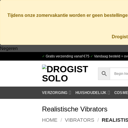
Tijdens onze zomervakantie worden er geen bestellingen
Drogist
Ga
Negeren
naar
✓
Gratis verzending vanaf €75
✓
Vandaag besteld = ov
inhoud
VERZORGING
HUISHOUDELIJK
COSME
Realistische Vibrators
HOME
/
VIBRATORS
/
REALISTI