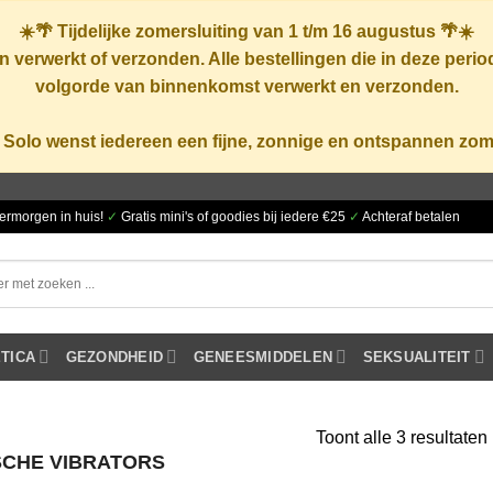
☀️🌴
Tijdelijke zomersluiting van 1 t/m 16 augustus
🌴☀️
 verwerkt of verzonden. Alle bestellingen die in deze peri
volgorde van binnenkomst verwerkt en verzonden.
 Solo wenst iedereen een fijne, zonnige en ontspannen zom
ermorgen in huis!
✓
Gratis mini's of goodies bij iedere €25
✓
Achteraf betalen
TICA
GEZONDHEID
GENEESMIDDELEN
SEKSUALITEIT
Toont alle 3 resultaten
SCHE VIBRATORS