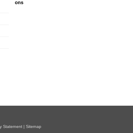
ons
Pay
cy Statement
|
Sitemap