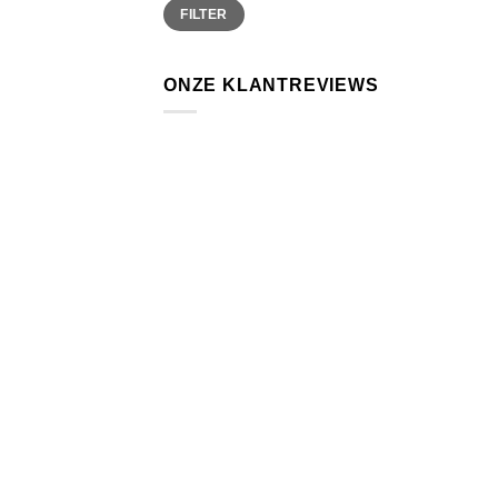
Min.
Max.
FILTER
prijs
prijs
ONZE KLANTREVIEWS