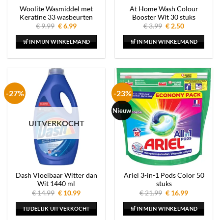
Woolite Wasmiddel met
At Home Wash Colour
Keratine 33 wasbeurten
Booster Wit 30 stuks
Oorspronkelijke
Huidige
Oorspronkelijke
Huidige
€
9.99
€
6.99
€
3.99
€
2.50
prijs
prijs
prijs
prijs
was:
is:
was:
is:
🛒 IN MIJN WINKELMAND
🛒 IN MIJN WINKELMAND
€ 9.99.
€ 6.99.
€ 3.99.
€ 2.50.
-27%
-23%
Nieuw
UITVERKOCHT
Dash Vloeibaar Witter dan
Ariel 3-in-1 Pods Color 50
Wit 1440 ml
stuks
Oorspronkelijke
Huidige
Oorspronkelijke
Huidige
€
14.99
€
10.99
€
21.99
€
16.99
prijs
prijs
prijs
prijs
was:
is:
was:
is:
TIJDELIJK UITVERKOCHT
🛒 IN MIJN WINKELMAND
€ 14.99.
€ 10.99.
€ 21.99.
€ 16.99.