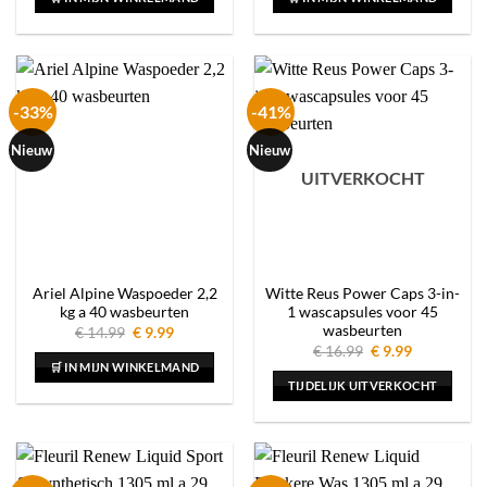
€ 9.99.
€ 5.99.
€ 16.99.
€ 9.99.
-33%
-41%
Nieuw
Nieuw
UITVERKOCHT
Ariel Alpine Waspoeder 2,2
Witte Reus Power Caps 3-in-
kg a 40 wasbeurten
1 wascapsules voor 45
wasbeurten
Oorspronkelijke
Huidige
€
14.99
€
9.99
prijs
prijs
Oorspronkelijke
Huidige
€
16.99
€
9.99
was:
is:
prijs
prijs
🛒 IN MIJN WINKELMAND
€ 14.99.
€ 9.99.
was:
is:
TIJDELIJK UITVERKOCHT
€ 16.99.
€ 9.99.