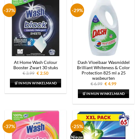
-37%
-29%
At Home Wash Colour
Dash Vloeibaar Wasmiddel
Booster Zwart 30 stuks
Brilliant Whiteness & Color
Protection 825 ml a 25
Oorspronkelijke
Huidige
€
3.99
€
2.50
prijs
prijs
wasbeurten
was:
is:
🛒 IN MIJN WINKELMAND
Oorspronkelijke
Huidige
€
6.99
€
4.99
€ 3.99.
€ 2.50.
prijs
prijs
was:
is:
🛒 IN MIJN WINKELMAND
€ 6.99.
€ 4.99.
-37%
-25%
Nieuw