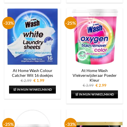
-33%
-25%
At Home Wash Colour
At Home Wash
Catcher Wit 16 doekjes
Vlekverwijderaar Poeder
Kleur
Oorspronkelijke
Huidige
€
2.99
€
1.99
prijs
prijs
Oorspronkelijke
Huidige
€
3.99
€
2.99
was:
is:
prijs
prijs
🛒 IN MIJN WINKELMAND
€ 2.99.
€ 1.99.
was:
is:
🛒 IN MIJN WINKELMAND
€ 3.99.
€ 2.99.
-25%
-33%