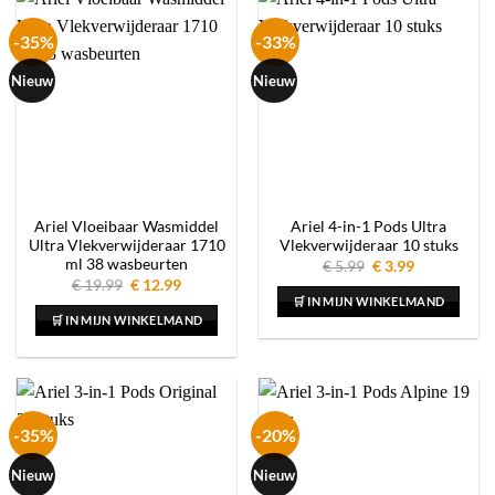
-35%
-33%
Nieuw
Nieuw
Ariel Vloeibaar Wasmiddel
Ariel 4-in-1 Pods Ultra
Ultra Vlekverwijderaar 1710
Vlekverwijderaar 10 stuks
ml 38 wasbeurten
Oorspronkelijke
Huidige
€
5.99
€
3.99
prijs
prijs
Oorspronkelijke
Huidige
€
19.99
€
12.99
was:
is:
prijs
prijs
🛒 IN MIJN WINKELMAND
€ 5.99.
€ 3.99.
was:
is:
🛒 IN MIJN WINKELMAND
€ 19.99.
€ 12.99.
-35%
-20%
Nieuw
Nieuw