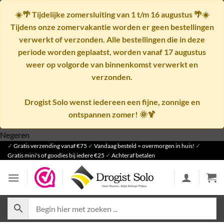
☀️🌴
Tijdelijke zomersluiting van 1 t/m 16 augustus
🌴☀️
Tijdens onze zomervakantie worden er geen bestellingen
verwerkt of verzonden. Alle bestellingen die in deze
periode worden geplaatst, worden vanaf
17 augustus
weer op volgorde van binnenkomst verwerkt en
verzonden.
Drogist Solo wenst iedereen een fijne, zonnige en
ontspannen zomer! 🌞🍹
Ga
Negeren
✓
Gratis verzending vanaf €75
naar
✓
Vandaag besteld = overmorgen in huis!
✓
Gratis mini's of goodies bij iedere €25
✓
Achteraf betalen
inhoud