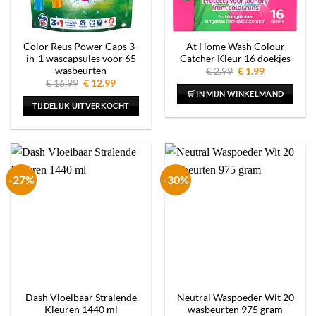
Color Reus Power Caps 3-
At Home Wash Colour
in-1 wascapsules voor 65
Catcher Kleur 16 doekjes
wasbeurten
Oorspronkelijke
Huidige
€
2.99
€
1.99
prijs
prijs
Oorspronkelijke
Huidige
€
16.99
€
12.99
was:
is:
prijs
prijs
🛒 IN MIJN WINKELMAND
€ 2.99.
€ 1.99.
was:
is:
TIJDELIJK UITVERKOCHT
€ 16.99.
€ 12.99.
-27%
-30%
Dash Vloeibaar Stralende
Neutral Waspoeder Wit 20
Kleuren 1440 ml
wasbeurten 975 gram