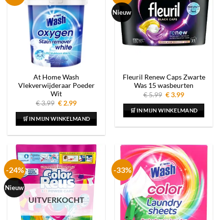
Nieuw
At Home Wash
Fleuril Renew Caps Zwarte
Vlekverwijderaar Poeder
Was 15 wasbeurten
Wit
Oorspronkelijke
Huidige
€
5.99
€
3.99
prijs
prijs
Oorspronkelijke
Huidige
€
3.99
€
2.99
was:
is:
prijs
prijs
🛒 IN MIJN WINKELMAND
€ 5.99.
€ 3.99.
was:
is:
🛒 IN MIJN WINKELMAND
€ 3.99.
€ 2.99.
-24%
-33%
Nieuw
UITVERKOCHT