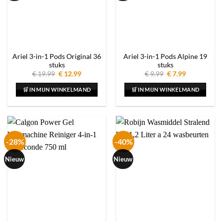
Ariel 3-in-1 Pods Original 36
Ariel 3-in-1 Pods Alpine 19
stuks
stuks
Oorspronkelijke
Huidige
Oorspronkelijke
Huidige
€
19.99
€
12.99
€
9.99
€
7.99
prijs
prijs
prijs
prijs
was:
is:
was:
is:
🛒 IN MIJN WINKELMAND
🛒 IN MIJN WINKELMAND
€ 19.99.
€ 12.99.
€ 9.99.
€ 7.99.
-28%
-40%
Nieuw
Nieuw