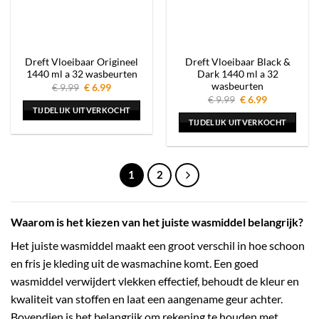
Dreft Vloeibaar Origineel
Dreft Vloeibaar Black &
1440 ml a 32 wasbeurten
Dark 1440 ml a 32
wasbeurten
Oorspronkelijke
Huidige
€
9.99
€
6.99
prijs
prijs
Oorspronkelijke
Huidige
€
9.99
€
6.99
was:
is:
prijs
prijs
TIJDELIJK UITVERKOCHT
€ 9.99.
€ 6.99.
was:
is:
TIJDELIJK UITVERKOCHT
€ 9.99.
€ 6.99.
1
2
Waarom is het kiezen van het juiste wasmiddel belangrijk?
Het juiste wasmiddel maakt een groot verschil in hoe schoon
en fris je kleding uit de wasmachine komt. Een goed
wasmiddel verwijdert vlekken effectief, behoudt de kleur en
kwaliteit van stoffen en laat een aangename geur achter.
Bovendien is het belangrijk om rekening te houden met