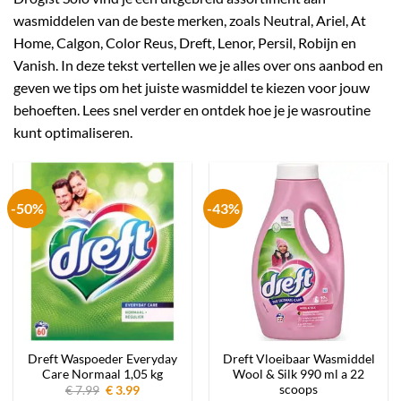
wasmiddelen van de beste merken, zoals Neutral, Ariel, At
Home, Calgon, Color Reus, Dreft, Lenor, Persil, Robijn en
Vanish. In deze tekst vertellen we je alles over ons aanbod en
geven we tips om het juiste wasmiddel te kiezen voor jouw
behoeften. Lees snel verder en ontdek hoe je je wasroutine
kunt optimaliseren.
-50%
-43%
Dreft Waspoeder Everyday
Dreft Vloeibaar Wasmiddel
Care Normaal 1,05 kg
Wool & Silk 990 ml a 22
scoops
Oorspronkelijke
Huidige
€
7.99
€
3.99