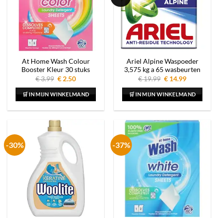
At Home Wash Colour
Ariel Alpine Waspoeder
Booster Kleur 30 stuks
3,575 kg a 65 wasbeurten
Oorspronkelijke
Huidige
Oorspronkelijke
Huidige
€
3.99
€
2.50
€
19.99
€
14.99
prijs
prijs
prijs
prijs
was:
is:
was:
is:
🛒 IN MIJN WINKELMAND
🛒 IN MIJN WINKELMAND
€ 3.99.
€ 2.50.
€ 19.99.
€ 14.99.
-30%
-37%