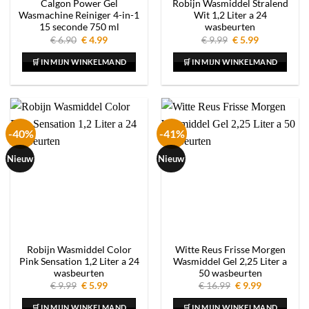
Calgon Power Gel
Robijn Wasmiddel Stralend
Wasmachine Reiniger 4-in-1
Wit 1,2 Liter a 24
15 seconde 750 ml
wasbeurten
Oorspronkelijke
Huidige
Oorspronkelijke
Huidige
€
6.90
€
4.99
€
9.99
€
5.99
prijs
prijs
prijs
prijs
was:
is:
was:
is:
🛒 IN MIJN WINKELMAND
🛒 IN MIJN WINKELMAND
€ 6.90.
€ 4.99.
€ 9.99.
€ 5.99.
-40%
-41%
Nieuw
Nieuw
Robijn Wasmiddel Color
Witte Reus Frisse Morgen
Pink Sensation 1,2 Liter a 24
Wasmiddel Gel 2,25 Liter a
wasbeurten
50 wasbeurten
Oorspronkelijke
Huidige
Oorspronkelijke
Huidige
€
9.99
€
5.99
€
16.99
€
9.99
prijs
prijs
prijs
prijs
was:
is:
was:
is:
🛒 IN MIJN WINKELMAND
🛒 IN MIJN WINKELMAND