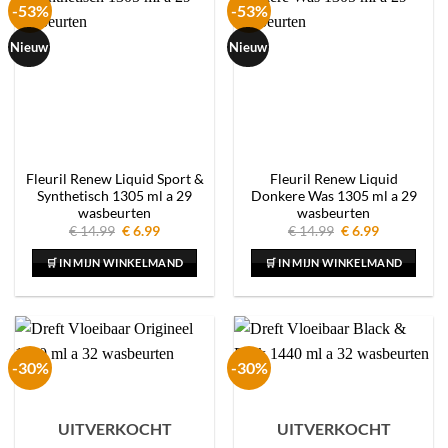
-53%
-53%
Nieuw
Nieuw
Fleuril Renew Liquid Sport &
Fleuril Renew Liquid
Synthetisch 1305 ml a 29
Donkere Was 1305 ml a 29
wasbeurten
wasbeurten
Oorspronkelijke
Huidige
Oorspronkelijke
Huidige
€
14.99
€
6.99
€
14.99
€
6.99
prijs
prijs
prijs
prijs
was:
is:
was:
is:
🛒 IN MIJN WINKELMAND
🛒 IN MIJN WINKELMAND
€ 14.99.
€ 6.99.
€ 14.99.
€ 6.99.
-30%
-30%
UITVERKOCHT
UITVERKOCHT