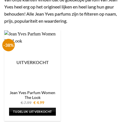
Yves heel erg op het origineel lijken en heel lang hun geur
behouden! Alle Jean Yves parfums zijn te filteren op naam,
prijs, populariteit en waardering.
-38%
UITVERKOCHT
Jean Yves Parfum Women
The Look
Oorspronkelijke
Huidige
€
7.99
€
4.99
prijs
prijs
was:
is:
TIJDELIJK UITVERKOCHT
€ 7.99.
€ 4.99.