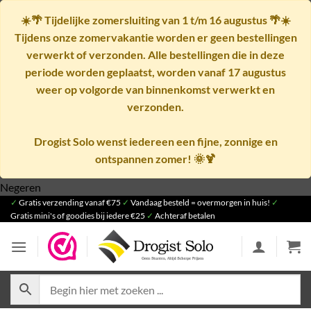
☀️🌴
Tijdelijke zomersluiting van 1 t/m 16 augustus
🌴☀️
Tijdens onze zomervakantie worden er geen bestellingen
verwerkt of verzonden. Alle bestellingen die in deze
periode worden geplaatst, worden vanaf
17 augustus
weer op volgorde van binnenkomst verwerkt en
verzonden.
Drogist Solo wenst iedereen een fijne, zonnige en
ontspannen zomer! 🌞🍹
Ga
Negeren
✓
Gratis verzending vanaf €75
naar
✓
Vandaag besteld = overmorgen in huis!
✓
Gratis mini's of goodies bij iedere €25
✓
Achteraf betalen
inhoud