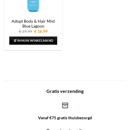
Adopt Body & Hair Mist
Blue Lagoon
Oorspronkelijke
Huidige
€
19.99
€
16.99
prijs
prijs
was:
is:
🛒 IN MIJN WINKELMAND
€ 19.99.
€ 16.99.
Gratis verzending
Vanaf €75 gratis thuisbezorgd