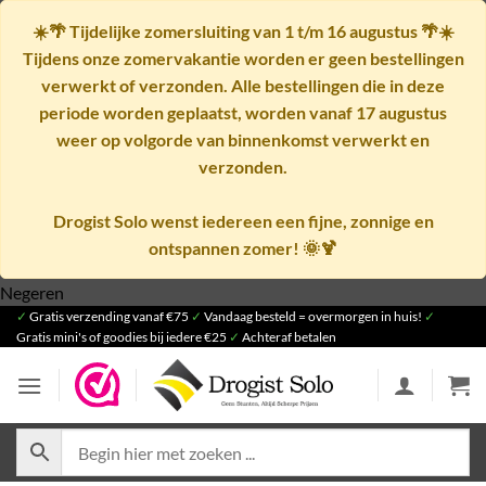
☀️🌴
Tijdelijke zomersluiting van 1 t/m 16 augustus
🌴☀️
Tijdens onze zomervakantie worden er geen bestellingen
verwerkt of verzonden. Alle bestellingen die in deze
periode worden geplaatst, worden vanaf
17 augustus
weer op volgorde van binnenkomst verwerkt en
verzonden.
Drogist Solo wenst iedereen een fijne, zonnige en
ontspannen zomer! 🌞🍹
Ga
Negeren
✓
Gratis verzending vanaf €75
naar
✓
Vandaag besteld = overmorgen in huis!
✓
Gratis mini's of goodies bij iedere €25
✓
Achteraf betalen
inhoud