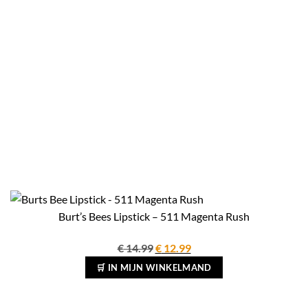
Burt’s Bees Lipstick – 511 Magenta Rush
Oorspronkelijke
Huidige
€
14.99
€
12.99
prijs
prijs
🛒 IN MIJN WINKELMAND
was:
is:
€ 14.99.
€ 12.99.