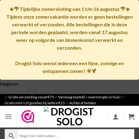
☀️🌴
Tijdelijke zomersluiting van 1 t/m 16 augustus
🌴☀️
Tijdens onze zomervakantie worden er geen bestellingen
verwerkt of verzonden. Alle bestellingen die in deze
periode worden geplaatst, worden vanaf
17 augustus
weer op volgorde van binnenkomst verwerkt en
verzonden.
Drogist Solo wenst iedereen een fijne, zonnige en
ontspannen zomer! 🌞🍹
Negeren
Ga
✓
Gratis verzending vanaf €75
✓
Vandaag besteld = overmorgen in huis!
✓
Gratis mini's of goodies bij iedere €25
✓
Achteraf betalen
naar
inhoud