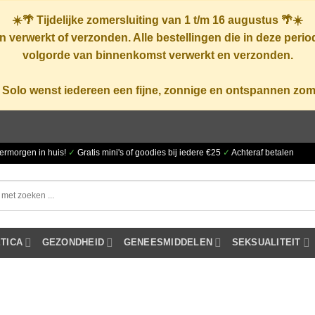
☀️🌴
Tijdelijke zomersluiting van 1 t/m 16 augustus
🌴☀️
 verwerkt of verzonden. Alle bestellingen die in deze peri
volgorde van binnenkomst verwerkt en verzonden.
 Solo wenst iedereen een fijne, zonnige en ontspannen zom
ermorgen in huis!
✓
Gratis mini's of goodies bij iedere €25
✓
Achteraf betalen
TICA
GEZONDHEID
GENEESMIDDELEN
SEKSUALITEIT