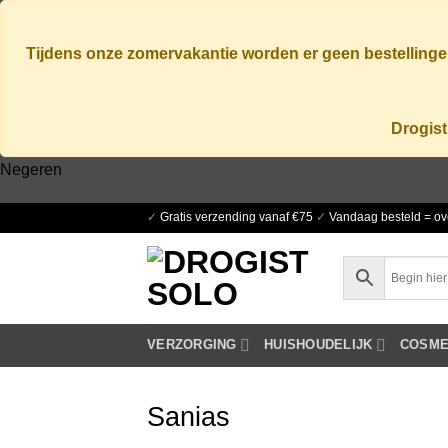
Tijdens onze zomervakantie worden er geen bestellingen
Drogist
Negeren
Ga
✓
Gratis verzending vanaf €75
✓
Vandaag besteld = ov
naar
inhoud
VERZORGING
HUISHOUDELIJK
COSME
Sanias