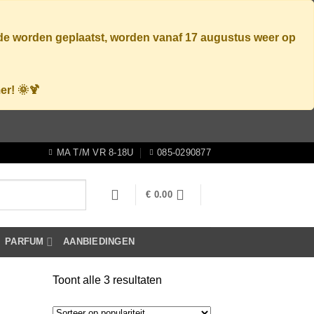
ode worden geplaatst, worden vanaf
17 augustus
weer op
er! 🌞🍹
MA T/M VR 8-18U
085-0290877
€
0.00
PARFUM
AANBIEDINGEN
Gesorteerd
Toont alle 3 resultaten
op