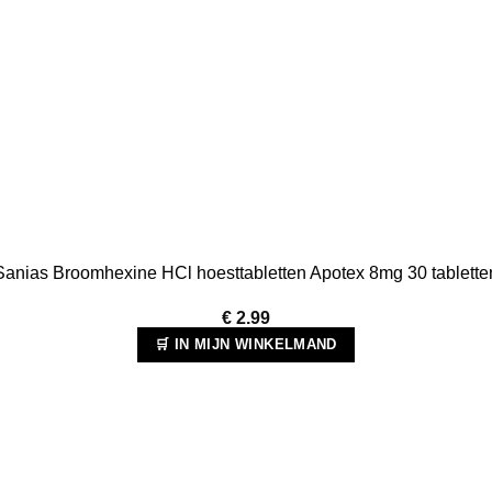
Sanias Broomhexine HCl hoesttabletten Apotex 8mg 30 tablette
€
2.99
🛒 IN MIJN WINKELMAND