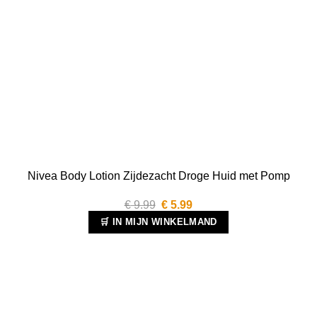
Nivea Body Lotion Zijdezacht Droge Huid met Pomp
Oorspronkelijke
Huidige
€
9.99
€
5.99
prijs
prijs
🛒 IN MIJN WINKELMAND
was:
is:
€ 9.99.
€ 5.99.