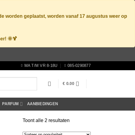
ode worden geplaatst, worden vanaf
17 augustus
weer op
er! 🌞🍹
MA T/M VR 8-18U
085-0290877
€
0.00
PARFUM
AANBIEDINGEN
Gesorteerd
Toont alle 2 resultaten
op