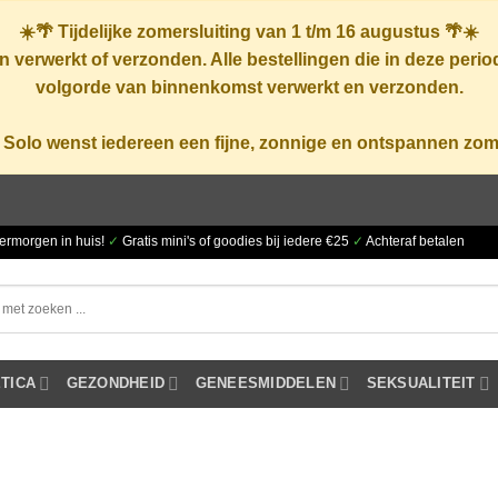
☀️🌴
Tijdelijke zomersluiting van 1 t/m 16 augustus
🌴☀️
 verwerkt of verzonden. Alle bestellingen die in deze peri
volgorde van binnenkomst verwerkt en verzonden.
 Solo wenst iedereen een fijne, zonnige en ontspannen zom
ermorgen in huis!
✓
Gratis mini's of goodies bij iedere €25
✓
Achteraf betalen
TICA
GEZONDHEID
GENEESMIDDELEN
SEKSUALITEIT