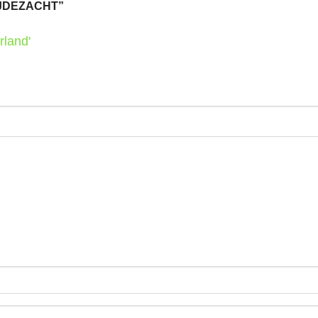
JDEZACHT”
rland'