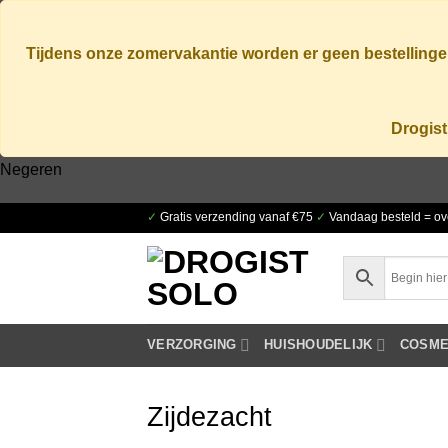
Tijdens onze zomervakantie worden er geen bestellingen
Drogist
Negeren
Ga
✓
Gratis verzending vanaf €75
✓
Vandaag besteld = ov
naar
inhoud
VERZORGING
HUISHOUDELIJK
COSME
Zijdezacht