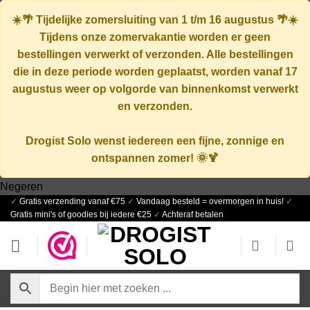
☀️🌴
Tijdelijke zomersluiting van 1 t/m 16 augustus
🌴☀️
Tijdens onze zomervakantie worden er geen
bestellingen verwerkt of verzonden. Alle bestellingen
die in deze periode worden geplaatst, worden vanaf
17
augustus
weer op volgorde van binnenkomst verwerkt
en verzonden.
Drogist Solo wenst iedereen een fijne, zonnige en
ontspannen zomer! 🌞🍹
Ga
Negeren
✓
Gratis verzending vanaf €75
✓
Vandaag besteld = overmorgen in huis!
✓
naar
Gratis mini's of goodies bij iedere €25
✓
Achteraf betalen
inhoud