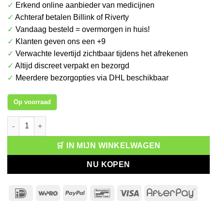
✓
Erkend online aanbieder van medicijnen
✓
Achteraf betalen Billink of Riverty
✓
Vandaag besteld = overmorgen in huis!
✓
Klanten geven ons een +9
✓
Verwachte levertijd zichtbaar tijdens het afrekenen
✓
Altijd discreet verpakt en bezorgd
✓
Meerdere bezorgopties via DHL beschikbaar
Op voorraad
Adopt Eau de Parfum Fleur de Vanille aantal
🛒 IN MIJN WINKELWAGEN
NU KOPEN
IDeal
Wero
PayPal
Bancontact
Visa
After