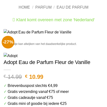
HOME
/
PARFUM
/
EAU DE PARFUM
Klant komt overeen met zone 'Nederland'
He
-27%
Het plaatje kan afwijken van het daadwerkelijke product.
Adopt Eau de Parfum Fleur de Vanille
Oorspronkelijke
Huidige
14.99
10.99
€
€
prijs
prijs
✓
Brievenbuspost slechts €4,99
was:
is:
✓
Gratis verzending vanaf €75 of meer
€ 14.99.
€ 10.99.
✓
Gratis cadeautje vanaf €75
✓
Gratis mini of goodie bij iedere €25