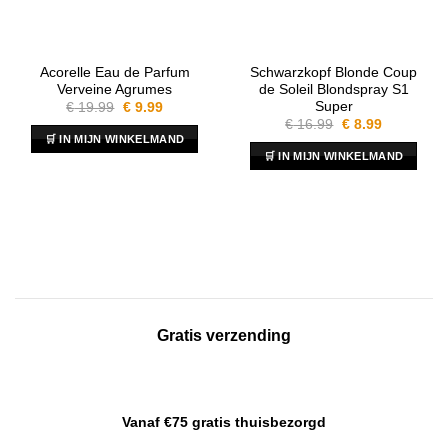
Acorelle Eau de Parfum
Schwarzkopf Blonde Coup
Verveine Agrumes
de Soleil Blondspray S1
Super
Oorspronkelijke
Huidige
€
19.99
€
9.99
prijs
prijs
Oorspronkelijke
Huidige
€
16.99
€
8.99
was:
is:
prijs
prijs
🛒 IN MIJN WINKELMAND
€ 19.99.
€ 9.99.
was:
is:
🛒 IN MIJN WINKELMAND
€ 16.99.
€ 8.99.
Gratis verzending
Vanaf €75 gratis thuisbezorgd