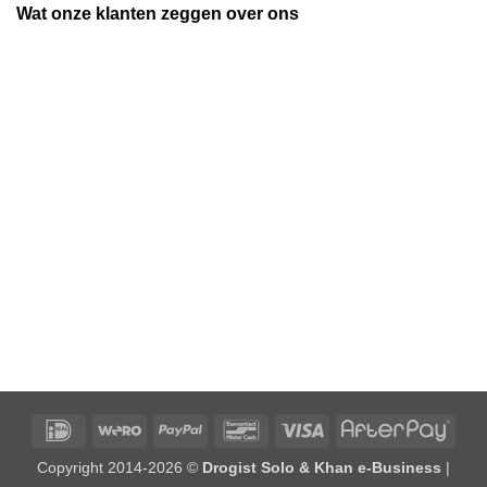
Wat onze klanten zeggen over ons
IDeal
Wero
PayPal
Bancontact
Visa
After
Copyright 2014-2026 ©
Drogist Solo & Khan e-Business
|