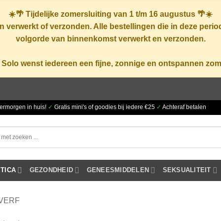
☀️🌴
Tijdelijke zomersluiting van 1 t/m 16 augustus
🌴☀️
 verwerkt of verzonden. Alle bestellingen die in deze peri
volgorde van binnenkomst verwerkt en verzonden.
 Solo wenst iedereen een fijne, zonnige en ontspannen zom
ermorgen in huis!
✓
Gratis mini's of goodies bij iedere €25
✓
Achteraf betalen
TICA
GEZONDHEID
GENEESMIDDELEN
SEKSUALITEIT
VERF