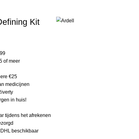
ijke product.
efining Kit
elijke
dige
s
,99
5 of meer
.99.
edere €25
an medicijnen
Riverty
gen in huis!
ar tijdens het afrekenen
bezorgd
a DHL beschikbaar