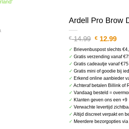
rland'
Het plaatje kan afwijken van het daadwerkel
Ardell Pro Brow D
.
Oorspronk
Hui
14.99
12.99
€
€
prijs
prij
✓
Brievenbuspost slechts €4
was:
is:
✓
Gratis verzending vanaf €7
€ 14.99.
€ 12
✓
Gratis cadeautje vanaf €75
✓
Gratis mini of goodie bij i
✓
Erkend online aanbieder v
✓
Achteraf betalen Billink of 
✓
Vandaag besteld = overmor
✓
Klanten geven ons een +9
✓
Verwachte levertijd zichtba
✓
Altijd discreet verpakt en 
✓
Meerdere bezorgopties vi