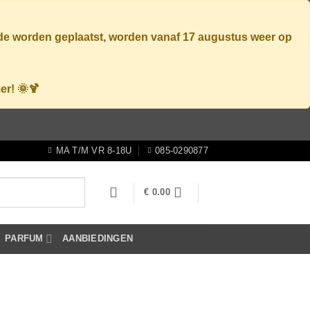
ode worden geplaatst, worden vanaf
17 augustus
weer op
er! 🌞🍹
MA T/M VR 8-18U
085-0290877
€
0.00
PARFUM
AANBIEDINGEN