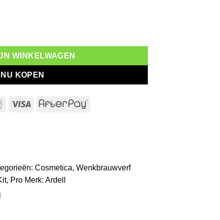
ntal
MIJN WINKELWAGEN
NU KOPEN
l
Bancontact
Visa
AfterPay
egorieën:
Cosmetica
,
Wenkbrauwverf
Kit
,
Pro
Merk:
Ardell