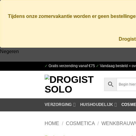
Tijdens onze zomervakantie worden er geen bestellingen
Drogist
Negeren
Ga
✓
Gratis verzending vanaf €75
✓
Vandaag besteld = ov
naar
inhoud
VERZORGING
HUISHOUDELIJK
COSME
HOME
/
COSMETICA
/
WENKBRAUW