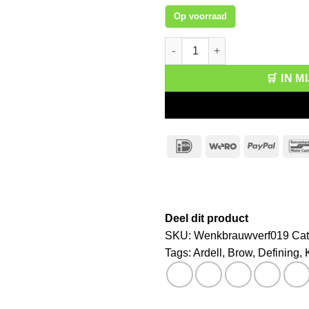
Op voorraad
Ardell Pro Brow Defining Kit aa
🛒 IN 
IDeal
Wero
PayPa
Deel dit product
SKU:
Wenkbrauwverf019
Cat
Tags:
Ardell
,
Brow
,
Defining
,