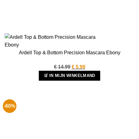
Ardell Top & Bottom Precision Mascara Ebony
Oorspronkelijke
Huidige
€
14.99
€
5.99
prijs
prijs
🛒 IN MIJN WINKELMAND
was:
is:
€ 14.99.
€ 5.99.
-60%