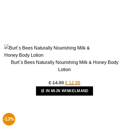
Burt´s Bees Naturally Nourishing Milk & Honey Body
Lotion
Oorspronkelijke
Huidige
€
14.99
€
12.99
prijs
prijs
🛒 IN MIJN WINKELMAND
was:
is:
€ 14.99.
€ 12.99.
-13%