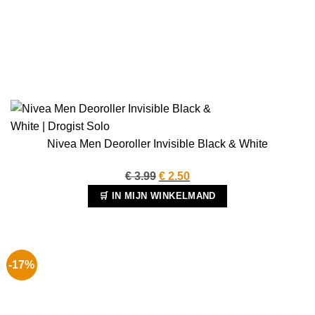
Nivea Men Deoroller Invisible Black & White
Oorspronkelijke
Huidige
€
3.99
€
2.50
prijs
prijs
🛒 IN MIJN WINKELMAND
was:
is:
€ 3.99.
€ 2.50.
-17%