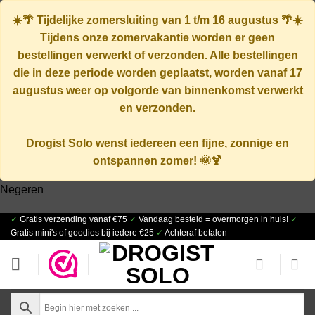
☀️🌴
Tijdelijke zomersluiting van 1 t/m 16 augustus
🌴☀️
Tijdens onze zomervakantie worden er geen
bestellingen verwerkt of verzonden. Alle bestellingen
die in deze periode worden geplaatst, worden vanaf
17
augustus
weer op volgorde van binnenkomst verwerkt
en verzonden.
Drogist Solo wenst iedereen een fijne, zonnige en
ontspannen zomer! 🌞🍹
Negeren
✓
Gratis verzending vanaf €75
✓
Vandaag besteld = overmorgen in huis!
✓
Ga
Gratis mini's of goodies bij iedere €25
✓
Achteraf betalen
naar
inhoud