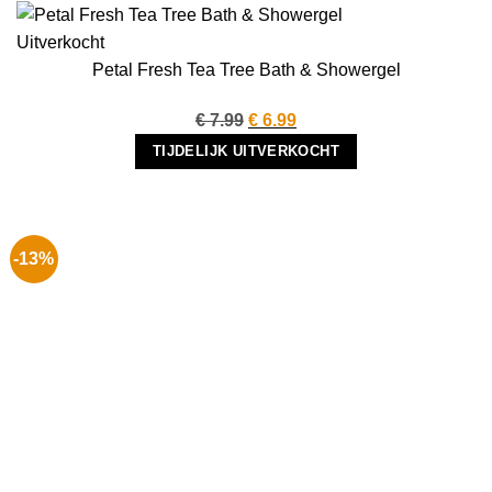
Uitverkocht
Petal Fresh Tea Tree Bath & Showergel
Oorspronkelijke
Huidige
€
7.99
€
6.99
prijs
prijs
TIJDELIJK UITVERKOCHT
was:
is:
€ 7.99.
€ 6.99.
-13%