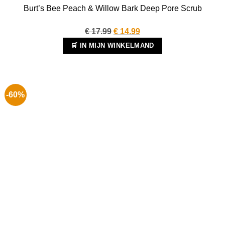
Burt’s Bee Peach & Willow Bark Deep Pore Scrub
Oorspronkelijke
Huidige
€
17.99
€
14.99
prijs
prijs
🛒 IN MIJN WINKELMAND
was:
is:
€ 17.99.
€ 14.99.
-60%