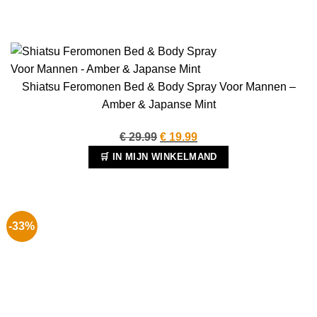
Shiatsu Feromonen Bed & Body Spray Voor Mannen –
Amber & Japanse Mint
Oorspronkelijke
Huidige
€
29.99
€
19.99
prijs
prijs
🛒 IN MIJN WINKELMAND
was:
is:
€ 29.99.
€ 19.99.
-33%