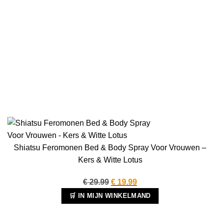
Shiatsu Feromonen Bed & Body Spray Voor Vrouwen –
Kers & Witte Lotus
Oorspronkelijke
Huidige
€
29.99
€
19.99
prijs
prijs
🛒 IN MIJN WINKELMAND
was:
is:
€ 29.99.
€ 19.99.