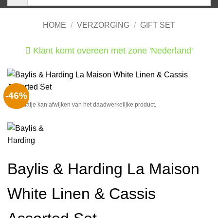
HOME
/
VERZORGING
/
GIFT SET
Klant komt overeen met zone 'Nederland'
He
-46%
Het plaatje kan afwijken van het daadwerkelijke product.
Baylis & Harding La Maison
White Linen & Cassis