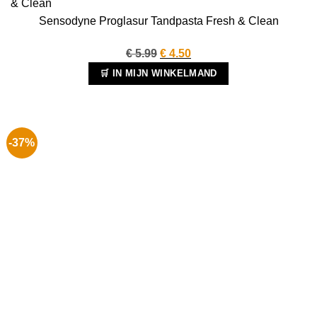
Sensodyne Proglasur Tandpasta Fresh & Clean
Oorspronkelijke
Huidige
€
5.99
€
4.50
prijs
prijs
🛒 IN MIJN WINKELMAND
was:
is:
€ 5.99.
€ 4.50.
-37%