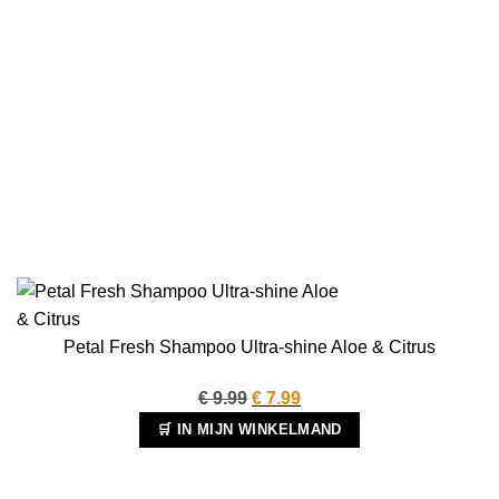
Petal Fresh Shampoo Ultra-shine Aloe & Citrus
Oorspronkelijke
Huidige
€
9.99
€
7.99
prijs
prijs
🛒 IN MIJN WINKELMAND
was:
is:
€ 9.99.
€ 7.99.