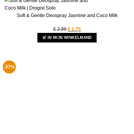
Soft & Gentle Deospray Jasmine and Coco Milk
Oorspronkelijke
Huidige
€
2.99
€
1.75
prijs
prijs
🛒 IN MIJN WINKELMAND
was:
is:
€ 2.99.
€ 1.75.
-37%