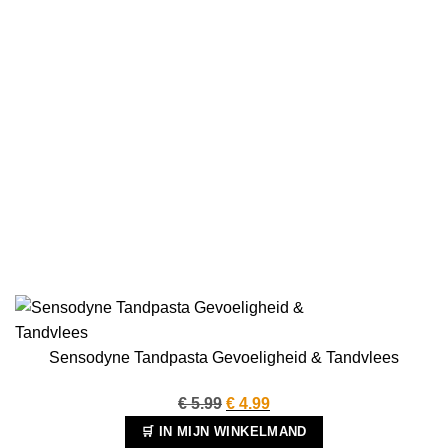
Sensodyne Tandpasta Gevoeligheid & Tandvlees
Oorspronkelijke
Huidige
€
5.99
€
4.99
prijs
prijs
🛒 IN MIJN WINKELMAND