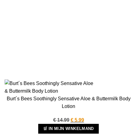
Burt´s Bees Soothingly Sensative Aloe & Buttermilk Body
Lotion
Oorspronkelijke
Huidige
€
14.99
€
5.99
prijs
prijs
🛒 IN MIJN WINKELMAND
was:
is: