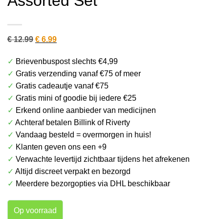
Assorted Set
Oorspronkelijke
Huidige
€
12.99
€
6.99
prijs
prijs
✓
Brievenbuspost slechts €4,99
was:
is:
✓
Gratis verzending vanaf €75 of meer
€ 12.99.
€ 6.99.
✓
Gratis cadeautje vanaf €75
✓
Gratis mini of goodie bij iedere €25
✓
Erkend online aanbieder van medicijnen
✓
Achteraf betalen Billink of Riverty
✓
Vandaag besteld = overmorgen in huis!
✓
Klanten geven ons een +9
✓
Verwachte levertijd zichtbaar tijdens het afrekenen
✓
Altijd discreet verpakt en bezorgd
✓
Meerdere bezorgopties via DHL beschikbaar
Op voorraad