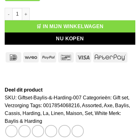
Baylis & Harding La Maison White Linen & Cassis Assorted Set 
🛒 IN MIJN WINKELWAGEN
NU KOPEN
IDeal
Wero
PayPal
Bancontact
Visa
After
Deel dit product
SKU:
Giftset-Baylis-&-Harding-007
Categorieën:
Gift set
,
Verzorging
Tags:
0017854068216
,
Assorted
,
Axe
,
Baylis
,
Cassis
,
Harding
,
La
,
Linen
,
Maison
,
Set
,
White
Merk:
Baylis & Harding