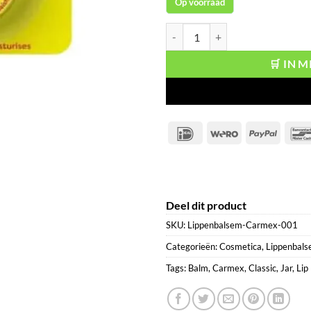
Op voorraad
Carmex Lip Balm Classic Jar aanta
🛒 IN 
IDeal
Wero
PayPal
Deel dit product
SKU:
Lippenbalsem-Carmex-001
Categorieën:
Cosmetica
,
Lippenbal
Tags:
Balm
,
Carmex
,
Classic
,
Jar
,
Lip