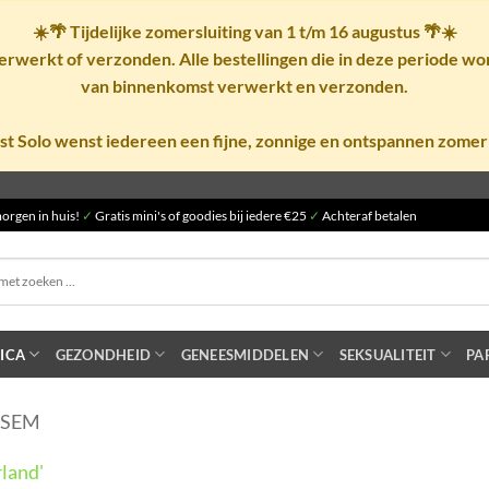
☀️🌴
Tijdelijke zomersluiting van 1 t/m 16 augustus
🌴☀️
rwerkt of verzonden. Alle bestellingen die in deze periode w
van binnenkomst verwerkt en verzonden.
st Solo wenst iedereen een fijne, zonnige en ontspannen zomer
orgen in huis!
✓
Gratis mini's of goodies bij iedere €25
✓
Achteraf betalen
ICA
GEZONDHEID
GENEESMIDDELEN
SEKSUALITEIT
PA
LSEM
land'