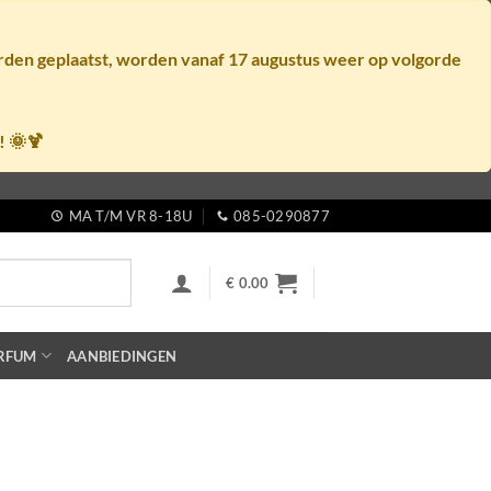
orden geplaatst, worden vanaf
17 augustus
weer op volgorde
! 🌞🍹
MA T/M VR 8-18U
085-0290877
€
0.00
RFUM
AANBIEDINGEN