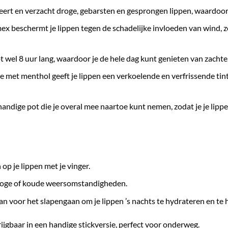
rt en verzacht droge, gebarsten en gesprongen lippen, waardoor ir
x beschermt je lippen tegen de schadelijke invloeden van wind, 
 wel 8 uur lang, waardoor je de hele dag kunt genieten van zachte
 met menthol geeft je lippen een verkoelende en verfrissende tint
andige pot die je overal mee naartoe kunt nemen, zodat je je lippe
p je lippen met je vinger.
 droge of koude weersomstandigheden.
n voor het slapengaan om je lippen ’s nachts te hydrateren en te h
ijgbaar in een handige stickversie, perfect voor onderweg.