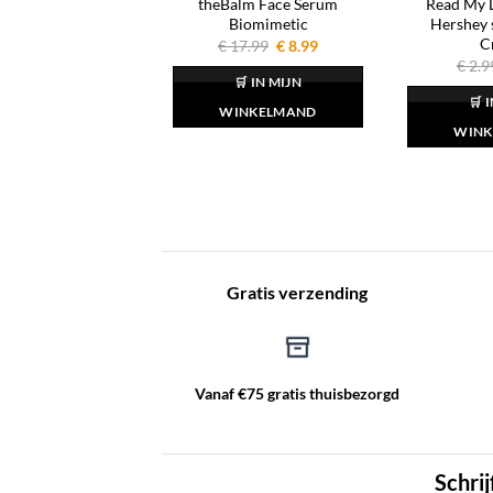
theBalm Face Serum
Read My L
Biomimetic
Hershey s
C
Oorspronkelijke
Huidige
€
17.99
€
8.99
prijs
prijs
€
2.9
was:
is:
🛒 IN MIJN
€ 17.99.
€ 8.99.
🛒 
WINKELMAND
WINK
Gratis verzending
Vanaf €75 gratis thuisbezorgd
Schrij