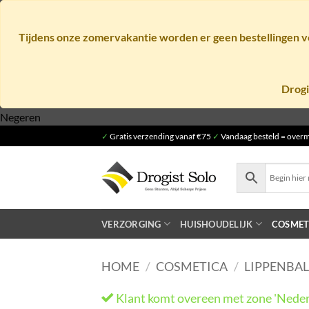
Tijdens onze zomervakantie worden er geen bestellingen ve
Drogi
Ga
Negeren
naar
✓
Gratis verzending vanaf €75
✓
Vandaag besteld = overm
inhoud
VERZORGING
HUISHOUDELIJK
COSMET
HOME
/
COSMETICA
/
LIPPENBA
Klant komt overeen met zone 'Neder