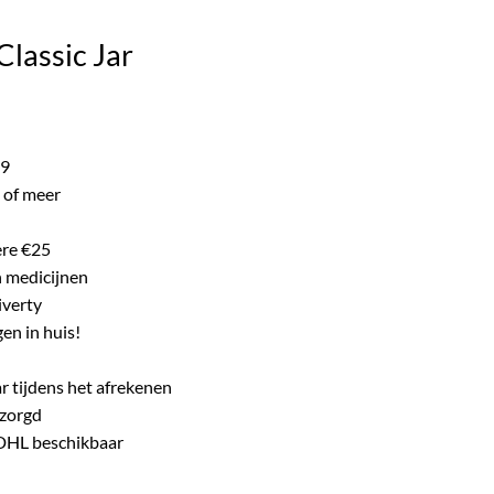
ke product.
lassic Jar
ijke
e
99
 of meer
ere €25
n medicijnen
iverty
en in huis!
r tijdens het afrekenen
ezorgd
 DHL beschikbaar