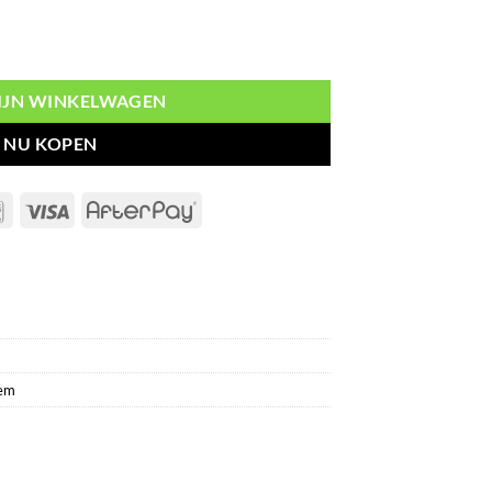
l
MIJN WINKELWAGEN
NU KOPEN
Bancontact
Visa
AfterPay
sem