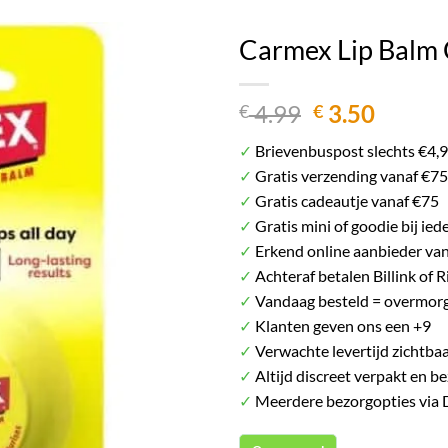
Het plaatje kan afwijken van het daadwerkelij
Carmex Lip Balm C
Oorspronkel
Huidig
4.99
3.50
€
€
prijs
prijs
✓
Brievenbuspost slechts €4,
was:
is:
✓
Gratis verzending vanaf €75
€ 4.99.
€ 3.50.
✓
Gratis cadeautje vanaf €75
✓
Gratis mini of goodie bij ied
✓
Erkend online aanbieder va
✓
Achteraf betalen Billink of R
✓
Vandaag besteld = overmorg
✓
Klanten geven ons een +9
✓
Verwachte levertijd zichtbaa
✓
Altijd discreet verpakt en b
✓
Meerdere bezorgopties via