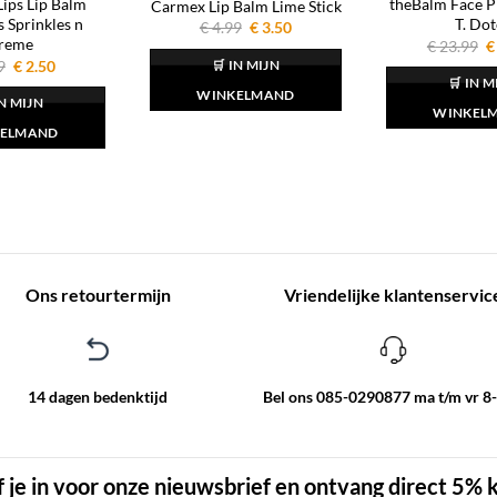
ips Lip Balm
theBalm Face 
Carmex Lip Balm Lime Stick
 Sprinkles n
T. Dot
Oorspronkelijke
Huidige
€
4.99
€
3.50
prijs
prijs
reme
O
€
23.99
€
was:
is:
p
Oorspronkelijke
Huidige
9
€
2.50
🛒 IN MIJN
€ 4.99.
€ 3.50.
w
prijs
prijs
🛒 IN M
€
was:
is:
WINKELMAND
IN MIJN
€ 2.99.
€ 2.50.
WINKEL
ELMAND
Ons retourtermijn
Vriendelijke klantenservic
14 dagen bedenktijd
Bel ons 085-0290877 ma t/m vr 8
f je in voor onze nieuwsbrief en ontvang direct 5% 