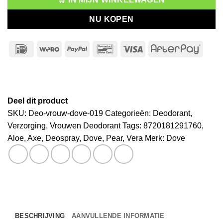
NU KOPEN
IDeal
Wero
PayPal
Bancontact
Visa
After
Deel dit product
SKU:
Deo-vrouw-dove-019
Categorieën:
Deodorant
,
Verzorging
,
Vrouwen Deodorant
Tags:
8720181291760
,
Aloe
,
Axe
,
Deospray
,
Dove
,
Pear
,
Vera
Merk:
Dove
BESCHRIJVING
AANVULLENDE INFORMATIE