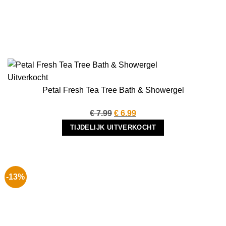
Uitverkocht
Petal Fresh Tea Tree Bath & Showergel
Oorspronkelijke
Huidige
€
7.99
€
6.99
prijs
prijs
TIJDELIJK UITVERKOCHT
was:
is:
€ 7.99.
€ 6.99.
-13%