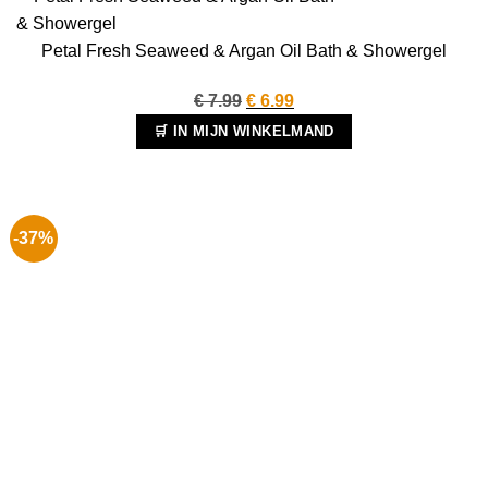
Petal Fresh Seaweed & Argan Oil Bath & Showergel
Oorspronkelijke
Huidige
€
7.99
€
6.99
prijs
prijs
🛒 IN MIJN WINKELMAND
was:
is:
€ 7.99.
€ 6.99.
-37%