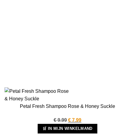
Petal Fresh Shampoo Rose & Honey Suckle
Oorspronkelijke
Huidige
€
9.99
€
7.99
prijs
prijs
🛒 IN MIJN WINKELMAND
was:
is: