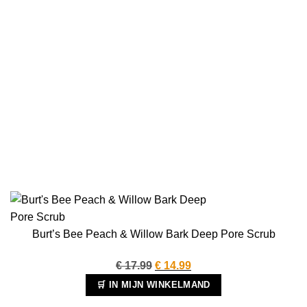
Burt’s Bee Peach & Willow Bark Deep Pore Scrub
Oorspronkelijke
Huidige
€
17.99
€
14.99
prijs
prijs
🛒 IN MIJN WINKELMAND
was:
is: