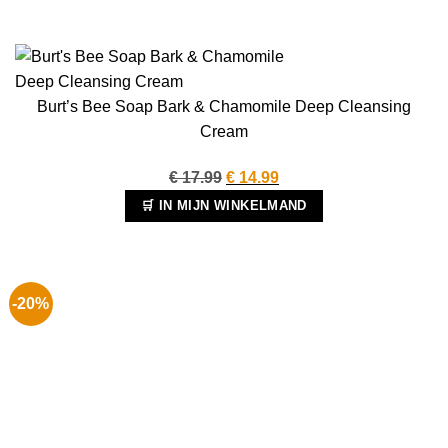
Burt’s Bee Soap Bark & Chamomile Deep Cleansing
Cream
Oorspronkelijke
Huidige
€
17.99
€
14.99
prijs
prijs
🛒 IN MIJN WINKELMAND
was:
is:
€ 17.99.
€ 14.99.
-20%