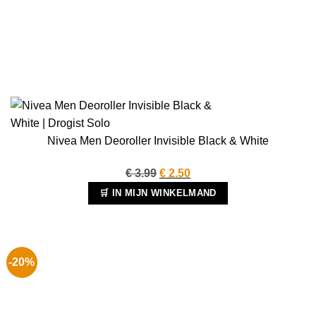
Nivea Men Deoroller Invisible Black & White
Oorspronkelijke
Huidige
€
3.99
€
2.50
prijs
prijs
🛒 IN MIJN WINKELMAND
was:
is:
€ 3.99.
€ 2.50.
-20%