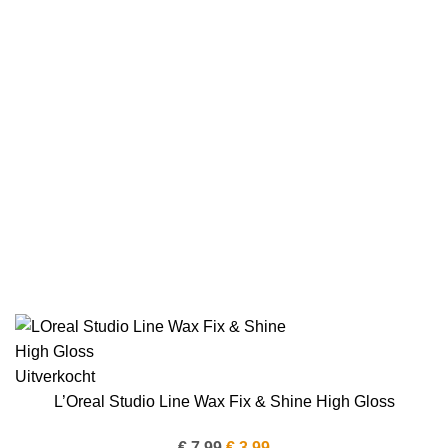
Uitverkocht
L’Oreal Studio Line Wax Fix & Shine High Gloss
Oorspronkelijke
Huidige
€
7.99
€
3.99