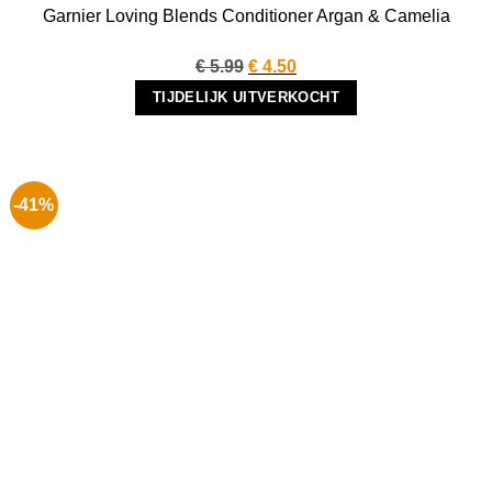
Garnier Loving Blends Conditioner Argan & Camelia
Oorspronkelijke
Huidige
€
5.99
€
4.50
prijs
prijs
TIJDELIJK UITVERKOCHT
was:
is:
€ 5.99.
€ 4.50.
-41%