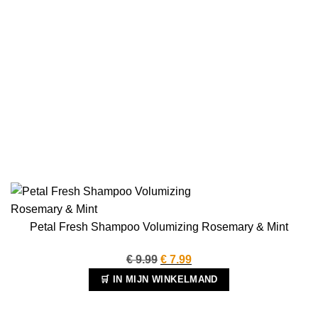
Petal Fresh Shampoo Volumizing Rosemary & Mint
Oorspronkelijke
Huidige
€
9.99
€
7.99
prijs
prijs
🛒 IN MIJN WINKELMAND
was:
is:
€ 9.99.
€ 7.99.