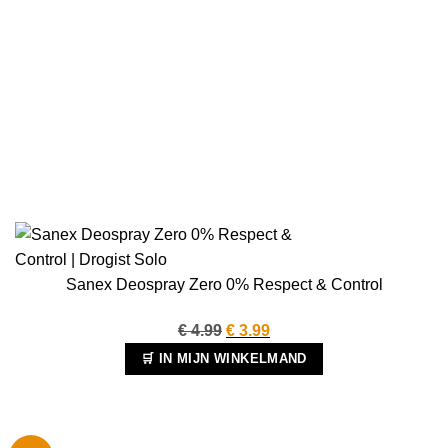
Sanex Deospray Zero 0% Respect & Control
Oorspronkelijke
Huidige
€
4.99
€
3.99
prijs
prijs
🛒 IN MIJN WINKELMAND
was:
is:
€ 4.99.
€ 3.99.