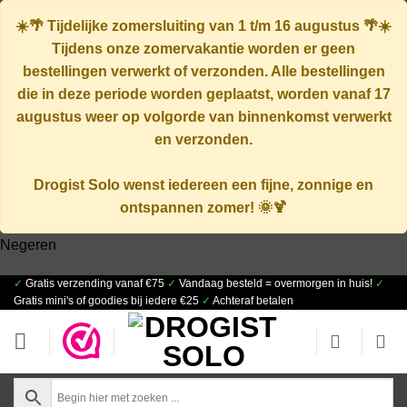
☀️🌴
Tijdelijke zomersluiting van 1 t/m 16 augustus
🌴☀️
Tijdens onze zomervakantie worden er geen
bestellingen verwerkt of verzonden. Alle bestellingen
die in deze periode worden geplaatst, worden vanaf
17
augustus
weer op volgorde van binnenkomst verwerkt
en verzonden.
Drogist Solo wenst iedereen een fijne, zonnige en
ontspannen zomer! 🌞🍹
Negeren
✓
Gratis verzending vanaf €75
✓
Vandaag besteld = overmorgen in huis!
✓
Ga
Gratis mini's of goodies bij iedere €25
✓
Achteraf betalen
naar
inhoud