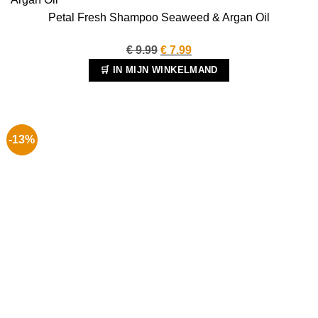
Petal Fresh Shampoo Seaweed & Argan Oil
Oorspronkelijke
Huidige
€
9.99
€
7.99
prijs
prijs
🛒 IN MIJN WINKELMAND
was:
is:
€ 9.99.
€ 7.99.
-13%