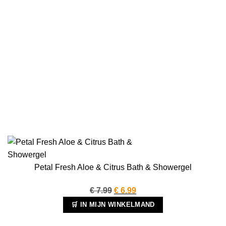
Petal Fresh Aloe & Citrus Bath & Showergel
Oorspronkelijke
Huidige
€
7.99
€
6.99
prijs
prijs
🛒 IN MIJN WINKELMAND
was:
is: