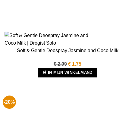
Soft & Gentle Deospray Jasmine and Coco Milk
Oorspronkelijke
Huidige
€
2.99
€
1.75
prijs
prijs
🛒 IN MIJN WINKELMAND
was:
is:
€ 2.99.
€ 1.75.
-20%