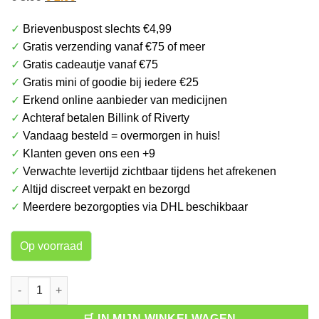
prijs
prijs
✓
Brievenbuspost slechts €4,99
was:
is:
✓
Gratis verzending vanaf €75 of meer
€ 3.99.
€ 2.99.
✓
Gratis cadeautje vanaf €75
✓
Gratis mini of goodie bij iedere €25
✓
Erkend online aanbieder van medicijnen
✓
Achteraf betalen Billink of Riverty
✓
Vandaag besteld = overmorgen in huis!
✓
Klanten geven ons een +9
✓
Verwachte levertijd zichtbaar tijdens het afrekenen
✓
Altijd discreet verpakt en bezorgd
✓
Meerdere bezorgopties via DHL beschikbaar
Op voorraad
Dove Deospray Pear & Aloe Vera aantal
🛒 IN MIJN WINKELWAGEN