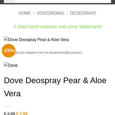
HOME
/
VERZORGING
/
DEODORANT
Klant komt overeen met zone 'Nederland'
He
-25%
Het plaatje kan afwijken van het daadwerkelijke product.
Dove Deospray Pear & Aloe
Vera
Oorspronkelijke
Huidige
€
3.99
€
2.99