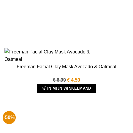
Freeman Facial Clay Mask Avocado & Oatmeal
Oorspronkelijke
Huidige
€
6.99
€
4.50
prijs
prijs
🛒 IN MIJN WINKELMAND
was:
is:
€ 6.99.
€ 4.50.
-50%