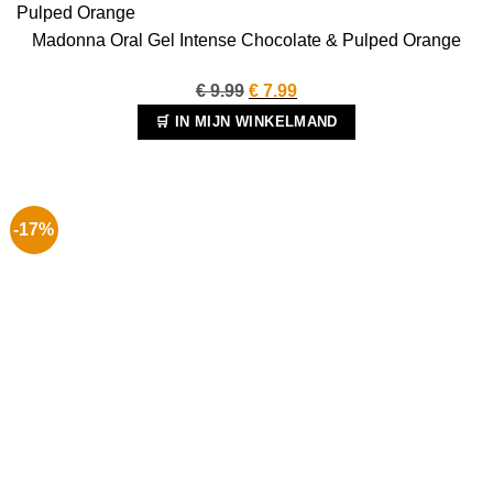
Madonna Oral Gel Intense Chocolate & Pulped Orange
Oorspronkelijke
Huidige
€
9.99
€
7.99
prijs
prijs
🛒 IN MIJN WINKELMAND
was:
is:
€ 9.99.
€ 7.99.
-17%