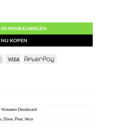
antal
MIJN WINKELWAGEN
NU KOPEN
Bancontact
Visa
AfterPay
,
Vrouwen Deodorant
k
,
Dove
,
Pear
,
Vera