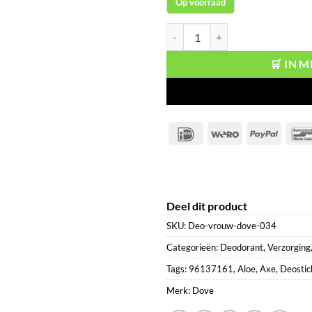
Op voorraad
Dove Deostick Pear & Aloe Vera a
🛒 IN 
IDeal
Wero
PayPal
Deel dit product
SKU:
Deo-vrouw-dove-034
Categorieën:
Deodorant
,
Verzorging
Tags:
96137161
,
Aloe
,
Axe
,
Deostic
Merk:
Dove