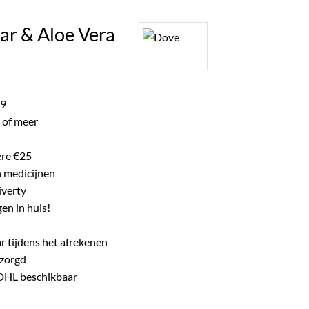
ke product.
ar & Aloe Vera
ijke
e
99
 of meer
ere €25
n medicijnen
iverty
en in huis!
r tijdens het afrekenen
ezorgd
 DHL beschikbaar