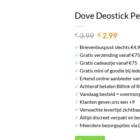
Het plaatje kan afwijken van het daadwerkelij
Dove Deostick Pe
Oorspronkel
Huidig
3.99
2.99
€
€
prijs
prijs
✓
Brievenbuspost slechts €4,
was:
is:
✓
Gratis verzending vanaf €75
€ 3.99.
€ 2.99.
✓
Gratis cadeautje vanaf €75
✓
Gratis mini of goodie bij ied
✓
Erkend online aanbieder va
✓
Achteraf betalen Billink of R
✓
Vandaag besteld = overmorg
✓
Klanten geven ons een +9
✓
Verwachte levertijd zichtbaa
✓
Altijd discreet verpakt en b
✓
Meerdere bezorgopties via