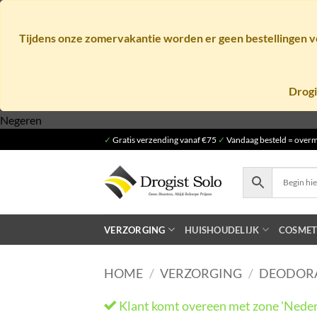
Tijdens onze zomervakantie worden er geen bestellingen ve
Drogi
Ga
Negeren
naar
✓
Gratis verzending vanaf €75
✓
Vandaag besteld = overm
inhoud
VERZORGING
HUISHOUDELIJK
COSMET
HOME
/
VERZORGING
/
DEODOR
Klant komt overeen met zone 'Neder