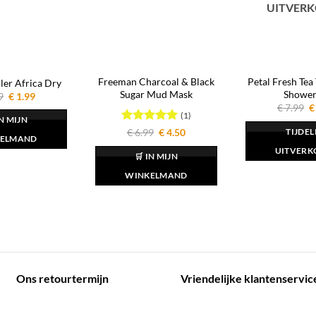
UITVER
Freeman Charcoal & Black
Petal Fresh Tea
ler Africa Dry
Sugar Mud Mask
Shower
Oorspronkelijke
Huidige
9
€
1.99
prijs
prijs
O
€
7.99
€
was:
is:
(1)
p
IN MIJN
€ 2.99.
€ 1.99.
w
Gewaardeerd
Oorspronkelijke
Huidige
€
6.99
€
4.50
TIJDEL
€
ELMAND
prijs
prijs
5
uit 5
was:
is:
UITVERK
🛒 IN MIJN
€ 6.99.
€ 4.50.
WINKELMAND
Ons retourtermijn
Vriendelijke klantenservic