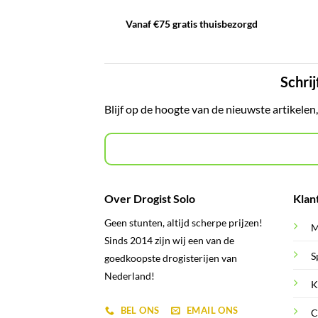
Vanaf €75 gratis thuisbezorgd
Schrij
Blijf op de hoogte van de nieuwste artikelen
Over Drogist Solo
Klan
Geen stunten, altijd scherpe prijzen!
M
Sinds 2014 zijn wij een van de
S
goedkoopste drogisterijen van
Nederland!
K
BEL ONS
EMAIL ONS
C