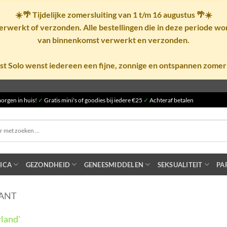
☀️🌴
Tijdelijke zomersluiting van 1 t/m 16 augustus
🌴☀️
rwerkt of verzonden. Alle bestellingen die in deze periode w
van binnenkomst verwerkt en verzonden.
st Solo wenst iedereen een fijne, zonnige en ontspannen zomer
orgen in huis!
✓
Gratis mini's of goodies bij iedere €25
✓
Achteraf betalen
ICA
GEZONDHEID
GENEESMIDDELEN
SEKSUALITEIT
PA
ANT
land'