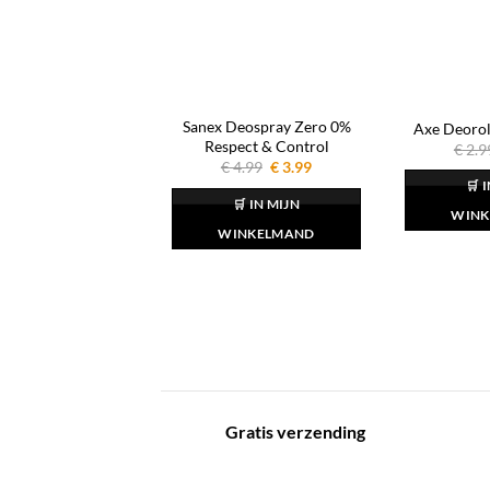
Sanex Deospray Zero 0%
Axe Deorol
Respect & Control
€
2.9
Oorspronkelijke
Huidige
€
4.99
€
3.99
prijs
prijs
🛒 
was:
is:
🛒 IN MIJN
€ 4.99.
€ 3.99.
WINK
WINKELMAND
Gratis verzending