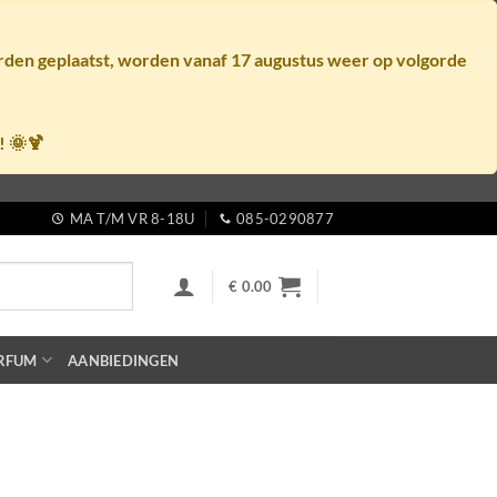
orden geplaatst, worden vanaf
17 augustus
weer op volgorde
! 🌞🍹
MA T/M VR 8-18U
085-0290877
€
0.00
RFUM
AANBIEDINGEN