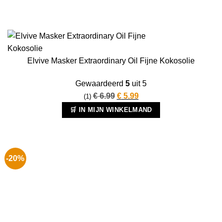
Elvive Masker Extraordinary Oil Fijne Kokosolie
Gewaardeerd
5
uit 5
Oorspronkelijke
Huidige
€
6.99
€
5.99
(1)
prijs
prijs
🛒 IN MIJN WINKELMAND
was:
is:
€ 6.99.
€ 5.99.
-20%