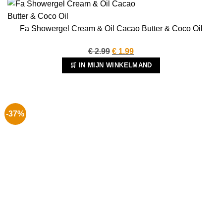
Fa Showergel Cream & Oil Cacao Butter & Coco Oil
Oorspronkelijke
Huidige
€
2.99
€
1.99
prijs
prijs
🛒 IN MIJN WINKELMAND
was:
is:
€ 2.99.
€ 1.99.
-37%