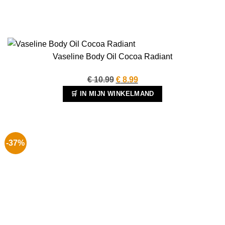
Vaseline Body Oil Cocoa Radiant
Oorspronkelijke
Huidige
€
10.99
€
8.99
prijs
prijs
🛒 IN MIJN WINKELMAND
was:
is:
€ 10.99.
€ 8.99.
-37%