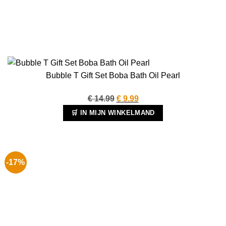
Bubble T Gift Set Boba Bath Oil Pearl
Oorspronkelijke
Huidige
€
14.99
€
9.99
prijs
prijs
🛒 IN MIJN WINKELMAND
was:
is:
€ 14.99.
€ 9.99.
-17%