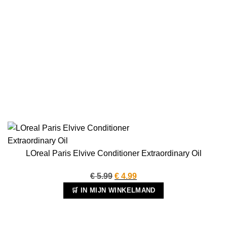
LOreal Paris Elvive Conditioner Extraordinary Oil
Oorspronkelijke
Huidige
€
5.99
€
4.99
prijs
prijs
🛒 IN MIJN WINKELMAND
was:
is:
€ 5.99.
€ 4.99.