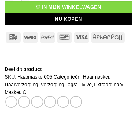
🛒 IN MIJN WINKELWAGEN
NU KOPEN
IDeal
Wero
PayPal
Bancontact
Visa
After
Deel dit product
SKU:
Haarmasker005
Categorieën:
Haarmasker
,
Haarverzorging
,
Verzorging
Tags:
Elvive
,
Extraordinary
,
Masker
,
Oil