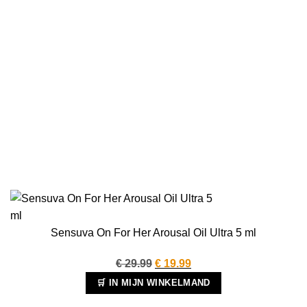
Sensuva On For Her Arousal Oil Ultra 5 ml
Oorspronkelijke
Huidige
€
29.99
€
19.99
prijs
prijs
🛒 IN MIJN WINKELMAND
was:
is: