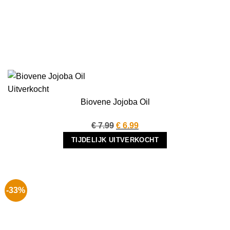
Uitverkocht
Biovene Jojoba Oil
Oorspronkelijke
Huidige
€
7.99
€
6.99
prijs
prijs
TIJDELIJK UITVERKOCHT
was:
is:
€ 7.99.
€ 6.99.
-33%