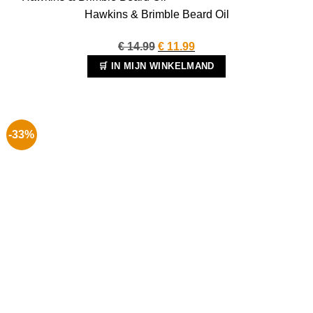
Hawkins & Brimble Beard Oil
Oorspronkelijke
Huidige
€
14.99
€
11.99
prijs
prijs
🛒 IN MIJN WINKELMAND
was:
is:
€ 14.99.
€ 11.99.
-33%