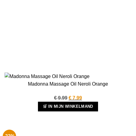
Madonna Massage Oil Neroli Orange
Oorspronkelijke
Huidige
€
9.99
€
7.99
prijs
prijs
🛒 IN MIJN WINKELMAND
was:
is:
€ 9.99.
€ 7.99.