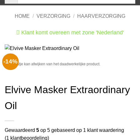
HOME
/
VERZORGING
/
HAARVERZORGING
Klant komt overeen met zone 'Nederland'
He
-14%
Het plaatje kan afwijken van het daadwerkelijke product.
Elvive Masker Extraordinary
Oil
Gewaardeerd
5
op 5 gebaseerd op
1
klant waardering
(
1
klantbeoordeling)