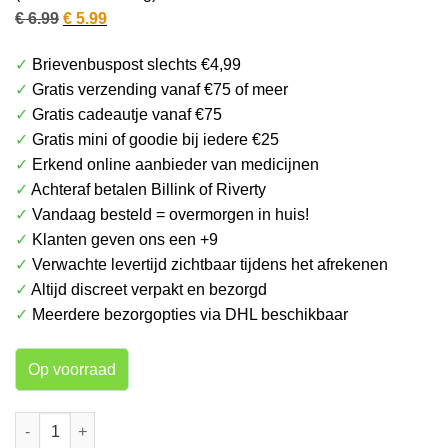
Oorspronkelijke
Huidige
€
6.99
€
5.99
prijs
prijs
✓
Brievenbuspost slechts €4,99
was:
is:
✓
Gratis verzending vanaf €75 of meer
€ 6.99.
€ 5.99.
✓
Gratis cadeautje vanaf €75
✓
Gratis mini of goodie bij iedere €25
✓
Erkend online aanbieder van medicijnen
✓
Achteraf betalen Billink of Riverty
✓
Vandaag besteld = overmorgen in huis!
✓
Klanten geven ons een +9
✓
Verwachte levertijd zichtbaar tijdens het afrekenen
✓
Altijd discreet verpakt en bezorgd
✓
Meerdere bezorgopties via DHL beschikbaar
Op voorraad
Elvive Masker Extraordinary Oil aantal