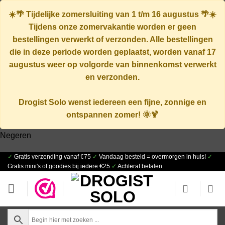
☀️🌴
Tijdelijke zomersluiting van 1 t/m 16 augustus
🌴☀️
Tijdens onze zomervakantie worden er geen
bestellingen verwerkt of verzonden. Alle bestellingen
die in deze periode worden geplaatst, worden vanaf
17
augustus
weer op volgorde van binnenkomst verwerkt
en verzonden.
Drogist Solo wenst iedereen een fijne, zonnige en
ontspannen zomer! 🌞🍹
Negeren
✓
Gratis verzending vanaf €75
✓
Vandaag besteld = overmorgen in huis!
✓
Ga
Gratis mini's of goodies bij iedere €25
✓
Achteraf betalen
naar
inhoud