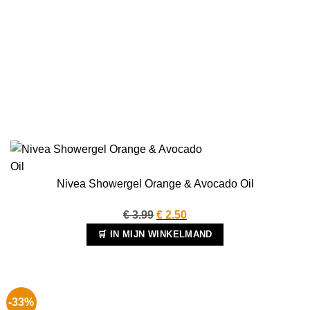
Nivea Showergel Orange & Avocado Oil
Oorspronkelijke
Huidige
€
3.99
€
2.50
prijs
prijs
🛒 IN MIJN WINKELMAND
was:
is:
€ 3.99.
€ 2.50.
-33%