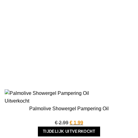
Uitverkocht
Palmolive Showergel Pampering Oil
Oorspronkelijke
Huidige
€
2.99
€
1.99
prijs
prijs
TIJDELIJK UITVERKOCHT
was:
is: