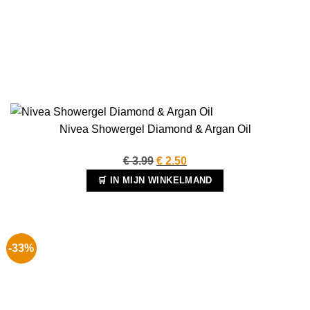
Nivea Showergel Diamond & Argan Oil
Oorspronkelijke
Huidige
€
3.99
€
2.50
prijs
prijs
🛒 IN MIJN WINKELMAND
was:
is:
€ 3.99.
€ 2.50.
-33%