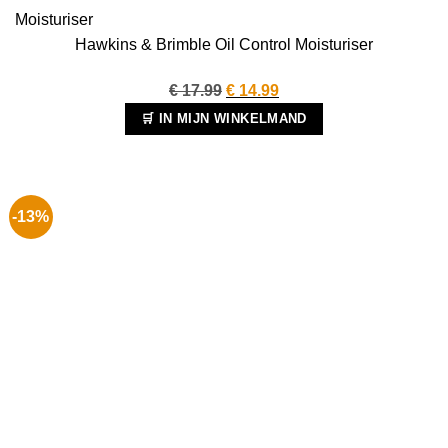
Hawkins & Brimble Oil Control Moisturiser
Oorspronkelijke
Huidige
€
17.99
€
14.99
prijs
prijs
🛒 IN MIJN WINKELMAND
was:
is:
€ 17.99.
€ 14.99.
-13%