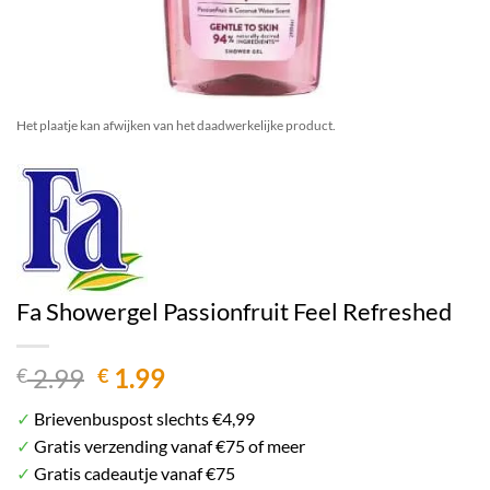
Het plaatje kan afwijken van het daadwerkelijke product.
Fa Showergel Passionfruit Feel Refreshed
Oorspronkelijke
Huidige
2.99
1.99
€
€
prijs
prijs
✓
Brievenbuspost slechts €4,99
was:
is:
✓
Gratis verzending vanaf €75 of meer
€ 2.99.
€ 1.99.
✓
Gratis cadeautje vanaf €75