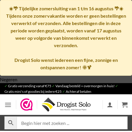
☀️🌴
Tijdelijke zomersluiting van 1 t/m 16 augustus
🌴☀️
Tijdens onze zomervakantie worden er geen bestellingen
verwerkt of verzonden. Alle bestellingen die in deze
periode worden geplaatst, worden vanaf
17 augustus
weer op volgorde van binnenkomst verwerkt en
verzonden.
Drogist Solo wenst iedereen een fijne, zonnige en
ontspannen zomer! 🌞🍹
Ga
Negeren
✓
Gratis verzending vanaf €75
naar
✓
Vandaag besteld = overmorgen in huis!
✓
Gratis mini's of goodies bij iedere €25
✓
Achteraf betalen
inhoud