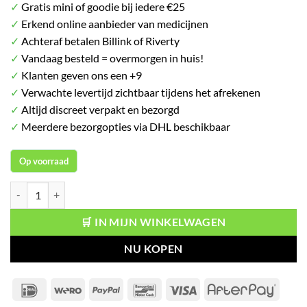
✓
Gratis mini of goodie bij iedere €25
✓
Erkend online aanbieder van medicijnen
✓
Achteraf betalen Billink of Riverty
✓
Vandaag besteld = overmorgen in huis!
✓
Klanten geven ons een +9
✓
Verwachte levertijd zichtbaar tijdens het afrekenen
✓
Altijd discreet verpakt en bezorgd
✓
Meerdere bezorgopties via DHL beschikbaar
Op voorraad
Fa Showergel Passionfruit Feel Refreshed aantal
🛒 IN MIJN WINKELWAGEN
NU KOPEN
IDeal
Wero
PayPal
Bancontact
Visa
After