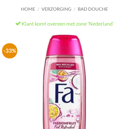
HOME
/
VERZORGING
/
BAD DOUCHE
Klant komt overeen met zone 'Nederland'
He
-33%