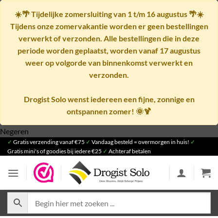
☀️🌴
Tijdelijke zomersluiting van 1 t/m 16 augustus
🌴☀️
Tijdens onze zomervakantie worden er geen bestellingen
verwerkt of verzonden. Alle bestellingen die in deze
periode worden geplaatst, worden vanaf
17 augustus
weer op volgorde van binnenkomst verwerkt en
verzonden.
Drogist Solo wenst iedereen een fijne, zonnige en
ontspannen zomer! 🌞🍹
Ga
Negeren
✓
Gratis verzending vanaf €75
naar
✓
Vandaag besteld = overmorgen in huis!
✓
Gratis mini's of goodies bij iedere €25
✓
Achteraf betalen
inhoud