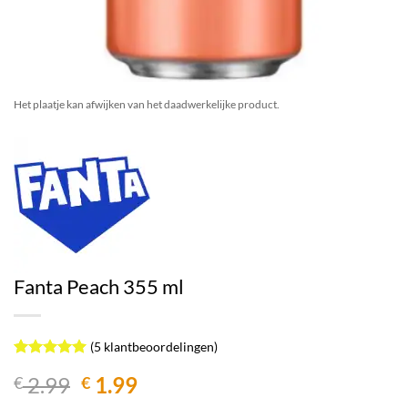
Het plaatje kan afwijken van het daadwerkelijke product.
Fanta Peach 355 ml
(
5
klantbeoordelingen)
Gewaardeerd
5
Oorspronkelijke
Huidige
2.99
1.99
€
€
5
op 5
gebaseerd
prijs
prijs