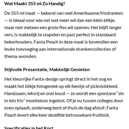
Wat Maakt 355 ml Zo Handig?
De 355 ml maat — bekend van veel Amerikaanse frisdranken
— is ideaal voor wie net wat meer wil dan een klein blikje,
maar niet meteen een grote fles wil openen. Het blijft langer
vers, is makkelijk te stapelen en past perfect in standaard
bekerhouders. Fanta Peach in deze maat is bovendien een
leuke toevoeging aan internationale drankencollecties of
thema-avonden.
Stijlvolle Presentatie, Makkelijk Genieten
Het kleurrijke Fanta-design springt direct in het oog en
maakt het blikje fotogeniek op elk feestje of picknickkleed.
Handzaam, lekvrij en snel koud — zo wordt een spontane “zin
in iets fris” moeiteloos ingelost. Of je nu tussen colleges door
even oplaadt, onderweg bent of thuis de dag afsluit: Fanta
Peach levert elke keer dezelfde betrouwbare fruitkick.
Specificaties in het Kort