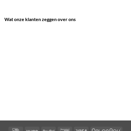
Wat onze klanten zeggen over ons
IDeal
Wero
PayPal
Bancontact
Visa
Afte