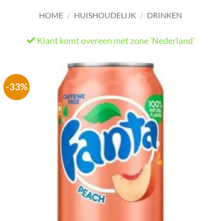
HOME
/
HUISHOUDELIJK
/
DRINKEN
Klant komt overeen met zone 'Nederland'
He
-33%