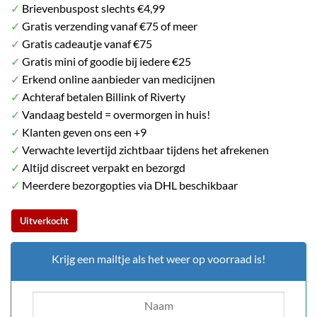
op
klant
✓
Brievenbuspost slechts €4,99
was:
is:
waarderingen
✓
Gratis verzending vanaf €75 of meer
€ 2.99.
€ 1.99.
✓
Gratis cadeautje vanaf €75
✓
Gratis mini of goodie bij iedere €25
✓
Erkend online aanbieder van medicijnen
✓
Achteraf betalen Billink of Riverty
✓
Vandaag besteld = overmorgen in huis!
✓
Klanten geven ons een +9
✓
Verwachte levertijd zichtbaar tijdens het afrekenen
✓
Altijd discreet verpakt en bezorgd
✓
Meerdere bezorgopties via DHL beschikbaar
Uitverkocht
Krijg een mailtje als het weer op voorraad is!