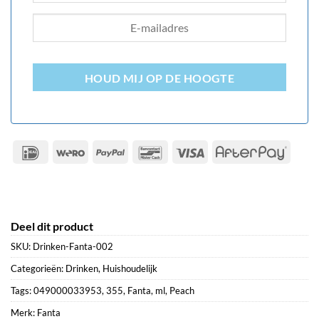
HOUD MIJ OP DE HOOGTE
IDeal
Wero
PayPal
Bancontact
Visa
After
Deel dit product
SKU:
Drinken-Fanta-002
Categorieën:
Drinken
,
Huishoudelijk
Tags:
049000033953
,
355
,
Fanta
,
ml
,
Peach
Merk:
Fanta