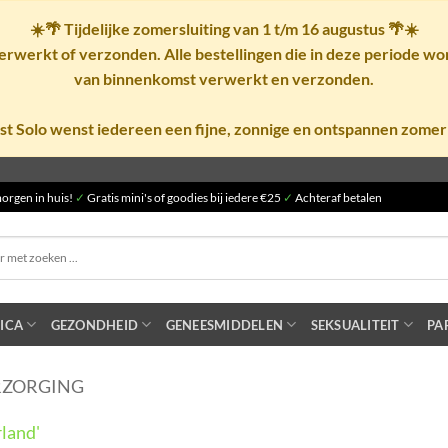
☀️🌴
Tijdelijke zomersluiting van 1 t/m 16 augustus
🌴☀️
rwerkt of verzonden. Alle bestellingen die in deze periode w
van binnenkomst verwerkt en verzonden.
st Solo wenst iedereen een fijne, zonnige en ontspannen zomer
orgen in huis!
✓
Gratis mini's of goodies bij iedere €25
✓
Achteraf betalen
ICA
GEZONDHEID
GENEESMIDDELEN
SEKSUALITEIT
PA
RZORGING
land'