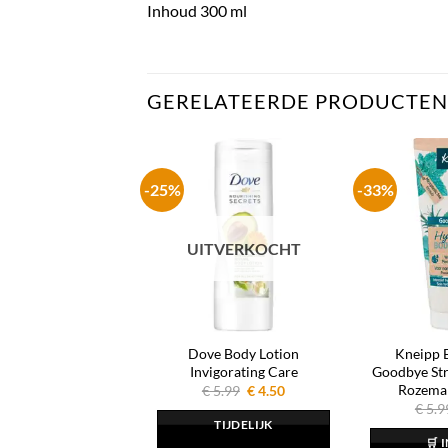
Inhoud 300 ml
GERELATEERDE PRODUCTEN
-25%
-33%
UITVERKOCHT
Dove Body Lotion
Kneipp 
Invigorating Care
Goodbye St
Rozemar
Oorspronkelijke
Huidige
€
5.99
€
4.50
prijs
prijs
€
5.9
was:
is:
TIJDELIJK
€ 5.99.
€ 4.50.
🛒 