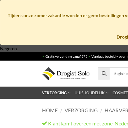
Tijdens onze zomervakantie worden er geen bestellingen ve
Drogi
Ga
Negeren
naar
✓
Gratis verzending vanaf €75
✓
Vandaag besteld = overm
inhoud
VERZORGING
HUISHOUDELIJK
COSMET
HOME
/
VERZORGING
/
HAARVE
Klant komt overeen met zone 'Neder