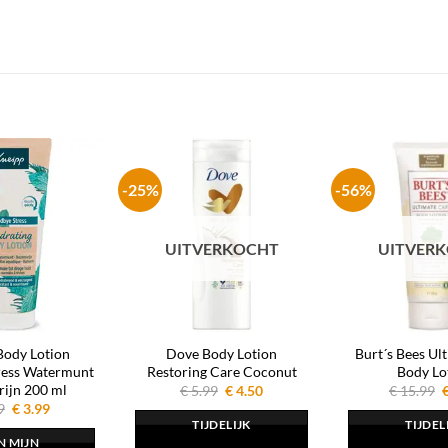
-25%
-56%
UITVERKOCHT
UITVER
Body Lotion
Dove Body Lotion
Burt´s Bees Ul
ress Watermunt
Restoring Care Coconut
Body Lo
ijn 200 ml
Oorspronkelijke
Huidige
O
€
5.99
€
4.50
€
15.99
prijs
prijs
p
Oorspronkelijke
Huidige
9
€
3.99
was:
is:
prijs
prijs
TIJDELIJK
TIJDEL
€ 5.99.
€ 4.50.
€
was:
is:
IN MIJN