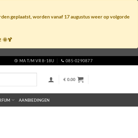
orden geplaatst, worden vanaf
17 augustus
weer op volgorde
! 🌞🍹
MA T/M VR 8-18U
085-0290877
€
0.00
RFUM
AANBIEDINGEN