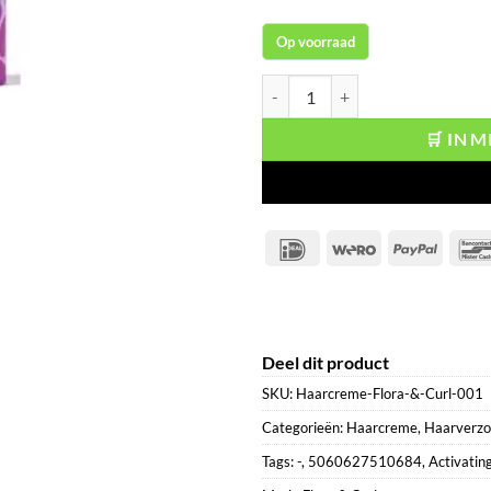
Op voorraad
Flora & Curl Curl Activating Loti
🛒 IN 
IDeal
Wero
PayPal
Deel dit product
SKU:
Haarcreme-Flora-&-Curl-001
Categorieën:
Haarcreme
,
Haarverzo
Tags:
-
,
5060627510684
,
Activatin