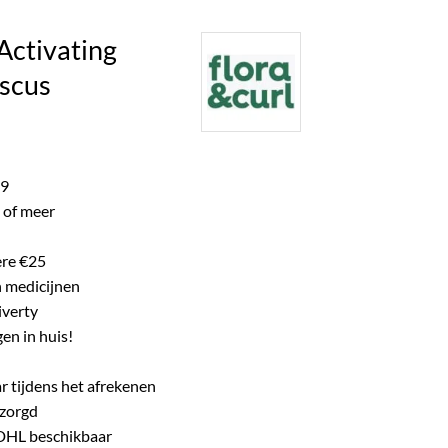
ke product.
 Activating
iscus
lijke
dige
s
99
 of meer
.99.
ere €25
n medicijnen
iverty
en in huis!
r tijdens het afrekenen
ezorgd
 DHL beschikbaar