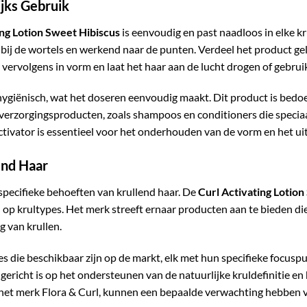
ijks Gebruik
ing Lotion Sweet Hibiscus
is eenvoudig en past naadloos in elke k
d bij de wortels en werkend naar de punten. Verdeel het product ge
ervolgens in vorm en laat het haar aan de lucht drogen of gebruik
 hygiënisch, wat het doseren eenvoudig maakt. Dit product is bedoe
erzorgingsproducten, zoals shampoos en conditioners die speciaa
tivator is essentieel voor het onderhouden van de vorm en het uite
end Haar
e specifieke behoeften van krullend haar. De
Curl Activating Lotion
op krultypes. Het merk streeft ernaar producten aan te bieden die 
g van krullen.
ies die beschikbaar zijn op de markt, elk met hun specifieke focusp
 gericht is op het ondersteunen van de natuurlijke kruldefinitie e
 het merk Flora & Curl, kunnen een bepaalde verwachting hebben 