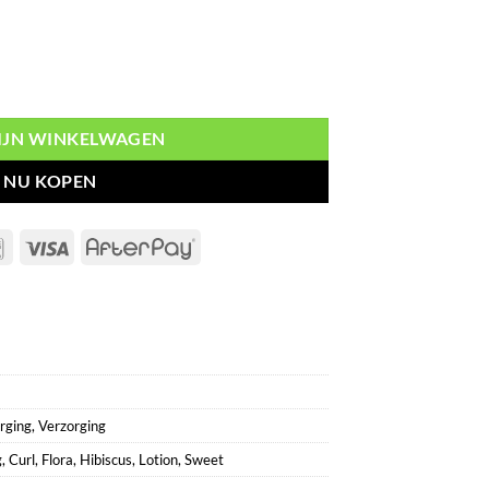
on Sweet Hibiscus aantal
MIJN WINKELWAGEN
NU KOPEN
Bancontact
Visa
AfterPay
rging
,
Verzorging
g
,
Curl
,
Flora
,
Hibiscus
,
Lotion
,
Sweet