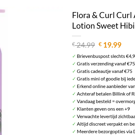
Het plaatje kan afwijken van het daadwerkelij
Flora & Curl Curl
Lotion Sweet Hib
Oorspronke
Hui
24.99
19.99
€
€
prijs
prij
✓
Brievenbuspost slechts €4,
was:
is:
✓
Gratis verzending vanaf €75
€ 24.99.
€ 19
✓
Gratis cadeautje vanaf €75
✓
Gratis mini of goodie bij ied
✓
Erkend online aanbieder va
✓
Achteraf betalen Billink of R
✓
Vandaag besteld = overmorg
✓
Klanten geven ons een +9
✓
Verwachte levertijd zichtbaa
✓
Altijd discreet verpakt en b
✓
Meerdere bezorgopties via