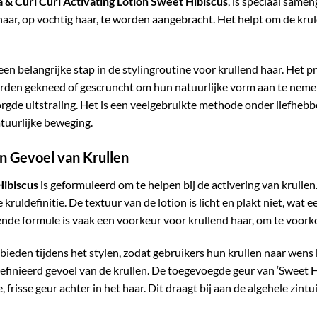
a & Curl Curl Activating Lotion Sweet Hibiscus
, is speciaal same
haar, op vochtig haar, te worden aangebracht. Het helpt om de kru
een belangrijke stap in de stylingroutine voor krullend haar. Het
rden gekneed of gescruncht om hun natuurlijke vorm aan te nemen
orgde uitstraling. Het is een veelgebruikte methode onder liefhebb
atuurlijke beweging.
 Gevoel van Krullen
Hibiscus
is geformuleerd om te helpen bij de activering van krullen
ruldefinitie. De textuur van de lotion is licht en plakt niet, wat 
ende formule is vaak een voorkeur voor krullend haar, om te voork
e bieden tijdens het stylen, zodat gebruikers hun krullen naar we
efinieerd gevoel van de krullen. De toegevoegde geur van ‘Sweet H
frisse geur achter in het haar. Dit draagt bij aan de algehele zintu