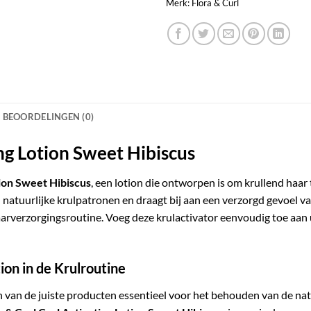
Merk:
Flora & Curl
BEOORDELINGEN (0)
ing Lotion Sweet Hibiscus
tion Sweet Hibiscus
, een lotion die ontworpen is om krullend haar
n natuurlijke krulpatronen en draagt bij aan een verzorgd gevoel va
haarverzorgingsroutine. Voeg deze krulactivator eenvoudig toe aa
ion in de Krulroutine
van de juiste producten essentieel voor het behouden van de natuu