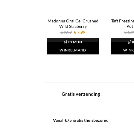
Madonna Oral Gel Crushed
Taft Freezin
Wild Straberry
Pot
Oorspronkelijke
Huidige
€
9.99
€
7.99
€
6.9
prijs
prijs
was:
is:
🛒 IN MIJN
🛒 
€ 9.99.
€ 7.99.
WINKELMAND
WINK
Gratis verzending
Vanaf €75 gratis thuisbezorgd