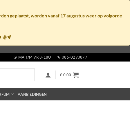
orden geplaatst, worden vanaf
17 augustus
weer op volgorde
! 🌞🍹
MA T/M VR 8-18U
085-0290877
€
0.00
RFUM
AANBIEDINGEN