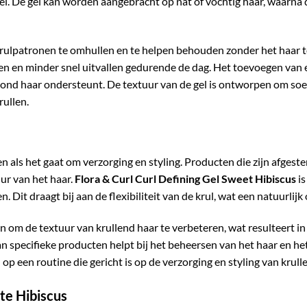
sel. De gel kan worden aangebracht op nat of vochtig haar, waarn
 krulpatronen te omhullen en te helpen behouden zonder het haar t
n en minder snel uitvallen gedurende de dag. Het toevoegen van e
 gezond haar ondersteunt. De textuur van de gel is ontworpen om so
rullen.
 als het gaat om verzorging en styling. Producten die zijn afgestem
ur van het haar.
Flora & Curl Curl Defining Gel Sweet Hibiscus
is
n. Dit draagt bij aan de flexibiliteit van de krul, wat een natuurlij
n om de textuur van krullend haar te verbeteren, wat resulteert i
an specifieke producten helpt bij het beheersen van het haar en h
op een routine die gericht is op de verzorging en styling van krulle
te Hibiscus