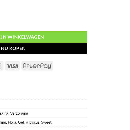
eet Hibiscus aantal
MIJN WINKELWAGEN
NU KOPEN
Bancontact
Visa
AfterPay
rging
,
Verzorging
ning
,
Flora
,
Gel
,
Hibiscus
,
Sweet