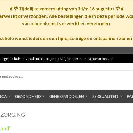
☀️🌴
Tijdelijke zomersluiting van 1 t/m 16 augustus
🌴☀️
rwerkt of verzonden. Alle bestellingen die in deze periode w
van binnenkomst verwerkt en verzonden.
st Solo wenst iedereen een fijne, zonnige en ontspannen zomer
orgen in huis!
✓
Gratis mini's of goodies bij iedere €25
✓
Achteraf betalen
ICA
GEZONDHEID
GENEESMIDDELEN
SEKSUALITEIT
PA
RZORGING
land'