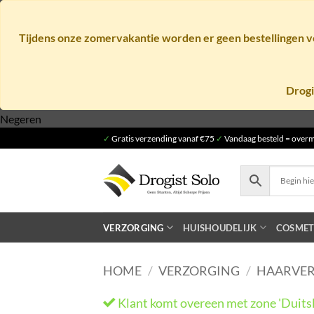
Tijdens onze zomervakantie worden er geen bestellingen ve
Drogi
Ga
Negeren
naar
✓
Gratis verzending vanaf €75
✓
Vandaag besteld = overm
inhoud
VERZORGING
HUISHOUDELIJK
COSMET
HOME
/
VERZORGING
/
HAARVE
Klant komt overeen met zone 'Duits