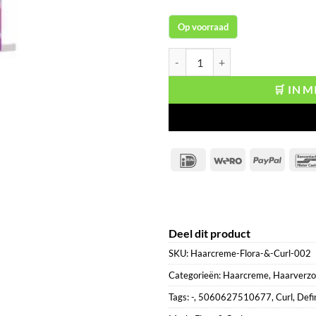
Op voorraad
Flora & Curl Curl Defining Gel Sw
🛒 IN 
IDeal
Wero
PayPal
Deel dit product
SKU:
Haarcreme-Flora-&-Curl-002
Categorieën:
Haarcreme
,
Haarverzo
Tags:
-
,
5060627510677
,
Curl
,
Defi