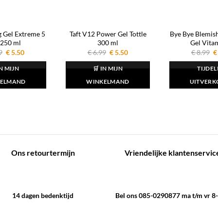
g Gel Extreme 5
Taft V12 Power Gel Tottle
Bye Bye Blemish
 250 ml
300 ml
Gel Vita
Oorspronkelijke
Huidige
Oorspronkelijke
Huidige
O
9
€
5.50
€
6.99
€
5.50
€
8.99
€
prijs
prijs
prijs
prijs
p
was:
is:
was:
is:
w
IN MIJN
🛒 IN MIJN
TIJDEL
€ 6.99.
€ 5.50.
€ 6.99.
€ 5.50.
€
ELMAND
WINKELMAND
UITVERK
Ons retourtermijn
Vriendelijke klantenservic
14 dagen bedenktijd
Bel ons 085-0290877 ma t/m vr 8