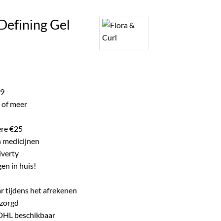
ke product.
 Defining Gel
lijke
dige
s
99
 of meer
.99.
ere €25
n medicijnen
iverty
en in huis!
r tijdens het afrekenen
ezorgd
 DHL beschikbaar