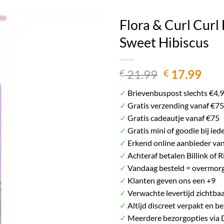
Het plaatje kan afwijken van het daadwerkelij
Flora & Curl Curl
Sweet Hibiscus
Oorspronke
Hui
21.99
17.99
€
€
prijs
prij
✓
Brievenbuspost slechts €4,
was:
is:
✓
Gratis verzending vanaf €75
€ 21.99.
€ 17
✓
Gratis cadeautje vanaf €75
✓
Gratis mini of goodie bij ied
✓
Erkend online aanbieder va
✓
Achteraf betalen Billink of R
✓
Vandaag besteld = overmorg
✓
Klanten geven ons een +9
✓
Verwachte levertijd zichtbaa
✓
Altijd discreet verpakt en b
✓
Meerdere bezorgopties via