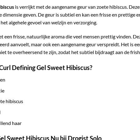
ibiscus
is verrijkt met de aangename geur van zoete hibiscus. Dez
 dimensie geven. De geur is subtiel en kan een frisse en prettige e
het algehele gevoel van welzijn en verzorging.
t een frisse, natuurlijke aroma die veel mensen prettig vinden. D
ieerd aanvoelt, maar ook een aangename geur verspreidt. Het is een
iet te overheersend te zijn, zodat het subtiel bijdraagt aan de frish
Curl Defining Gel Sweet Hibiscus?
ren
tie
te hibiscus
d
llend haar
Gel Sweet Hibiscus Nu bij Drogist Solo