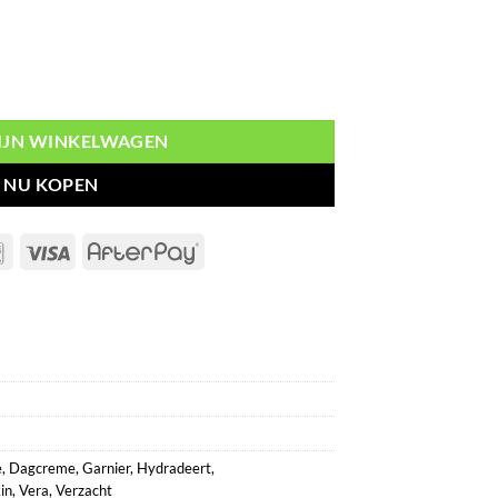
dradeert+Verzacht Rozenwater aantal
MIJN WINKELWAGEN
NU KOPEN
Bancontact
Visa
AfterPay
e
,
Dagcreme
,
Garnier
,
Hydradeert
,
in
,
Vera
,
Verzacht