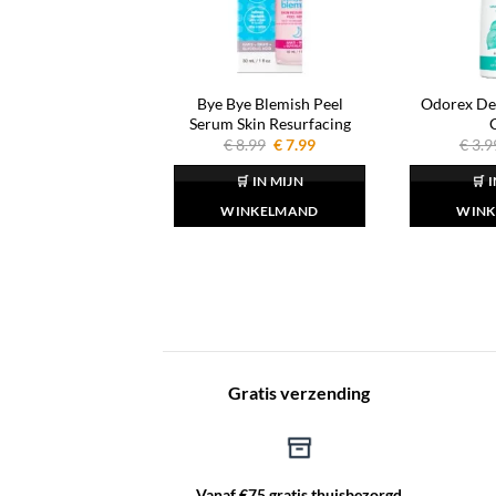
Bye Bye Blemish Peel
Odorex De
Serum Skin Resurfacing
Oorspronkelijke
Huidige
€
8.99
€
7.99
€
3.9
prijs
prijs
was:
is:
🛒 IN MIJN
🛒 
€ 8.99.
€ 7.99.
WINKELMAND
WINK
Gratis verzending
Vanaf €75 gratis thuisbezorgd