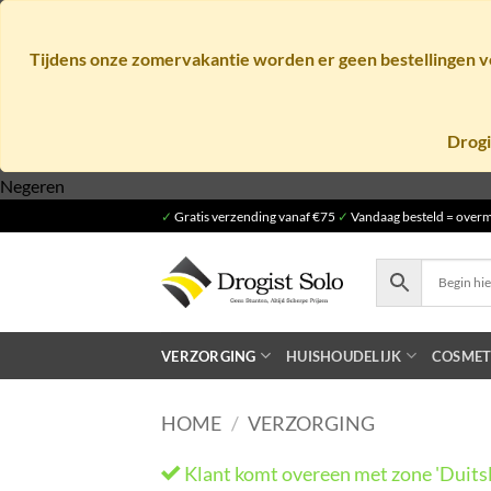
Tijdens onze zomervakantie worden er geen bestellingen ve
Drogi
Ga
Negeren
naar
✓
Gratis verzending vanaf €75
✓
Vandaag besteld = overm
inhoud
VERZORGING
HUISHOUDELIJK
COSMET
HOME
/
VERZORGING
Klant komt overeen met zone 'Duits