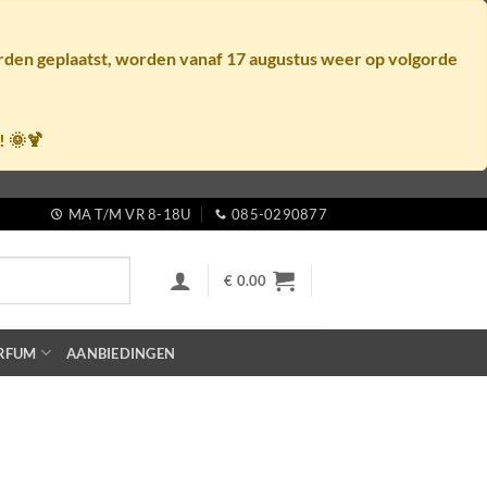
orden geplaatst, worden vanaf
17 augustus
weer op volgorde
! 🌞🍹
MA T/M VR 8-18U
085-0290877
€
0.00
RFUM
AANBIEDINGEN