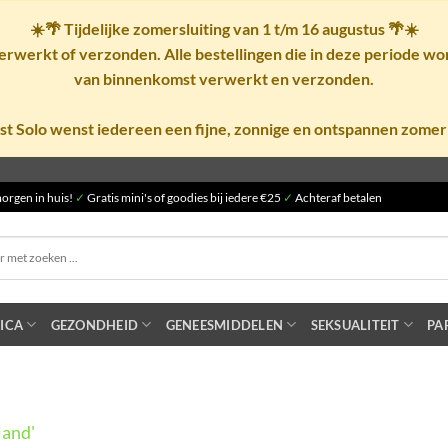
☀️🌴
Tijdelijke zomersluiting van 1 t/m 16 augustus
🌴☀️
rwerkt of verzonden. Alle bestellingen die in deze periode w
van binnenkomst verwerkt en verzonden.
st Solo wenst iedereen een fijne, zonnige en ontspannen zomer
orgen in huis!
✓
Gratis mini's of goodies bij iedere €25
✓
Achteraf betalen
ICA
GEZONDHEID
GENEESMIDDELEN
SEKSUALITEIT
PA
land'