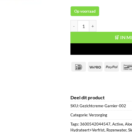
Op voorraad
Garnier Dagcreme Skin Active Hy
🛒 IN 
IDeal
Wero
PayPal
Deel dit product
SKU:
Gezichtcreme-Garnier-002
Categorie:
Verzorging
Tags:
3600542044547
,
Active
,
Alo
Hydrateert+Verfrist
,
Rozenwater
,
Sk