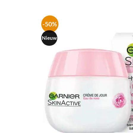
-50%
Nieuw