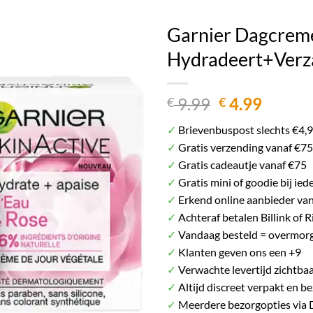
Het plaatje kan afwijken van het daadwerkelij
Garnier Dagcreme
Hydradeert+Verz
Oorspronkel
Huidig
9.99
4.99
€
€
prijs
prijs
✓
Brievenbuspost slechts €4,
was:
is:
✓
Gratis verzending vanaf €75
€ 9.99.
€ 4.99.
✓
Gratis cadeautje vanaf €75
✓
Gratis mini of goodie bij ied
✓
Erkend online aanbieder va
✓
Achteraf betalen Billink of R
✓
Vandaag besteld = overmorg
✓
Klanten geven ons een +9
✓
Verwachte levertijd zichtbaa
✓
Altijd discreet verpakt en b
✓
Meerdere bezorgopties via