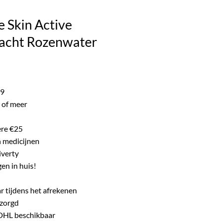
ke product.
 Skin Active
acht Rozenwater
ijke
e
99
 of meer
ere €25
n medicijnen
iverty
en in huis!
r tijdens het afrekenen
ezorgd
 DHL beschikbaar