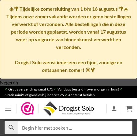
☀️🌴
Tijdelijke zomersluiting van 1 t/m 16 augustus
🌴☀️
Tijdens onze zomervakantie worden er geen bestellingen
verwerkt of verzonden. Alle bestellingen die in deze
periode worden geplaatst, worden vanaf
17 augustus
weer op volgorde van binnenkomst verwerkt en
verzonden.
Drogist Solo wenst iedereen een fijne, zonnige en
ontspannen zomer! 🌞🍹
Ga
Negeren
✓
Gratis verzending vanaf €75
naar
✓
Vandaag besteld = overmorgen in huis!
✓
Gratis mini's of goodies bij iedere €25
✓
Achteraf betalen
inhoud