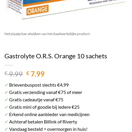
Het plaatje kan afwijken van het daadwerkelijke product.
Gastrolyte O.R.S. Orange 10 sachets
Oorspronkelijke
Huidige
9.99
7.99
€
€
prijs
prijs
✓
Brievenbuspost slechts €4,99
was:
is:
✓
Gratis verzending vanaf €75 of meer
€ 9.99.
€ 7.99.
✓
Gratis cadeautje vanaf €75
✓
Gratis mini of goodie bij iedere €25
✓
Erkend online aanbieder van medicijnen
✓
Achteraf betalen Billink of Riverty
✓
Vandaag besteld = overmorgen in huis!