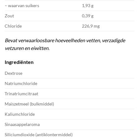
– waarvan suikers
1,93 g
Zout
0,39 g
Chloride
226,9 mg
Bevat verwaarloosbare hoeveelheden vetten, verzadigde
vetzuren en eiwitten.
Ingrediënten
Dextrose
Natriumchloride
Trinatriumcitraat
Maïszetmeel (bulkmiddel)
Kaliumchloride
Sinaasappelaroma
Siliciumdioxide (antiklontermiddel)