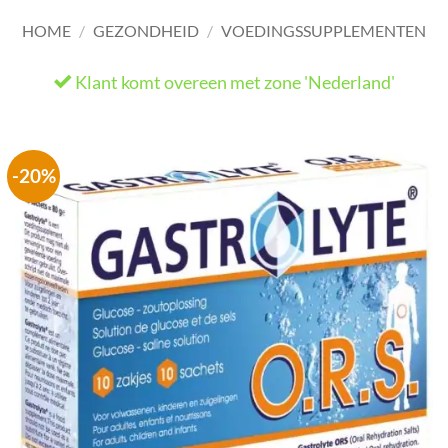
HOME
/
GEZONDHEID
/
VOEDINGSSUPPLEMENTEN
Klant komt overeen met zone 'Nederland'
He
-20%