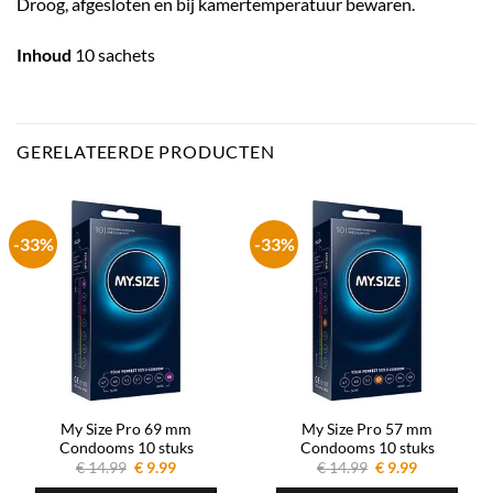
Droog, afgesloten en bij kamertemperatuur bewaren.
Inhoud
10 sachets
GERELATEERDE PRODUCTEN
-33%
-33%
My Size Pro 69 mm
My Size Pro 57 mm
Condooms 10 stuks
Condooms 10 stuks
Oorspronkelijke
Huidige
Oorspronkelijke
Huidige
€
14.99
€
9.99
€
14.99
€
9.99
prijs
prijs
prijs
prijs