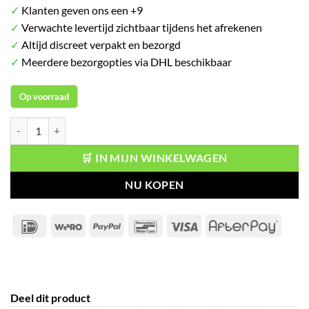
✓
Klanten geven ons een +9
✓
Verwachte levertijd zichtbaar tijdens het afrekenen
✓
Altijd discreet verpakt en bezorgd
✓
Meerdere bezorgopties via DHL beschikbaar
Op voorraad
Gastrolyte O.R.S. Orange 10 sachets aantal
🛒 IN MIJN WINKELWAGEN
NU KOPEN
IDeal
Wero
PayPal
Bancontact
Visa
After
Deel dit product