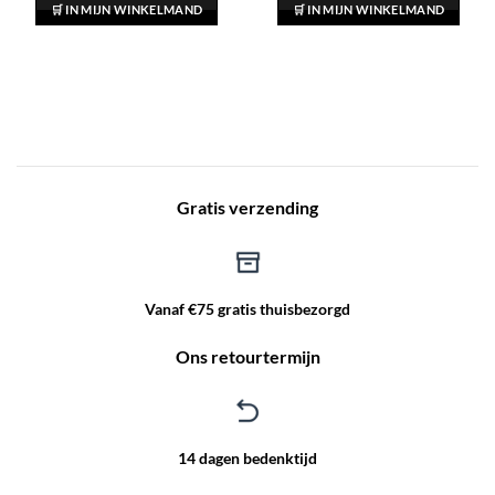
was:
is:
was:
is:
🛒 IN MIJN WINKELMAND
🛒 IN MIJN WINKELMAND
€ 14.99.
€ 9.99.
€ 14.99.
€ 9.99.
Gratis verzending
Vanaf €75 gratis thuisbezorgd
Ons retourtermijn
14 dagen bedenktijd