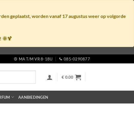
orden geplaatst, worden vanaf
17 augustus
weer op volgorde
! 🌞🍹
MA T/M VR 8-18U
085-0290877
€
0.00
RFUM
AANBIEDINGEN