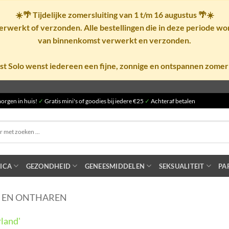
☀️🌴
Tijdelijke zomersluiting van 1 t/m 16 augustus
🌴☀️
rwerkt of verzonden. Alle bestellingen die in deze periode w
van binnenkomst verwerkt en verzonden.
st Solo wenst iedereen een fijne, zonnige en ontspannen zomer
orgen in huis!
✓
Gratis mini's of goodies bij iedere €25
✓
Achteraf betalen
ICA
GEZONDHEID
GENEESMIDDELEN
SEKSUALITEIT
PA
 EN ONTHAREN
land'