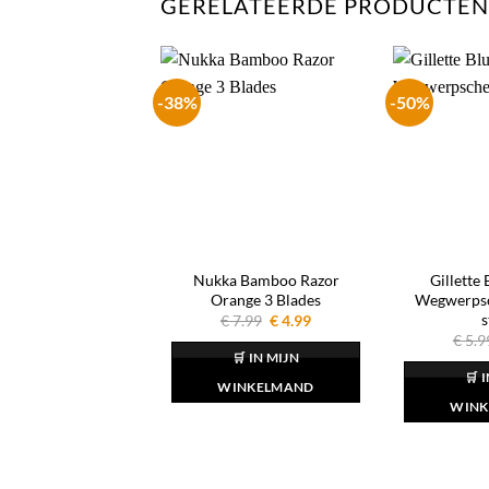
GERELATEERDE PRODUCTEN
-38%
-50%
Nukka Bamboo Razor
Gillette 
Orange 3 Blades
Wegwerpsc
s
Oorspronkelijke
Huidige
€
7.99
€
4.99
prijs
prijs
€
5.9
was:
is:
🛒 IN MIJN
€ 7.99.
€ 4.99.
🛒 
WINKELMAND
WINK