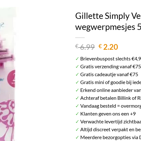
Het plaatje kan afwijken van het daadwerkelij
Gillette Simply V
wegwerpmesjes 5
Oorspronkel
Huidig
6.99
2.20
€
€
prijs
prijs
✓
Brievenbuspost slechts €4,
was:
is:
✓
Gratis verzending vanaf €75
€ 6.99.
€ 2.20.
✓
Gratis cadeautje vanaf €75
✓
Gratis mini of goodie bij ied
✓
Erkend online aanbieder va
✓
Achteraf betalen Billink of R
✓
Vandaag besteld = overmorg
✓
Klanten geven ons een +9
✓
Verwachte levertijd zichtbaa
✓
Altijd discreet verpakt en b
✓
Meerdere bezorgopties via