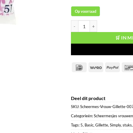
Op voorraad
Gillette Simply Venus Basic wegw
🛒 IN 
IDeal
Wero
PayPal
Deel dit product
SKU:
Scheermes-Vrouw-Gillette-00
Categorieën:
Scheermesjes vrouwen
Tags:
5
,
Basic
,
Gillette
,
Simply
,
stuks