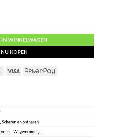
erpmesjes 5 stuks aantal
MIJN WINKELWAGEN
NU KOPEN
Bancontact
Visa
AfterPay
7
,
Scheren en ontharen
,
Venus
,
Wegwerpmesjes