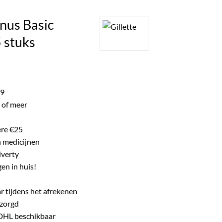
ke product.
enus Basic
 stuks
ijke
e
99
 of meer
ere €25
n medicijnen
iverty
en in huis!
r tijdens het afrekenen
ezorgd
 DHL beschikbaar