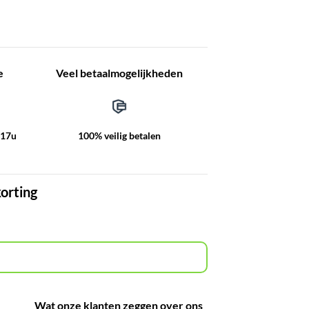
e
Veel betaalmogelijkheden
-17u
100% veilig betalen
korting
Wat onze klanten zeggen over ons