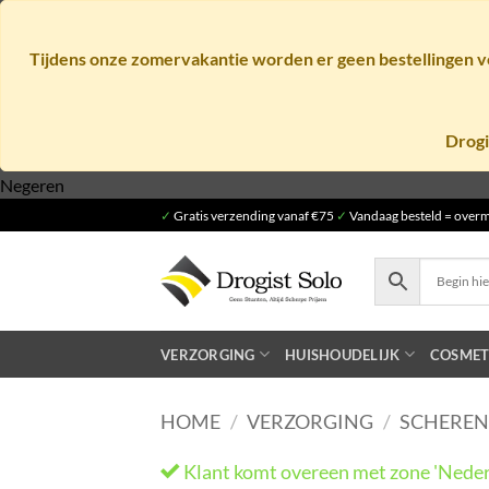
Tijdens onze zomervakantie worden er geen bestellingen ve
Drogi
Ga
Negeren
naar
✓
Gratis verzending vanaf €75
✓
Vandaag besteld = overm
inhoud
VERZORGING
HUISHOUDELIJK
COSMET
HOME
/
VERZORGING
/
SCHEREN
Klant komt overeen met zone 'Neder