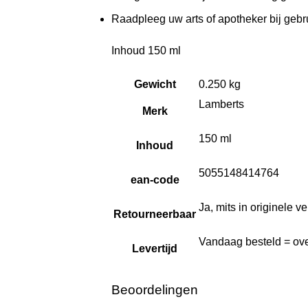
Raadpleeg uw arts of apotheker bij gebr
Inhoud 150 ml
Gewicht
0.250 kg
Lamberts
Merk
150 ml
Inhoud
5055148414764
ean-code
Ja, mits in originele 
Retourneerbaar
Vandaag besteld = ove
Levertijd
Beoordelingen