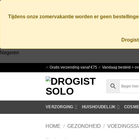
Tijdens onze zomervakantie worden er geen bestellingen
Drogist
Negeren
Ga
✓
Gratis verzending vanaf €75
✓
Vandaag besteld = ov
naar
inhoud
VERZORGING
HUISHOUDELIJK
COSME
HOME
/
GEZONDHEID
/
VOEDINGSS