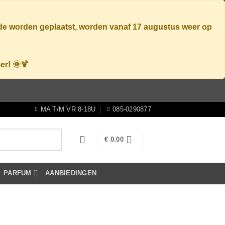
ode worden geplaatst, worden vanaf
17 augustus
weer op
er! 🌞🍹
MA T/M VR 8-18U
085-0290877
€
0.00
PARFUM
AANBIEDINGEN