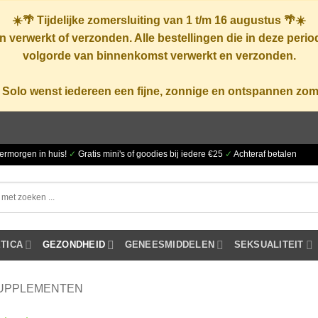
☀️🌴
Tijdelijke zomersluiting van 1 t/m 16 augustus
🌴☀️
 verwerkt of verzonden. Alle bestellingen die in deze peri
volgorde van binnenkomst verwerkt en verzonden.
 Solo wenst iedereen een fijne, zonnige en ontspannen zom
ermorgen in huis!
✓
Gratis mini's of goodies bij iedere €25
✓
Achteraf betalen
TICA
GEZONDHEID
GENEESMIDDELEN
SEKSUALITEIT
UPPLEMENTEN