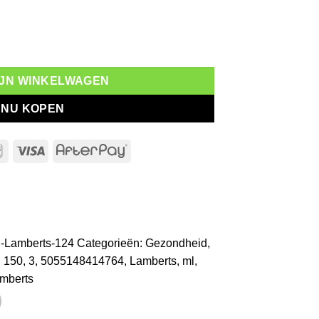
150 ml aantal
MIJN WINKELWAGEN
NU KOPEN
l
Bancontact
Visa
AfterPay
-Lamberts-124
Categorieën:
Gezondheid
,
:
150
,
3
,
5055148414764
,
Lamberts
,
ml
,
mberts