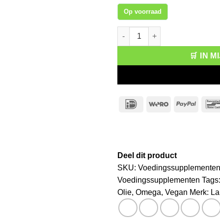
Op voorraad
Lamberts Vegan Omega 3 olie 
🛒 IN 
IDeal
Wero
PayPa
Deel dit product
SKU:
Voedingssupplementen
Voedingssupplementen
Tags
Olie
,
Omega
,
Vegan
Merk:
La