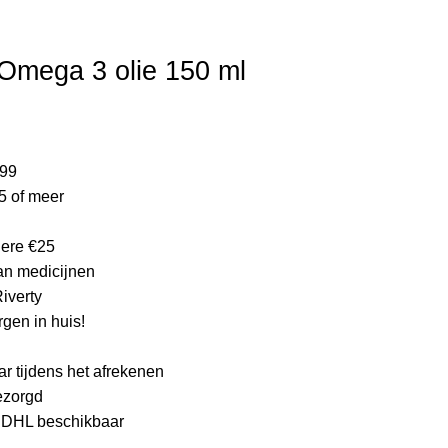
ijke product.
Omega 3 olie 150 ml
elijke
dige
s
,99
5 of meer
.99.
edere €25
an medicijnen
Riverty
gen in huis!
ar tijdens het afrekenen
bezorgd
a DHL beschikbaar