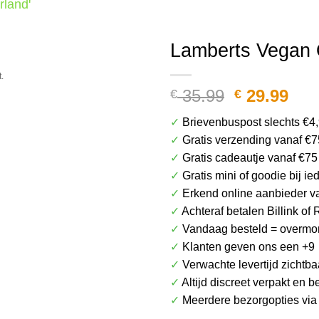
rland'
Het plaatje kan afwijken van het daadwerkel
Lamberts Vegan 
.
Oorspronk
Hui
35.99
29.99
€
€
prijs
prij
✓
Brievenbuspost slechts €4
was:
is:
✓
Gratis verzending vanaf €7
€ 35.99.
€ 29
✓
Gratis cadeautje vanaf €75
✓
Gratis mini of goodie bij i
✓
Erkend online aanbieder v
✓
Achteraf betalen Billink of 
✓
Vandaag besteld = overmor
✓
Klanten geven ons een +9
✓
Verwachte levertijd zichtba
✓
Altijd discreet verpakt en 
✓
Meerdere bezorgopties vi