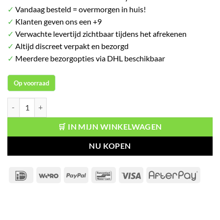
✓
Vandaag besteld = overmorgen in huis!
✓
Klanten geven ons een +9
✓
Verwachte levertijd zichtbaar tijdens het afrekenen
✓
Altijd discreet verpakt en bezorgd
✓
Meerdere bezorgopties via DHL beschikbaar
Op voorraad
Lamberts Vitamine E 400IE natuurlijk 180 vegetarische capsules aanta
🛒 IN MIJN WINKELWAGEN
NU KOPEN
IDeal
Wero
PayPal
Bancontact
Visa
After