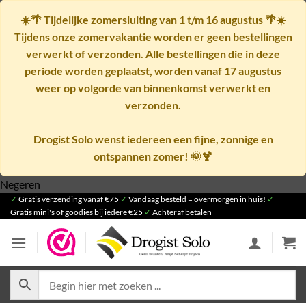
☀️🌴
Tijdelijke zomersluiting van 1 t/m 16 augustus
🌴☀️
Tijdens onze zomervakantie worden er geen bestellingen
verwerkt of verzonden. Alle bestellingen die in deze
periode worden geplaatst, worden vanaf
17 augustus
weer op volgorde van binnenkomst verwerkt en
verzonden.
Drogist Solo wenst iedereen een fijne, zonnige en
ontspannen zomer! 🌞🍹
Ga
Negeren
✓
Gratis verzending vanaf €75
naar
✓
Vandaag besteld = overmorgen in huis!
✓
Gratis mini's of goodies bij iedere €25
✓
Achteraf betalen
inhoud