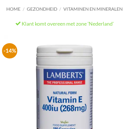
HOME
/
GEZONDHEID
/
VITAMINEN EN MINERALEN
Klant komt overeen met zone 'Nederland'
He
-14%