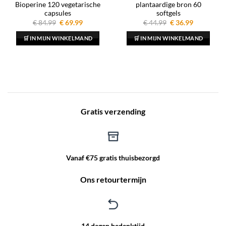
Bioperine 120 vegetarische
plantaardige bron 60
capsules
softgels
Oorspronkelijke
Huidige
Oorspronkelijke
Huidige
€
84.99
€
69.99
€
44.99
€
36.99
prijs
prijs
prijs
prijs
was:
is:
was:
is:
🛒 IN MIJN WINKELMAND
🛒 IN MIJN WINKELMAND
€ 84.99.
€ 69.99.
€ 44.99.
€ 36.99.
Gratis verzending
Vanaf €75 gratis thuisbezorgd
Ons retourtermijn
14 dagen bedenktijd