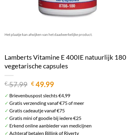
Het plaatje kan afwijken van het daadwerkelijke product.
Lamberts Vitamine E 400IE natuurlijk 180
vegetarische capsules
Oorspronkelijke
Huidige
57.99
49.99
€
€
prijs
prijs
✓
Brievenbuspost slechts €4,99
was:
is:
✓
Gratis verzending vanaf €75 of meer
€ 57.99.
€ 49.99.
✓
Gratis cadeautje vanaf €75
✓
Gratis mini of goodie bij iedere €25
✓
Erkend online aanbieder van medicijnen
✓
Achteraf betalen Billink of Riverty