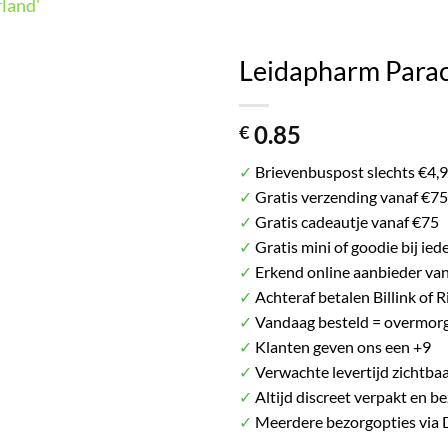
land'
Het plaatje kan afwijken van het daadwerkelij
Leidapharm Para
0.85
€
✓
Brievenbuspost slechts €4,
✓
Gratis verzending vanaf €75
✓
Gratis cadeautje vanaf €75
✓
Gratis mini of goodie bij ied
✓
Erkend online aanbieder va
✓
Achteraf betalen Billink of R
✓
Vandaag besteld = overmorg
✓
Klanten geven ons een +9
✓
Verwachte levertijd zichtbaa
✓
Altijd discreet verpakt en b
✓
Meerdere bezorgopties via