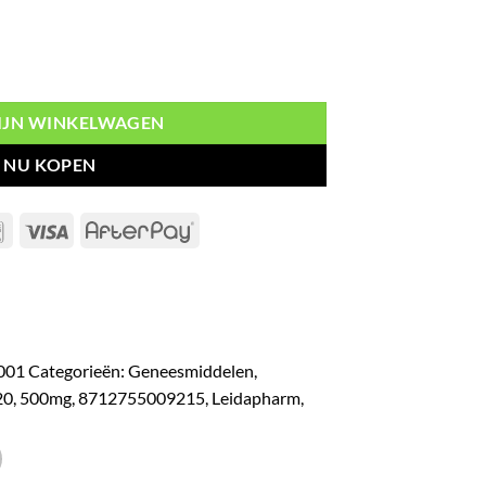
 stuks aantal
MIJN WINKELWAGEN
NU KOPEN
Bancontact
Visa
AfterPay
-001
Categorieën:
Geneesmiddelen
,
20
,
500mg
,
8712755009215
,
Leidapharm
,