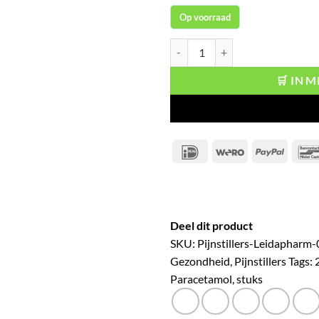
Op voorraad
Leidapharm Paracetamol 500mg 20
🛒 IN 
IDeal
Wero
PayPal
Deel dit product
SKU:
Pijnstillers-Leidapharm
Gezondheid
,
Pijnstillers
Tags:
Paracetamol
,
stuks