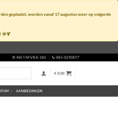
orden geplaatst, worden vanaf
17 augustus
weer op volgorde
! 🌞🍹
MA T/M VR 8-18U
085-0290877
€
0.00
RFUM
AANBIEDINGEN