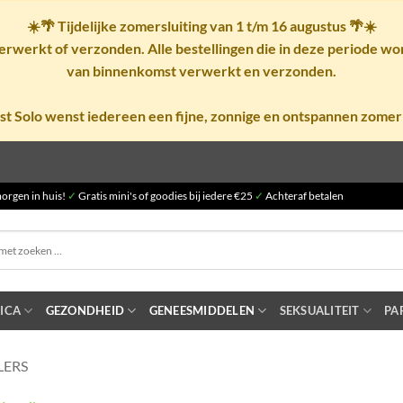
☀️🌴
Tijdelijke zomersluiting van 1 t/m 16 augustus
🌴☀️
rwerkt of verzonden. Alle bestellingen die in deze periode w
van binnenkomst verwerkt en verzonden.
st Solo wenst iedereen een fijne, zonnige en ontspannen zomer
orgen in huis!
✓
Gratis mini's of goodies bij iedere €25
✓
Achteraf betalen
ICA
GEZONDHEID
GENEESMIDDELEN
SEKSUALITEIT
PA
LERS