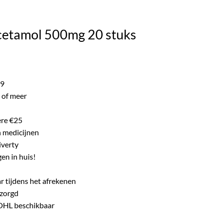
ke product.
cetamol 500mg 20 stuks
99
 of meer
ere €25
n medicijnen
iverty
en in huis!
r tijdens het afrekenen
ezorgd
 DHL beschikbaar