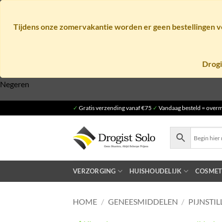
Tijdens onze zomervakantie worden er geen bestellingen ve
Drogi
Negeren
Ga
✓
Gratis verzending vanaf €75
✓
Vandaag besteld = overm
naar
inhoud
VERZORGING
HUISHOUDELIJK
COSMET
HOME
/
GENEESMIDDELEN
/
PIJNSTIL