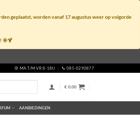
orden geplaatst, worden vanaf
17 augustus
weer op volgorde
! 🌞🍹
MA T/M VR 8-18U
085-0290877
€
0.00
RFUM
AANBIEDINGEN