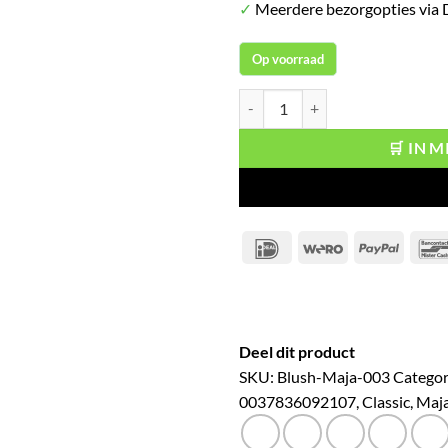
✓
Meerdere bezorgopties via
Op voorraad
Maja Classic Pressed Powder Natu
🛒 IN 
IDeal
Wero
PayPal
Deel dit product
SKU:
Blush-Maja-003
Categor
0037836092107
,
Classic
,
Maj