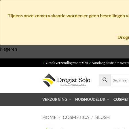
Tijdens onze zomervakantie worden er geen bestellingen ve
Drogi
Negeren
Ga
✓
Gratis verzending vanaf €75
✓
Vandaag besteld = overm
naar
inhoud
VERZORGING
HUISHOUDELIJK
COSMET
HOME
/
COSMETICA
/
BLUSH