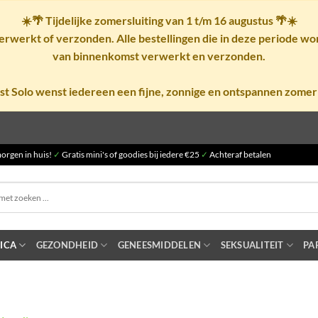
☀️🌴
Tijdelijke zomersluiting van 1 t/m 16 augustus
🌴☀️
rwerkt of verzonden. Alle bestellingen die in deze periode w
van binnenkomst verwerkt en verzonden.
st Solo wenst iedereen een fijne, zonnige en ontspannen zomer
orgen in huis!
✓
Gratis mini's of goodies bij iedere €25
✓
Achteraf betalen
ICA
GEZONDHEID
GENEESMIDDELEN
SEKSUALITEIT
PA