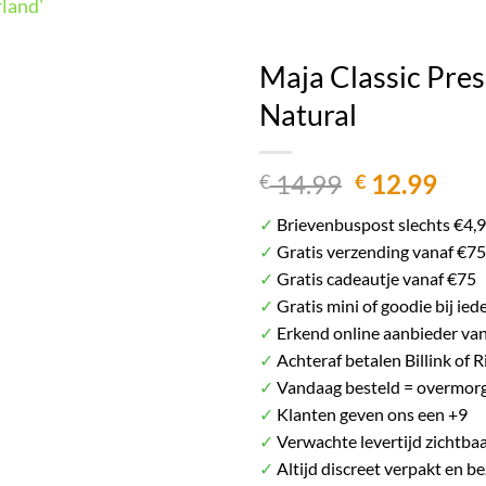
land'
Het plaatje kan afwijken van het daadwerkelij
Maja Classic Pre
Natural
Oorspronke
Hui
14.99
12.99
€
€
prijs
prij
✓
Brievenbuspost slechts €4,
was:
is:
✓
Gratis verzending vanaf €75
€ 14.99.
€ 12
✓
Gratis cadeautje vanaf €75
✓
Gratis mini of goodie bij ied
✓
Erkend online aanbieder va
✓
Achteraf betalen Billink of R
✓
Vandaag besteld = overmorg
✓
Klanten geven ons een +9
✓
Verwachte levertijd zichtbaa
✓
Altijd discreet verpakt en b