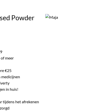
ke product.
ssed Powder
lijke
dige
s
99
 of meer
.99.
ere €25
n medicijnen
iverty
en in huis!
r tijdens het afrekenen
ezorgd