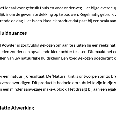
t ideaal voor gebruik thuis en voor onderweg. Het bijgeleverde 
lijk is om de gewenste dekking op te bouwen. Regelmatig gebruik
urende de dag. Het is een klassiek product dat past bij een scala 
 Huidnuances
ed Powder
is zorgvuldig gekozen om aan te sluiten bij een reeks nat
eden zonder een opvallende kleur achter te laten. Dit maakt het ee
ullen van uw natuurlijke huidskleur. Een goed gekozen poedertint k
oor een natuurlijk resultaat. De ‘Natural’ tint is ontworpen om zo b
vereenvoudigen. Dit product is bedoeld om subtiel te zijn in zijn
n een minder aanwezige make-uplook. Het draagt bij aan een egale 
Matte Afwerking