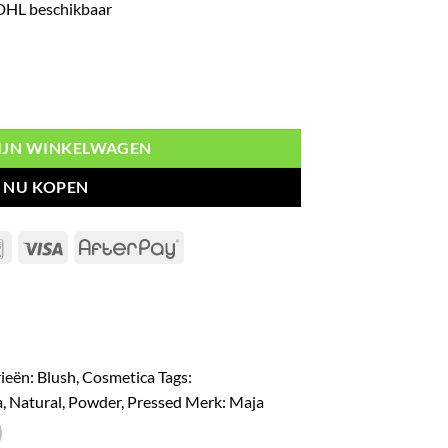
 DHL beschikbaar
ral aantal
MIJN WINKELWAGEN
NU KOPEN
Bancontact
Visa
AfterPay
ieën:
Blush
,
Cosmetica
Tags:
a
,
Natural
,
Powder
,
Pressed
Merk:
Maja