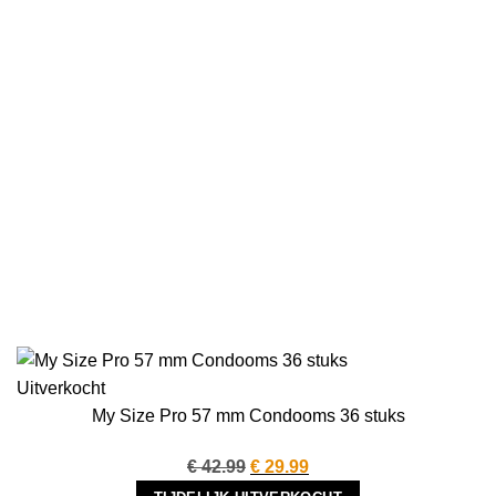
Uitverkocht
My Size Pro 57 mm Condooms 36 stuks
Oorspronkelijke
Huidige
€
42.99
€
29.99
prijs
prijs