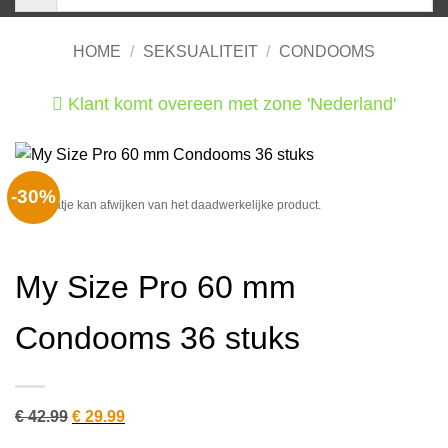
HOME
/
SEKSUALITEIT
/
CONDOOMS
Klant komt overeen met zone 'Nederland'
He
-30%
Het plaatje kan afwijken van het daadwerkelijke product.
My Size Pro 60 mm
Condooms 36 stuks
Oorspronkelijke
Huidige
€
42.99
€
29.99
prijs
prijs