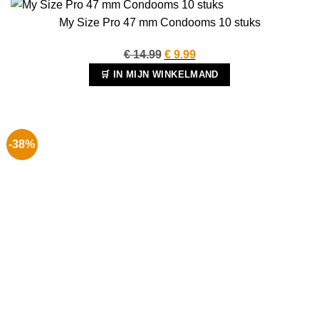
My Size Pro 47 mm Condooms 10 stuks
Oorspronkelijke
Huidige
€
14.99
€
9.99
prijs
prijs
🛒 IN MIJN WINKELMAND
was:
is:
€ 14.99.
€ 9.99.
-38%