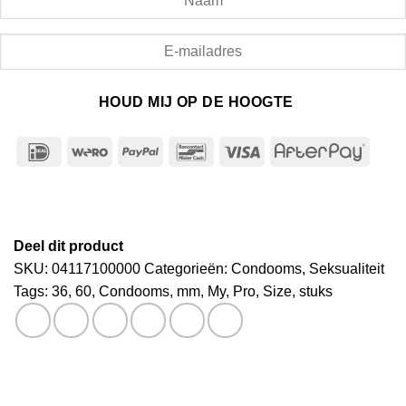
HOUD MIJ OP DE HOOGTE
IDeal
Wero
PayPal
Bancontact
Visa
After
Deel dit product
SKU:
04117100000
Categorieën:
Condooms
,
Seksualiteit
Tags:
36
,
60
,
Condooms
,
mm
,
My
,
Pro
,
Size
,
stuks