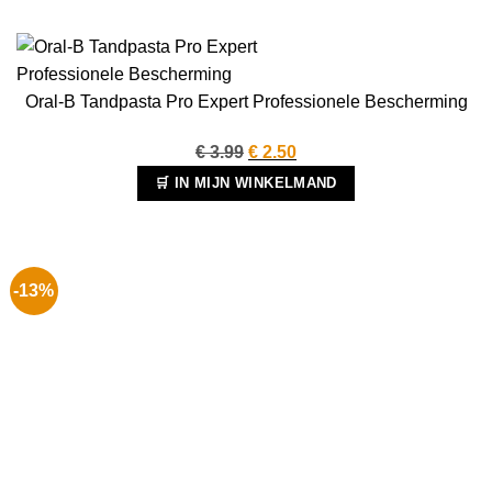
Oral-B Tandpasta Pro Expert Professionele Bescherming
Oorspronkelijke
Huidige
€
3.99
€
2.50
prijs
prijs
🛒 IN MIJN WINKELMAND
was:
is:
€ 3.99.
€ 2.50.
-13%