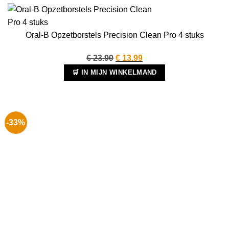
Oral-B Opzetborstels Precision Clean Pro 4 stuks
Oorspronkelijke
Huidige
€
23.99
€
13.99
prijs
prijs
🛒 IN MIJN WINKELMAND
was:
is:
€ 23.99.
€ 13.99.
-33%