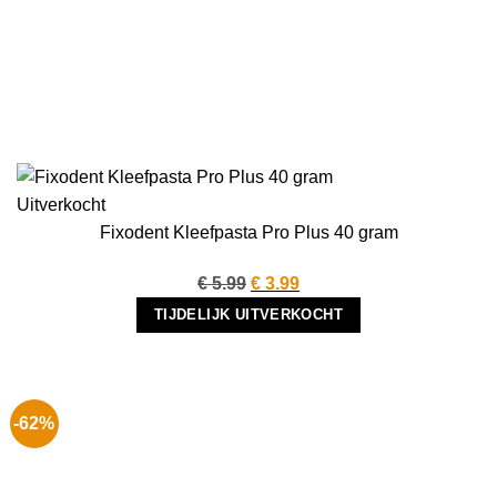
Uitverkocht
Fixodent Kleefpasta Pro Plus 40 gram
Oorspronkelijke
Huidige
€
5.99
€
3.99
prijs
prijs
TIJDELIJK UITVERKOCHT
was:
is:
€ 5.99.
€ 3.99.
-62%