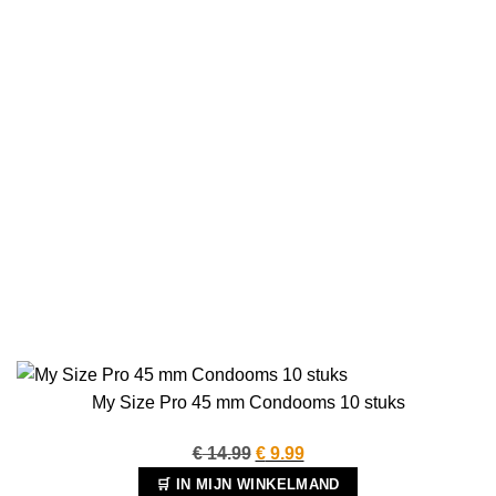
My Size Pro 45 mm Condooms 10 stuks
Oorspronkelijke
Huidige
€
14.99
€
9.99
prijs
prijs
🛒 IN MIJN WINKELMAND