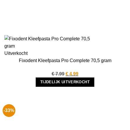
Uitverkocht
Fixodent Kleefpasta Pro Complete 70,5 gram
Oorspronkelijke
Huidige
€
7.99
€
4.99
prijs
prijs
TIJDELIJK UITVERKOCHT
was:
is:
€ 7.99.
€ 4.99.
-33%