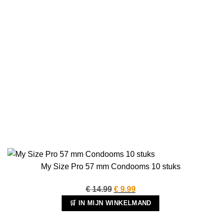
My Size Pro 57 mm Condooms 10 stuks
Oorspronkelijke
Huidige
€
14.99
€
9.99
prijs
prijs
🛒 IN MIJN WINKELMAND
was:
is: