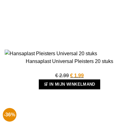
Hansaplast Universal Pleisters 20 stuks
Oorspronkelijke
Huidige
€
2.99
€
1.99
prijs
prijs
🛒 IN MIJN WINKELMAND
was:
is:
€ 2.99.
€ 1.99.
-36%