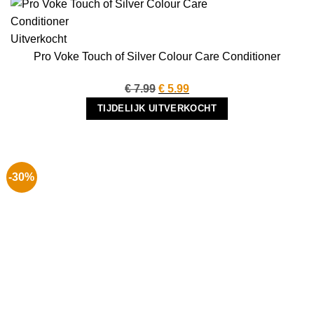
Uitverkocht
Pro Voke Touch of Silver Colour Care Conditioner
Oorspronkelijke
Huidige
€
7.99
€
5.99
prijs
prijs
TIJDELIJK UITVERKOCHT
was:
is:
€ 7.99.
€ 5.99.
-30%