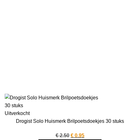
Uitverkocht
Drogist Solo Huismerk Brilpoetsdoekjes 30 stuks
Oorspronkelijke
Huidige
€
2.50
€
0.95