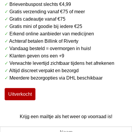
✓
Brievenbuspost slechts €4,99
was:
is:
✓
Gratis verzending vanaf €75 of meer
€ 42.99.
€ 29.99.
✓
Gratis cadeautje vanaf €75
✓
Gratis mini of goodie bij iedere €25
✓
Erkend online aanbieder van medicijnen
✓
Achteraf betalen Billink of Riverty
✓
Vandaag besteld = overmorgen in huis!
✓
Klanten geven ons een +9
✓
Verwachte levertijd zichtbaar tijdens het afrekenen
✓
Altijd discreet verpakt en bezorgd
✓
Meerdere bezorgopties via DHL beschikbaar
Uitverkocht
Krijg een mailtje als het weer op voorraad is!