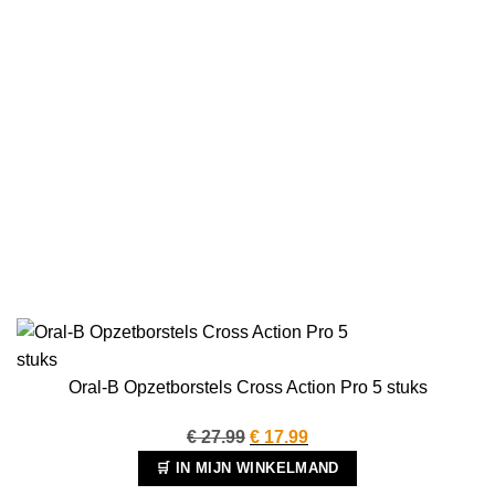
Oral-B Opzetborstels Cross Action Pro 5 stuks
Oorspronkelijke
Huidige
€
27.99
€
17.99
prijs
prijs
🛒 IN MIJN WINKELMAND
was:
is: