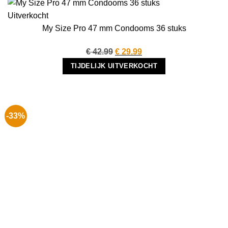
Uitverkocht
My Size Pro 47 mm Condooms 36 stuks
Oorspronkelijke
Huidige
€
42.99
€
29.99
prijs
prijs
TIJDELIJK UITVERKOCHT
was:
is:
€ 42.99.
€ 29.99.
-33%