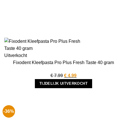
Uitverkocht
Fixodent Kleefpasta Pro Plus Fresh Taste 40 gram
Oorspronkelijke
Huidige
€
7.99
€
4.99
prijs
prijs
TIJDELIJK UITVERKOCHT
was:
is:
€ 7.99.
€ 4.99.
-36%