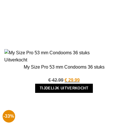
Uitverkocht
My Size Pro 53 mm Condooms 36 stuks
Oorspronkelijke
Huidige
€
42.99
€
29.99
prijs
prijs
TIJDELIJK UITVERKOCHT
was:
is:
€ 42.99.
€ 29.99.
-33%