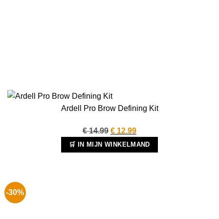
Ardell Pro Brow Defining Kit
Oorspronkelijke
Huidige
€
14.99
€
12.99
prijs
prijs
🛒 IN MIJN WINKELMAND
was:
is:
€ 14.99.
€ 12.99.
-30%