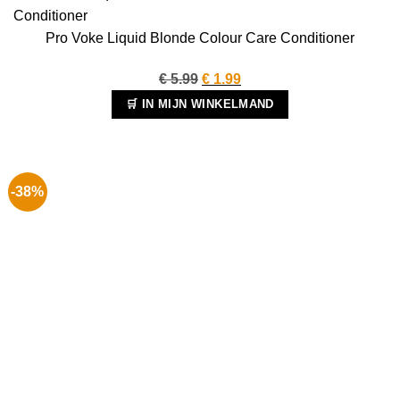
Pro Voke Liquid Blonde Colour Care Conditioner
Oorspronkelijke
Huidige
€
5.99
€
1.99
prijs
prijs
🛒 IN MIJN WINKELMAND
was:
is:
€ 5.99.
€ 1.99.
-38%