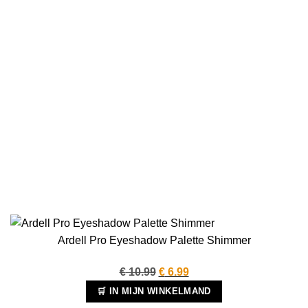
Ardell Pro Eyeshadow Palette Shimmer
Oorspronkelijke
Huidige
€
10.99
€
6.99
prijs
prijs
🛒 IN MIJN WINKELMAND
was:
is: