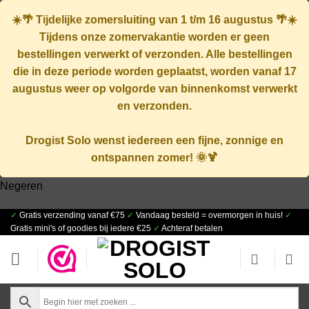
☀️🌴
Tijdelijke zomersluiting van 1 t/m 16 augustus
🌴☀️
Tijdens onze zomervakantie worden er geen
bestellingen verwerkt of verzonden. Alle bestellingen
die in deze periode worden geplaatst, worden vanaf
17
augustus
weer op volgorde van binnenkomst verwerkt
en verzonden.
Drogist Solo wenst iedereen een fijne, zonnige en
ontspannen zomer! 🌞🍹
Negeren
✓
Gratis verzending vanaf €75
✓
Vandaag besteld = overmorgen in huis!
✓
Ga
Gratis mini's of goodies bij iedere €25
✓
Achteraf betalen
naar
inhoud