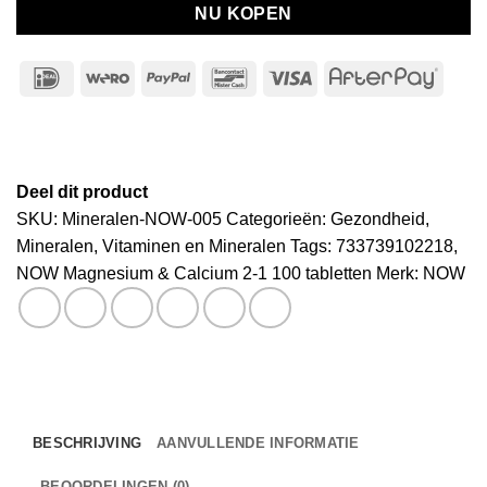
NU KOPEN
IDeal
Wero
PayPal
Bancontact
Visa
After
Deel dit product
SKU:
Mineralen-NOW-005
Categorieën:
Gezondheid
,
Mineralen
,
Vitaminen en Mineralen
Tags:
733739102218
,
NOW Magnesium & Calcium 2-1 100 tabletten
Merk:
NOW
BESCHRIJVING
AANVULLENDE INFORMATIE
BEOORDELINGEN (0)