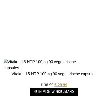
Vitakruid 5-HTP 100mg 90 vegetarische capsules
Oorspronkelijke
Huidige
€
36.99
€
29.99
prijs
prijs
🛒 IN MIJN WINKELMAND
was:
is:
€ 36.99.
€ 29.99.