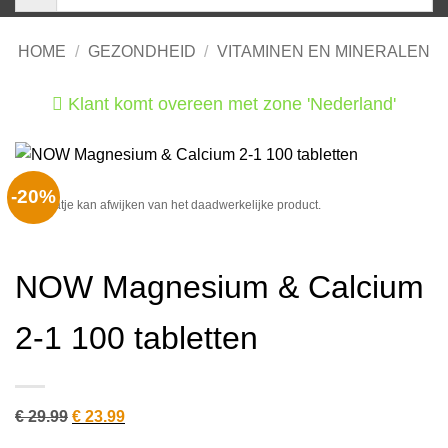
HOME
/
GEZONDHEID
/
VITAMINEN EN MINERALEN
Klant komt overeen met zone 'Nederland'
He
-20%
Het plaatje kan afwijken van het daadwerkelijke product.
NOW Magnesium & Calcium
2-1 100 tabletten
Oorspronkelijke
Huidige
€
29.99
€
23.99
prijs
prijs