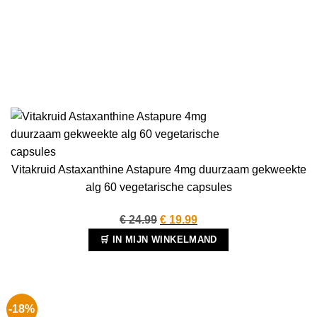
Vitakruid Astaxanthine Astapure 4mg duurzaam gekweekte
alg 60 vegetarische capsules
Oorspronkelijke
Huidige
€
24.99
€
19.99
prijs
prijs
🛒 IN MIJN WINKELMAND
was:
is:
€ 24.99.
€ 19.99.
-18%