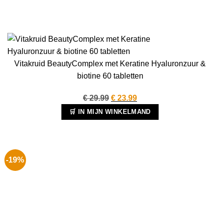
Vitakruid BeautyComplex met Keratine Hyaluronzuur &
biotine 60 tabletten
Oorspronkelijke
Huidige
€
29.99
€
23.99
prijs
prijs
🛒 IN MIJN WINKELMAND
was:
is:
€ 29.99.
€ 23.99.
-19%