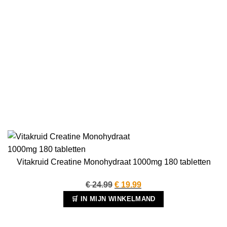
Vitakruid Creatine Monohydraat 1000mg 180 tabletten
Oorspronkelijke
Huidige
€
24.99
€
19.99
prijs
prijs
🛒 IN MIJN WINKELMAND
was:
is:
€ 24.99.
€ 19.99.