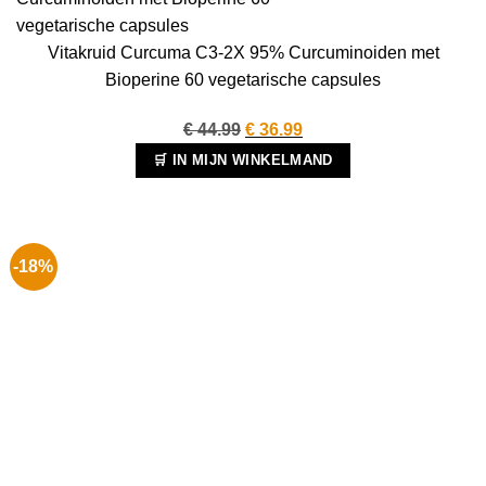
Vitakruid Curcuma C3-2X 95% Curcuminoiden met
Bioperine 60 vegetarische capsules
Oorspronkelijke
Huidige
€
44.99
€
36.99
prijs
prijs
🛒 IN MIJN WINKELMAND
was:
is:
€ 44.99.
€ 36.99.
-18%