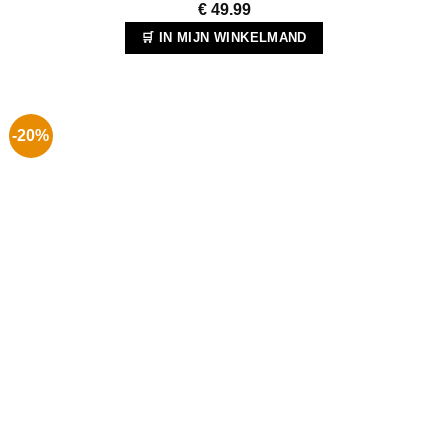
€
49.99
🛒 IN MIJN WINKELMAND
-20%