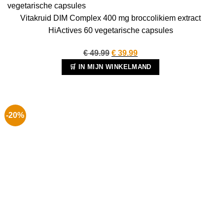
Vitakruid DIM Complex 400 mg broccolikiem extract
HiActives 60 vegetarische capsules
Oorspronkelijke
Huidige
€
49.99
€
39.99
prijs
prijs
🛒 IN MIJN WINKELMAND
was:
is:
€ 49.99.
€ 39.99.
-20%