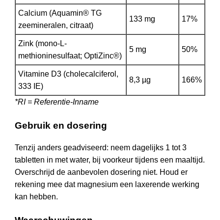
Calcium (Aquamin® TG
133 mg
17%
zeemineralen, citraat)
Zink (mono-L-
5 mg
50%
methioninesulfaat; OptiZinc®)
Vitamine D3 (cholecalciferol,
8,3 µg
166%
333 IE)
*RI = Referentie-Inname
Gebruik en dosering
Tenzij anders geadviseerd: neem dagelijks 1 tot 3
tabletten in met water, bij voorkeur tijdens een maaltijd.
Overschrijd de aanbevolen dosering niet. Houd er
rekening mee dat magnesium een laxerende werking
kan hebben.