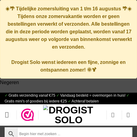
☀️🌴
Tijdelijke zomersluiting van 1 t/m 16 augustus
🌴☀️
Tijdens onze zomervakantie worden er geen
bestellingen verwerkt of verzonden. Alle bestellingen
die in deze periode worden geplaatst, worden vanaf
17
augustus
weer op volgorde van binnenkomst verwerkt
en verzonden.
Drogist Solo wenst iedereen een fijne, zonnige en
ontspannen zomer! 🌞🍹
Negeren
✓
Gratis verzending vanaf €75
✓
Vandaag besteld = overmorgen in huis!
✓
Ga
Gratis mini's of goodies bij iedere €25
✓
Achteraf betalen
naar
inhoud