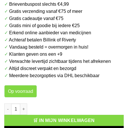
✓
Brievenbuspost slechts €4,99
was:
is:
✓
Gratis verzending vanaf €75 of meer
€ 29.99.
€ 23.99.
✓
Gratis cadeautje vanaf €75
✓
Gratis mini of goodie bij iedere €25
✓
Erkend online aanbieder van medicijnen
✓
Achteraf betalen Billink of Riverty
✓
Vandaag besteld = overmorgen in huis!
✓
Klanten geven ons een +9
✓
Verwachte levertijd zichtbaar tijdens het afrekenen
✓
Altijd discreet verpakt en bezorgd
✓
Meerdere bezorgopties via DHL beschikbaar
Op voorraad
NOW Magnesium & Calcium 2-1 100 tabletten aantal
🛒 IN MIJN WINKELWAGEN