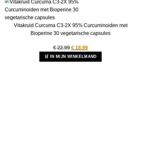
Vitakruid Curcuma C3-2X 95% Curcuminoiden met
Bioperine 30 vegetarische capsules
Oorspronkelijke
Huidige
€
22.99
€
18.99
prijs
prijs
🛒 IN MIJN WINKELMAND
was:
is:
€ 22.99.
€ 18.99.