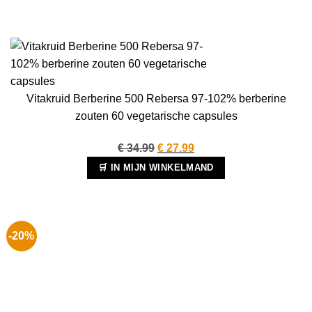
Vitakruid Berberine 500 Rebersa 97-102% berberine
zouten 60 vegetarische capsules
Oorspronkelijke
Huidige
€
34.99
€
27.99
prijs
prijs
🛒 IN MIJN WINKELMAND
was:
is:
€ 34.99.
€ 27.99.
-20%