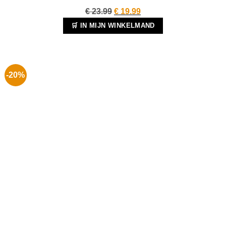
Oorspronkelijke
Huidige
€
23.99
€
19.99
prijs
prijs
🛒 IN MIJN WINKELMAND
was:
is:
€ 23.99.
€ 19.99.
-20%