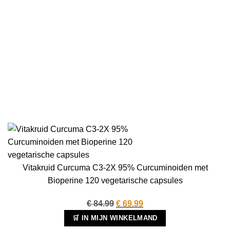
Vitakruid Curcuma C3-2X 95% Curcuminoiden met
Bioperine 120 vegetarische capsules
Oorspronkelijke
Huidige
€
84.99
€
69.99
prijs
prijs
🛒 IN MIJN WINKELMAND
was:
is: