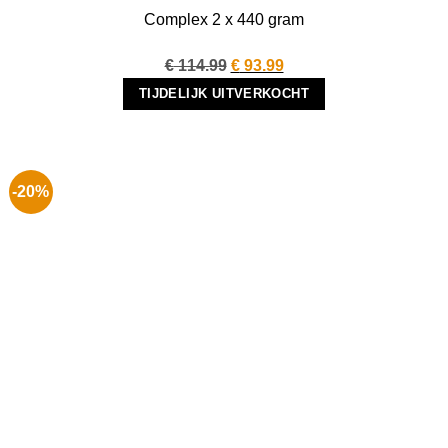
Complex 2 x 440 gram
Oorspronkelijke
Huidige
€
114.99
€
93.99
prijs
prijs
TIJDELIJK UITVERKOCHT
was:
is:
€ 114.99.
€ 93.99.
-20%