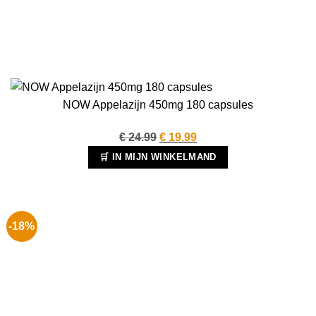
NOW Appelazijn 450mg 180 capsules
Oorspronkelijke
Huidige
€
24.99
€
19.99
prijs
prijs
🛒 IN MIJN WINKELMAND
was:
is:
€ 24.99.
€ 19.99.
-18%