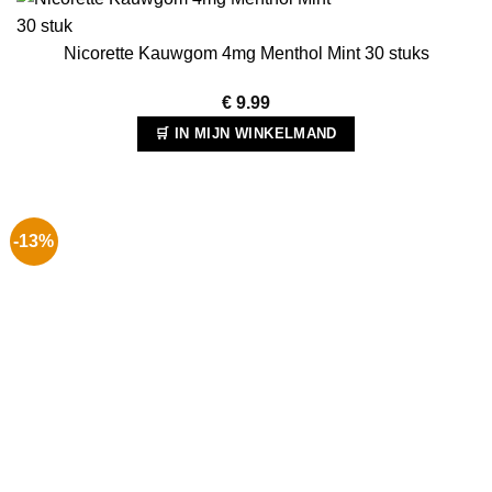
Nicorette Kauwgom 4mg Menthol Mint 30 stuks
€
9.99
🛒 IN MIJN WINKELMAND
-13%