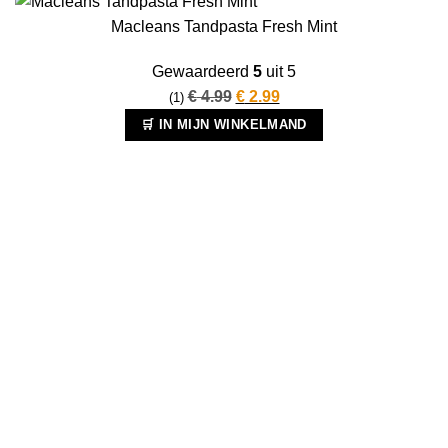
Macleans Tandpasta Fresh Mint
Gewaardeerd
5
uit 5
Oorspronkelijke
Huidige
€
4.99
€
2.99
(1)
prijs
prijs
🛒 IN MIJN WINKELMAND
was:
is:
€ 4.99.
€ 2.99.