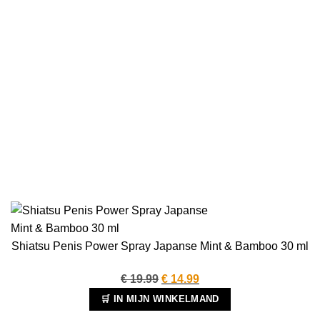
Shiatsu Penis Power Spray Japanse Mint & Bamboo 30 ml
Oorspronkelijke
Huidige
€
19.99
€
14.99
prijs
prijs
🛒 IN MIJN WINKELMAND
was:
is: