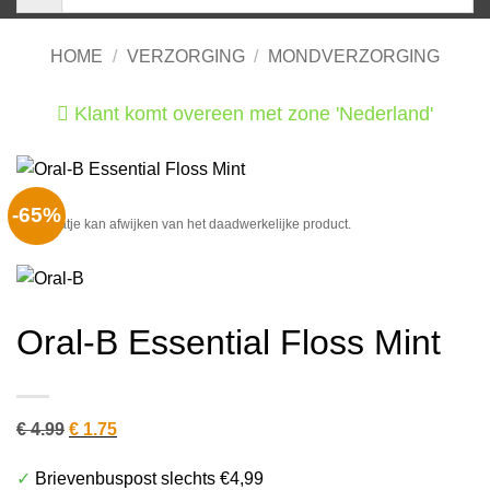
HOME
/
VERZORGING
/
MONDVERZORGING
Klant komt overeen met zone 'Nederland'
He
-65%
Het plaatje kan afwijken van het daadwerkelijke product.
Oral-B Essential Floss Mint
Oorspronkelijke
Huidige
€
4.99
€
1.75
prijs
prijs
✓
Brievenbuspost slechts €4,99
was:
is: