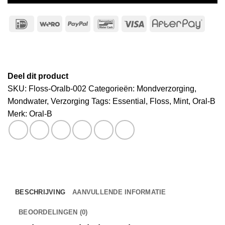
IDeal
Wero
PayPal
Bancontact
Visa
After
Deel dit product
SKU:
Floss-Oralb-002
Categorieën:
Mondverzorging
,
Mondwater
,
Verzorging
Tags:
Essential
,
Floss
,
Mint
,
Oral-B
Merk:
Oral-B
BESCHRIJVING
AANVULLENDE INFORMATIE
BEOORDELINGEN (0)