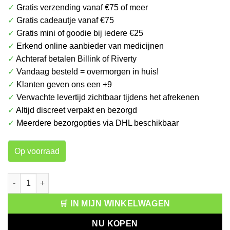
✓
Gratis verzending vanaf €75 of meer
€ 4.99.
€ 1.75.
✓
Gratis cadeautje vanaf €75
✓
Gratis mini of goodie bij iedere €25
✓
Erkend online aanbieder van medicijnen
✓
Achteraf betalen Billink of Riverty
✓
Vandaag besteld = overmorgen in huis!
✓
Klanten geven ons een +9
✓
Verwachte levertijd zichtbaar tijdens het afrekenen
✓
Altijd discreet verpakt en bezorgd
✓
Meerdere bezorgopties via DHL beschikbaar
Op voorraad
Oral-B Essential Floss Mint aantal
🛒 IN MIJN WINKELWAGEN
NU KOPEN