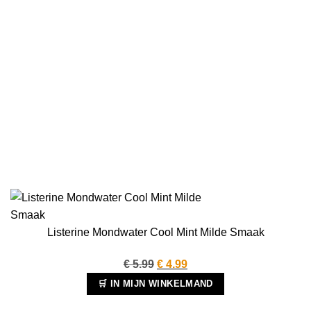
Listerine Mondwater Cool Mint Milde Smaak
Oorspronkelijke
Huidige
€
5.99
€
4.99
prijs
prijs
🛒 IN MIJN WINKELMAND
was:
is: