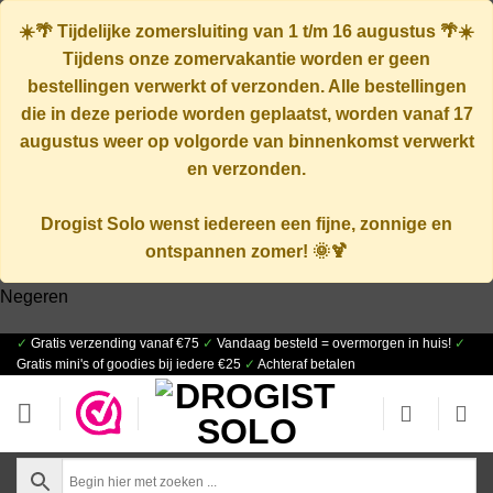
☀️🌴
Tijdelijke zomersluiting van 1 t/m 16 augustus
🌴☀️
Tijdens onze zomervakantie worden er geen
bestellingen verwerkt of verzonden. Alle bestellingen
die in deze periode worden geplaatst, worden vanaf
17
augustus
weer op volgorde van binnenkomst verwerkt
en verzonden.
Drogist Solo wenst iedereen een fijne, zonnige en
ontspannen zomer! 🌞🍹
Negeren
✓
Gratis verzending vanaf €75
✓
Vandaag besteld = overmorgen in huis!
✓
Ga
Gratis mini's of goodies bij iedere €25
✓
Achteraf betalen
naar
inhoud