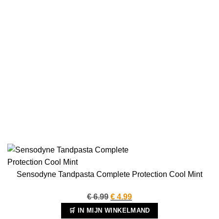
Sensodyne Tandpasta Complete Protection Cool Mint
Oorspronkelijke
Huidige
€
6.99
€
4.99
prijs
prijs
🛒 IN MIJN WINKELMAND