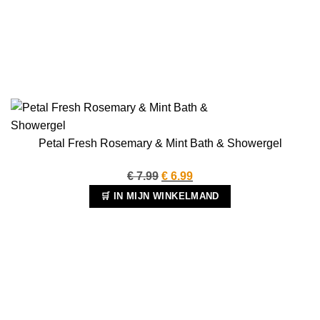
Petal Fresh Rosemary & Mint Bath & Showergel
Oorspronkelijke
Huidige
€
7.99
€
6.99
prijs
prijs
🛒 IN MIJN WINKELMAND
was:
is:
€ 7.99.
€ 6.99.