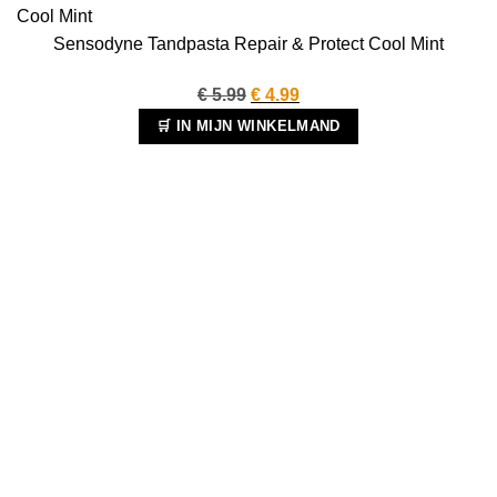
Sensodyne Tandpasta Repair & Protect Cool Mint
Oorspronkelijke
Huidige
€
5.99
€
4.99
prijs
prijs
🛒 IN MIJN WINKELMAND
was:
is:
€ 5.99.
€ 4.99.