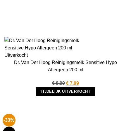
Uitverkocht
Dr. Van Der Hoog Reinigingsmelk Sensitive Hypo
Allergeen 200 ml
Oorspronkelijke
Huidige
€
8.99
€
7.99
prijs
prijs
TIJDELIJK UITVERKOCHT
was:
is:
€ 8.99.
€ 7.99.
-33%