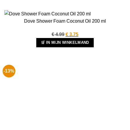
Dove Shower Foam Coconut Oil 200 ml
Oorspronkelijke
Huidige
€
4.99
€
3.75
prijs
prijs
🛒 IN MIJN WINKELMAND
was:
is:
€ 4.99.
€ 3.75.
-13%