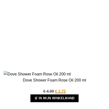
Dove Shower Foam Rose Oil 200 ml
Oorspronkelijke
Huidige
€
4.99
€
3.75
prijs
prijs
🛒 IN MIJN WINKELMAND
was:
is: