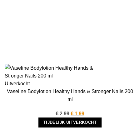
Uitverkocht
Vaseline Bodylotion Healthy Hands & Stronger Nails 200
ml
Oorspronkelijke
Huidige
€
2.99
€
1.99
prijs
prijs
TIJDELIJK UITVERKOCHT
was:
is:
€ 2.99.
€ 1.99.