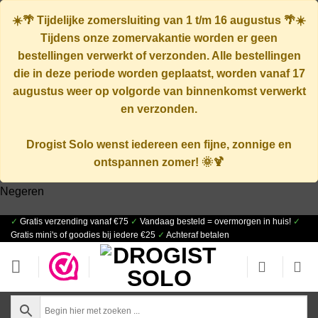
☀️🌴
Tijdelijke zomersluiting van 1 t/m 16 augustus
🌴☀️
Tijdens onze zomervakantie worden er geen
bestellingen verwerkt of verzonden. Alle bestellingen
die in deze periode worden geplaatst, worden vanaf
17
augustus
weer op volgorde van binnenkomst verwerkt
en verzonden.
Drogist Solo wenst iedereen een fijne, zonnige en
ontspannen zomer! 🌞🍹
Negeren
✓
Gratis verzending vanaf €75
✓
Vandaag besteld = overmorgen in huis!
✓
Ga
Gratis mini's of goodies bij iedere €25
✓
Achteraf betalen
naar
inhoud