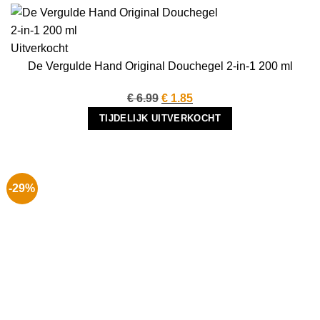
Uitverkocht
De Vergulde Hand Original Douchegel 2-in-1 200 ml
Oorspronkelijke
Huidige
€
6.99
€
1.85
prijs
prijs
TIJDELIJK UITVERKOCHT
was:
is:
€ 6.99.
€ 1.85.
-29%