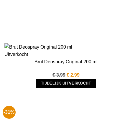
Uitverkocht
Brut Deospray Original 200 ml
Oorspronkelijke
Huidige
€
3.99
€
2.99
prijs
prijs
TIJDELIJK UITVERKOCHT
was:
is:
€ 3.99.
€ 2.99.
-31%