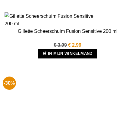
Gillette Scheerschuim Fusion Sensitive 200 ml
Oorspronkelijke
Huidige
€
3.99
€
2.99
prijs
prijs
🛒 IN MIJN WINKELMAND
was:
is:
€ 3.99.
€ 2.99.
-30%