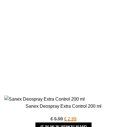
Sanex Deospray Extra Control 200 ml
Oorspronkelijke
Huidige
€
5.99
€
2.99
prijs
prijs
🛒 IN MIJN WINKELMAND