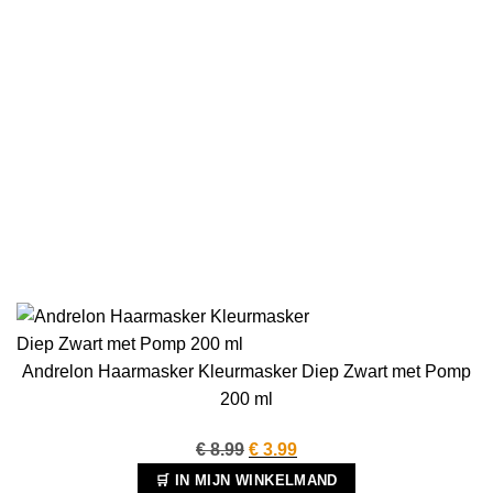
Andrelon Haarmasker Kleurmasker Diep Zwart met Pomp
200 ml
Oorspronkelijke
Huidige
€
8.99
€
3.99
prijs
prijs
🛒 IN MIJN WINKELMAND