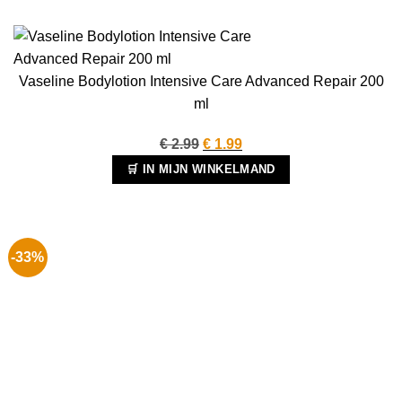
Vaseline Bodylotion Intensive Care Advanced Repair 200
ml
Oorspronkelijke
Huidige
€
2.99
€
1.99
prijs
prijs
🛒 IN MIJN WINKELMAND
was:
is:
€ 2.99.
€ 1.99.
-33%