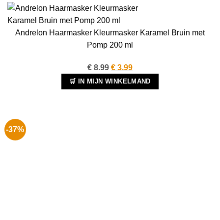
Andrelon Haarmasker Kleurmasker Karamel Bruin met
Pomp 200 ml
Oorspronkelijke
Huidige
€
8.99
€
3.99
prijs
prijs
🛒 IN MIJN WINKELMAND
was:
is:
€ 8.99.
€ 3.99.
-37%