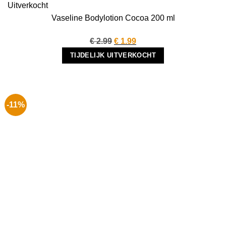
Uitverkocht
Vaseline Bodylotion Cocoa 200 ml
Oorspronkelijke
Huidige
€
2.99
€
1.99
prijs
prijs
TIJDELIJK UITVERKOCHT
was:
is:
€ 2.99.
€ 1.99.
-11%