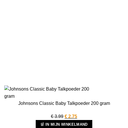
Johnsons Classic Baby Talkpoeder 200 gram
Oorspronkelijke
Huidige
€
3.99
€
2.75
prijs
prijs
🛒 IN MIJN WINKELMAND