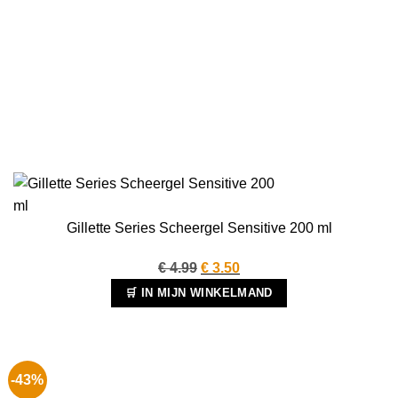
Gillette Series Scheergel Sensitive 200 ml
Oorspronkelijke
Huidige
€
4.99
€
3.50
prijs
prijs
🛒 IN MIJN WINKELMAND
was:
is:
€ 4.99.
€ 3.50.
-43%