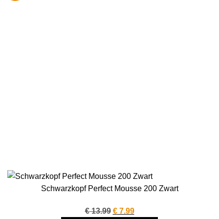
Schwarzkopf Perfect Mousse 200 Zwart
Oorspronkelijke
Huidige
€
13.99
€
7.99