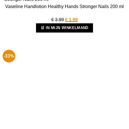
Vaseline Handlotion Healthy Hands Stronger Nails 200 ml
Oorspronkelijke
Huidige
€
3.99
€
1.99
prijs
prijs
🛒 IN MIJN WINKELMAND
was:
is:
€ 3.99.
€ 1.99.
-33%