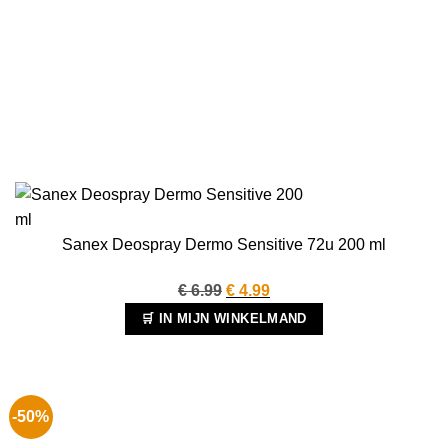
Sanex Deospray Dermo Sensitive 72u 200 ml
Oorspronkelijke
Huidige
€
6.99
€
4.99
prijs
prijs
🛒 IN MIJN WINKELMAND
was:
is:
€ 6.99.
€ 4.99.
-50%