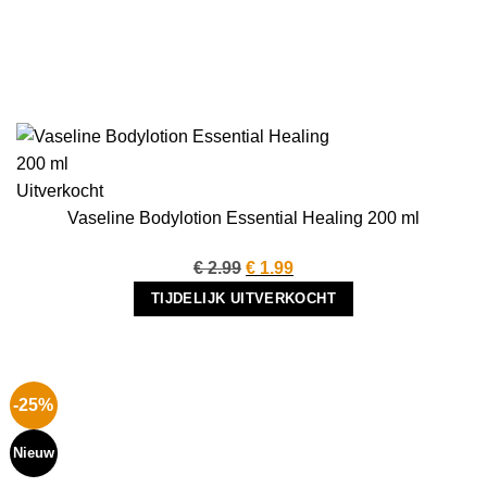
Uitverkocht
Vaseline Bodylotion Essential Healing 200 ml
Oorspronkelijke
Huidige
€
2.99
€
1.99
prijs
prijs
TIJDELIJK UITVERKOCHT
was:
is:
€ 2.99.
€ 1.99.
-25%
Nieuw