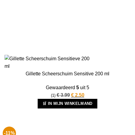
Gillette Scheerschuim Sensitive 200 ml
Gewaardeerd
5
uit 5
Oorspronkelijke
Huidige
€
3.99
€
2.50
(1)
prijs
prijs
🛒 IN MIJN WINKELMAND
was:
is:
€ 3.99.
€ 2.50.
-11%