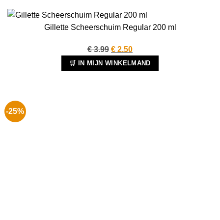
Gillette Scheerschuim Regular 200 ml
Oorspronkelijke
Huidige
€
3.99
€
2.50
prijs
prijs
🛒 IN MIJN WINKELMAND
was:
is:
€ 3.99.
€ 2.50.
-25%