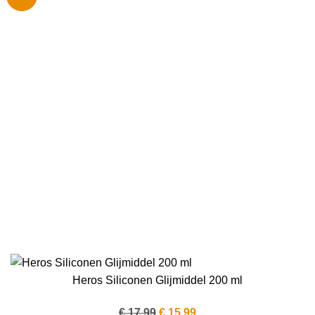
Heros Siliconen Glijmiddel 200 ml
Oorspronkelijke
Huidige
€
17.99
€
15.99