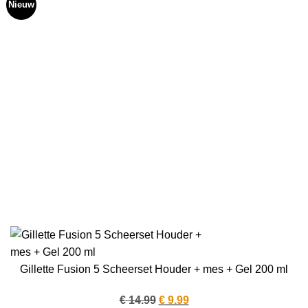
Nieuw
Gillette Fusion 5 Scheerset Houder + mes + Gel 200 ml
Oorspronkelijke
Huidige
€
14.99
€
9.99