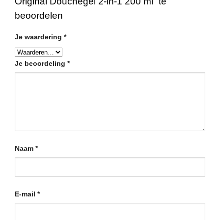
Original Douchegel 2-in-1 200 ml” te
beoordelen
Je waardering
*
Je beoordeling
*
Naam
*
E-mail
*