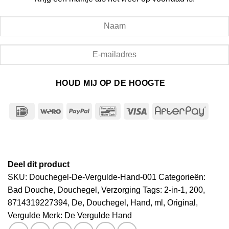
HOUD MIJ OP DE HOOGTE
IDeal
Wero
PayPal
Bancontact
Visa
After
Deel dit product
SKU:
Douchegel-De-Vergulde-Hand-001
Categorieën:
Bad Douche
,
Douchegel
,
Verzorging
Tags:
2-in-1
,
200
,
8714319227394
,
De
,
Douchegel
,
Hand
,
ml
,
Original
,
Vergulde
Merk:
De Vergulde Hand