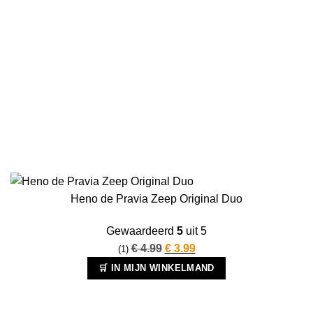
Heno de Pravia Zeep Original Duo
Gewaardeerd
5
uit 5
Oorspronkelijke
Huidige
€
4.99
€
3.99
(1)
prijs
prijs
🛒 IN MIJN WINKELMAND
was:
is:
€ 4.99.
€ 3.99.