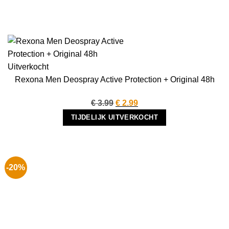
Uitverkocht
Rexona Men Deospray Active Protection + Original 48h
Oorspronkelijke
Huidige
€
3.99
€
2.99
prijs
prijs
TIJDELIJK UITVERKOCHT
was:
is:
€ 3.99.
€ 2.99.
-20%