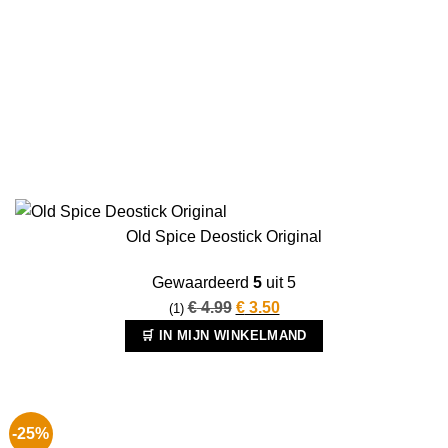
Old Spice Deostick Original
Gewaardeerd
5
uit 5
Oorspronkelijke
Huidige
€
4.99
€
3.50
(1)
prijs
prijs
🛒 IN MIJN WINKELMAND
was:
is:
€ 4.99.
€ 3.50.
-25%