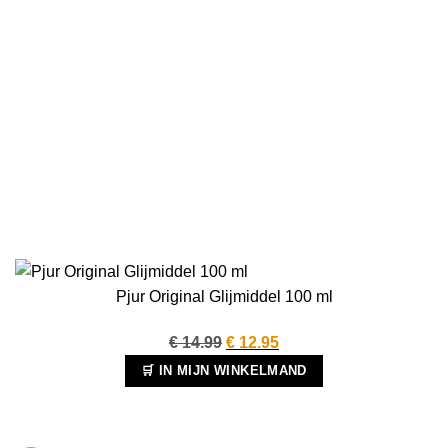
Pjur Original Glijmiddel 100 ml
Oorspronkelijke
Huidige
€
14.99
€
12.95
prijs
prijs
🛒 IN MIJN WINKELMAND
was:
is:
€ 14.99.
€ 12.95.