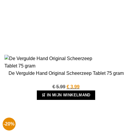
De Vergulde Hand Original Scheerzeep Tablet 75 gram
Oorspronkelijke
Huidige
€
5.99
€
3.99
prijs
prijs
🛒 IN MIJN WINKELMAND
was:
is:
€ 5.99.
€ 3.99.
-20%