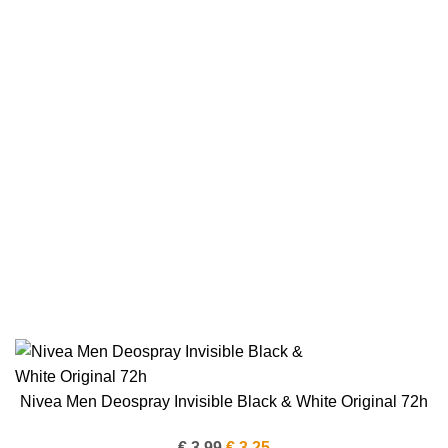
Nivea Men Deospray Invisible Black & White Original 72h
Oorspronkelijke
Huidige
€
3.99
€
3.25