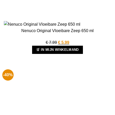
Nenuco Original Vloeibare Zeep 650 ml
Oorspronkelijke
Huidige
€
7.99
€
5.99
prijs
prijs
🛒 IN MIJN WINKELMAND
was:
is:
€ 7.99.
€ 5.99.
-40%