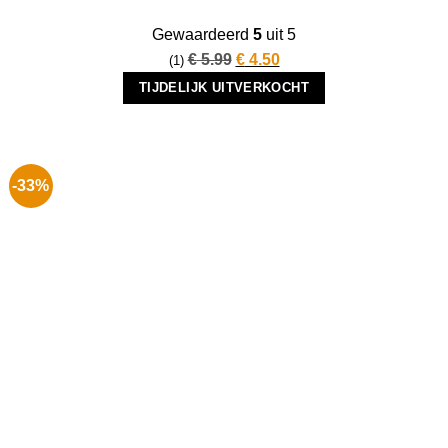
Gewaardeerd
5
uit 5
Oorspronkelijke
Huidige
€
5.99
€
4.50
(1)
prijs
prijs
TIJDELIJK UITVERKOCHT
was:
is:
€ 5.99.
€ 4.50.
-33%