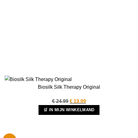
Biosilk Silk Therapy Original
Oorspronkelijke
Huidige
€
24.99
€
19.99
prijs
prijs
🛒 IN MIJN WINKELMAND
was:
is:
€ 24.99.
€ 19.99.