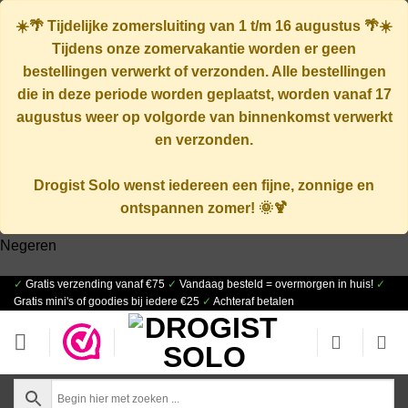
☀️🌴
Tijdelijke zomersluiting van 1 t/m 16 augustus
🌴☀️
Tijdens onze zomervakantie worden er geen
bestellingen verwerkt of verzonden. Alle bestellingen
die in deze periode worden geplaatst, worden vanaf
17
augustus
weer op volgorde van binnenkomst verwerkt
en verzonden.
Drogist Solo wenst iedereen een fijne, zonnige en
ontspannen zomer! 🌞🍹
Negeren
✓
Gratis verzending vanaf €75
✓
Vandaag besteld = overmorgen in huis!
✓
Ga
Gratis mini's of goodies bij iedere €25
✓
Achteraf betalen
naar
inhoud