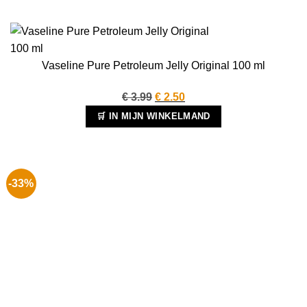
Vaseline Pure Petroleum Jelly Original 100 ml
Oorspronkelijke
Huidige
€
3.99
€
2.50
prijs
prijs
🛒 IN MIJN WINKELMAND
was:
is:
€ 3.99.
€ 2.50.
-33%