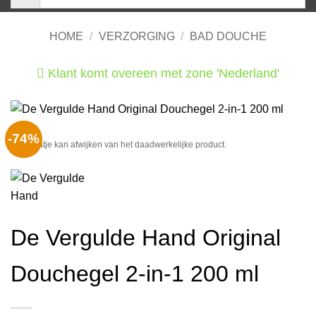
HOME
/
VERZORGING
/
BAD DOUCHE
Klant komt overeen met zone 'Nederland'
He
-74%
Het plaatje kan afwijken van het daadwerkelijke product.
De Vergulde Hand Original
Douchegel 2-in-1 200 ml