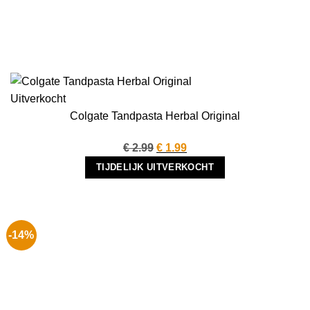
Uitverkocht
Colgate Tandpasta Herbal Original
Oorspronkelijke
Huidige
€
2.99
€
1.99
prijs
prijs
TIJDELIJK UITVERKOCHT
was:
is:
€ 2.99.
€ 1.99.
-14%