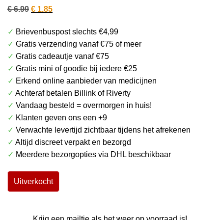
Oorspronkelijke
Huidige
€
6.99
€
1.85
prijs
prijs
✓
Brievenbuspost slechts €4,99
was:
is:
✓
Gratis verzending vanaf €75 of meer
€ 6.99.
€ 1.85.
✓
Gratis cadeautje vanaf €75
✓
Gratis mini of goodie bij iedere €25
✓
Erkend online aanbieder van medicijnen
✓
Achteraf betalen Billink of Riverty
✓
Vandaag besteld = overmorgen in huis!
✓
Klanten geven ons een +9
✓
Verwachte levertijd zichtbaar tijdens het afrekenen
✓
Altijd discreet verpakt en bezorgd
✓
Meerdere bezorgopties via DHL beschikbaar
Uitverkocht
Krijg een mailtje als het weer op voorraad is!