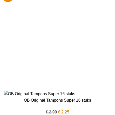
OB Original Tampons Super 16 stuks
Oorspronkelijke
Huidige
€
2.99
€
2.25