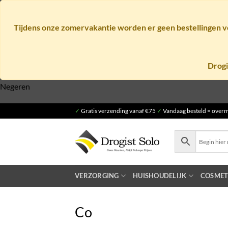
Tijdens onze zomervakantie worden er geen bestellingen ve
Drogi
Negeren
Ga
✓
Gratis verzending vanaf €75
✓
Vandaag besteld = overm
naar
inhoud
VERZORGING
HUISHOUDELIJK
COSMET
Co