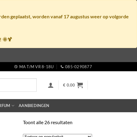
orden geplaatst, worden vanaf
17 augustus
weer op volgorde
! 🌞🍹
MA T/M VR 8-18U
085-0290877
€
0.00
RFUM
AANBIEDINGEN
Gesorteerd
Toont alle 26 resultaten
op