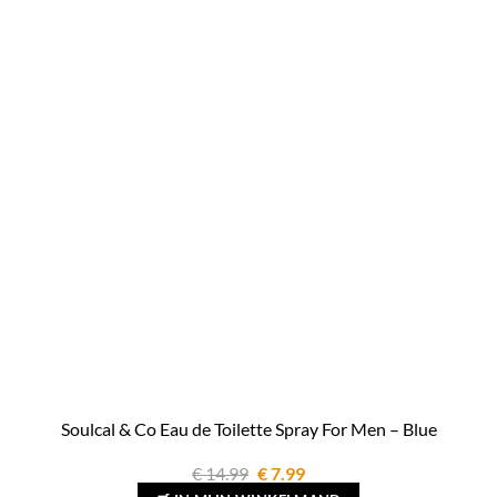
Soulcal & Co Eau de Toilette Spray For Men – Blue
Oorspronkelijke
Huidige
€
14.99
€
7.99
prijs
prijs