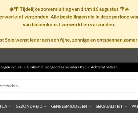
☀️🌴
Tijdelijke zomersluiting van 1 t/m 16 augustus
🌴☀️
rwerkt of verzonden. Alle bestellingen die in deze periode w
van binnenkomst verwerkt en verzonden.
st Solo wenst iedereen een fijne, zonnige en ontspannen zomer
orgen in huis!
✓
Gratis mini's of goodies bij iedere €25
✓
Achteraf betalen
ICA
GEZONDHEID
GENEESMIDDELEN
SEKSUALITEIT
PA