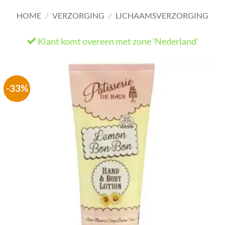
HOME
/
VERZORGING
/
LICHAAMSVERZORGING
Klant komt overeen met zone 'Nederland'
He
-33%