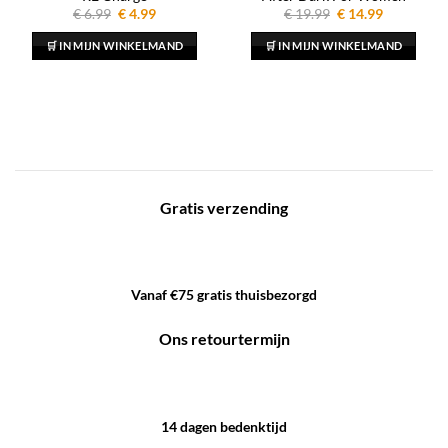
Oorspronkelijke
Huidige
Oorspronkelijke
Huidige
€
6.99
€
4.99
€
19.99
€
14.99
prijs
prijs
prijs
prijs
was:
is:
was:
is:
🛒 IN MIJN WINKELMAND
🛒 IN MIJN WINKELMAND
€ 6.99.
€ 4.99.
€ 19.99.
€ 14.99.
Gratis verzending
Vanaf €75 gratis thuisbezorgd
Ons retourtermijn
14 dagen bedenktijd