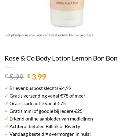
Het plaatje kan afwijken van het daadwerkelijke product.
Rose & Co Body Lotion Lemon Bon Bon
Oorspronkelijke
Huidige
5.99
3.99
€
€
prijs
prijs
✓
Brievenbuspost slechts €4,99
was:
is:
✓
Gratis verzending vanaf €75 of meer
€ 5.99.
€ 3.99.
✓
Gratis cadeautje vanaf €75
✓
Gratis mini of goodie bij iedere €25
✓
Erkend online aanbieder van medicijnen
✓
Achteraf betalen Billink of Riverty
✓
Vandaag besteld = overmorgen in huis!