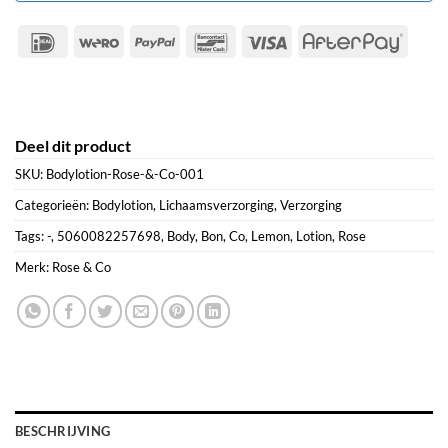
IDeal
Wero
PayPal
Bancontact
Visa
After
Deel dit product
SKU:
Bodylotion-Rose-&-Co-001
Categorieën:
Bodylotion
,
Lichaamsverzorging
,
Verzorging
Tags:
-
,
5060082257698
,
Body
,
Bon
,
Co
,
Lemon
,
Lotion
,
Rose
Merk:
Rose & Co
BESCHRIJVING