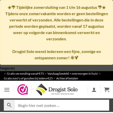
☀️🌴
Tijdelijke zomersluiting van 1 t/m 16 augustus
🌴☀️
Tijdens onze zomervakantie worden er geen bestellingen
verwerkt of verzonden. Alle bestellingen die in deze
periode worden geplaatst, worden vanaf
17 augustus
weer op volgorde van binnenkomst verwerkt en
verzonden.
Drogist Solo wenst iedereen een fijne, zonnige en
ontspannen zomer! 🌞🍹
Ga
Negeren
✓
Gratis verzending vanaf €75
naar
✓
Vandaag besteld = overmorgen in huis!
✓
Gratis mini's of goodies bij iedere €25
✓
Achteraf betalen
inhoud