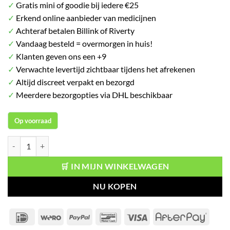
✓
Gratis mini of goodie bij iedere €25
✓
Erkend online aanbieder van medicijnen
✓
Achteraf betalen Billink of Riverty
✓
Vandaag besteld = overmorgen in huis!
✓
Klanten geven ons een +9
✓
Verwachte levertijd zichtbaar tijdens het afrekenen
✓
Altijd discreet verpakt en bezorgd
✓
Meerdere bezorgopties via DHL beschikbaar
Op voorraad
Sanex Deoroller Derma Care Sensitive aantal
🛒 IN MIJN WINKELWAGEN
NU KOPEN
IDeal
Wero
PayPal
Bancontact
Visa
After