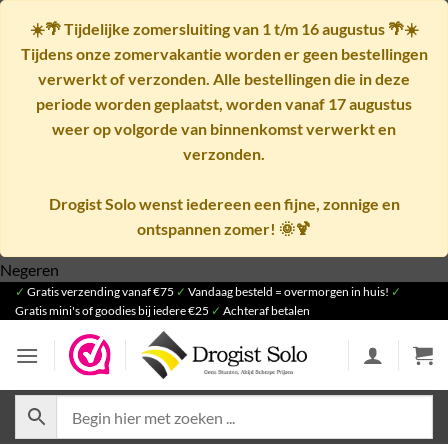
☀️🌴
Tijdelijke zomersluiting van 1 t/m 16 augustus
🌴☀️
Tijdens onze zomervakantie worden er geen bestellingen
verwerkt of verzonden. Alle bestellingen die in deze
periode worden geplaatst, worden vanaf
17 augustus
weer op volgorde van binnenkomst verwerkt en
verzonden.
Drogist Solo wenst iedereen een fijne, zonnige en
ontspannen zomer! 🌞🍹
Ga
Negeren
✓
Gratis verzending vanaf €75
naar
✓
Vandaag besteld = overmorgen in huis!
✓
Gratis mini's of goodies bij iedere €25
✓
Achteraf betalen
inhoud