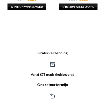
prijs
prijs
prijs
prijs
was:
is:
was:
is:
🛒 IN MIJN WINKELMAND
🛒 IN MIJN WINKELMAND
€ 3.99.
€ 2.50.
€ 3.99.
€ 2.50.
Gratis verzending
Vanaf €75 gratis thuisbezorgd
Ons retourtermijn