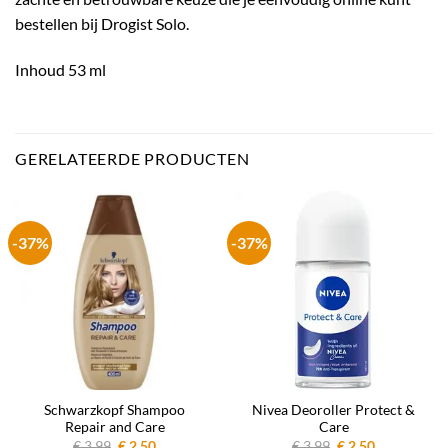
bestellen bij Drogist Solo.
Inhoud 53 ml
GERELATEERDE PRODUCTEN
-37%
-37%
Schwarzkopf Shampoo
Nivea Deoroller Protect &
Repair and Care
Care
Oorspronkelijke
Huidige
Oorspronkelijke
Huidige
€
3.99
€
2.50
€
3.99
€
2.50