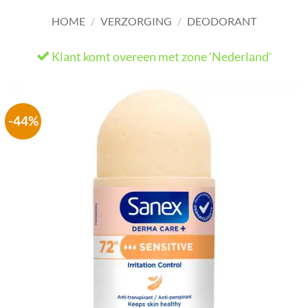
HOME
/
VERZORGING
/
DEODORANT
Klant komt overeen met zone 'Nederland'
He
-44%