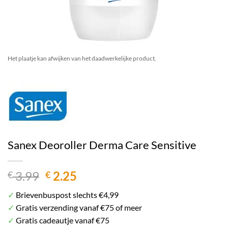
Het plaatje kan afwijken van het daadwerkelijke product.
Sanex Deoroller Derma Care Sensitive
Oorspronkelijke
Huidige
3.99
2.25
€
€
prijs
prijs
✓
Brievenbuspost slechts €4,99
was:
is:
✓
Gratis verzending vanaf €75 of meer
€ 3.99.
€ 2.25.
✓
Gratis cadeautje vanaf €75