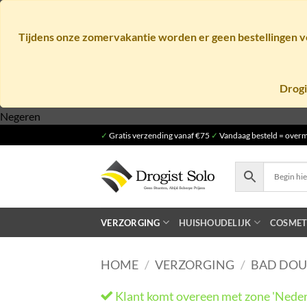
Tijdens onze zomervakantie worden er geen bestellingen ve
Drogi
Ga
Negeren
naar
✓
Gratis verzending vanaf €75
✓
Vandaag besteld = overm
inhoud
VERZORGING
HUISHOUDELIJK
COSMET
HOME
/
VERZORGING
/
BAD DO
Klant komt overeen met zone 'Neder