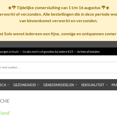
☀️🌴
Tijdelijke zomersluiting van 1 t/m 16 augustus
🌴☀️
rwerkt of verzonden. Alle bestellingen die in deze periode w
van binnenkomst verwerkt en verzonden.
st Solo wenst iedereen een fijne, zonnige en ontspannen zomer
orgen in huis!
✓
Gratis mini's of goodies bij iedere €25
✓
Achteraf betalen
ICA
GEZONDHEID
GENEESMIDDELEN
SEKSUALITEIT
PA
UCHE
land'