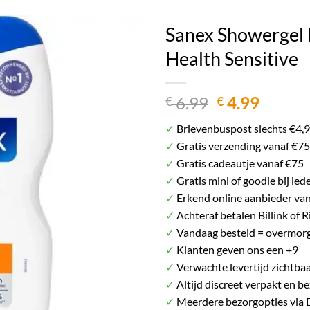
Het plaatje kan afwijken van het daadwerkelij
Sanex Showergel 
Health Sensitive
Oorspronkel
Huidig
6.99
4.99
€
€
prijs
prijs
✓
Brievenbuspost slechts €4,
was:
is:
✓
Gratis verzending vanaf €75
€ 6.99.
€ 4.99.
✓
Gratis cadeautje vanaf €75
✓
Gratis mini of goodie bij ied
✓
Erkend online aanbieder va
✓
Achteraf betalen Billink of R
✓
Vandaag besteld = overmorg
✓
Klanten geven ons een +9
✓
Verwachte levertijd zichtbaa
✓
Altijd discreet verpakt en b
✓
Meerdere bezorgopties via