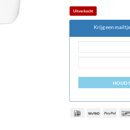
Uitverkocht
Krijg een mailtj
HOUD 
IDeal
Wero
PayPal