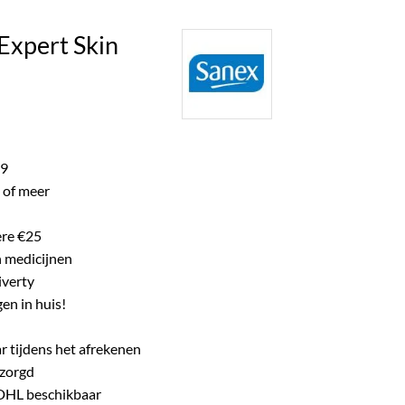
ke product.
Expert Skin
ijke
e
99
 of meer
ere €25
n medicijnen
iverty
en in huis!
r tijdens het afrekenen
ezorgd
 DHL beschikbaar