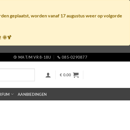
orden geplaatst, worden vanaf
17 augustus
weer op volgorde
! 🌞🍹
MA T/M VR 8-18U
085-0290877
€
0.00
RFUM
AANBIEDINGEN