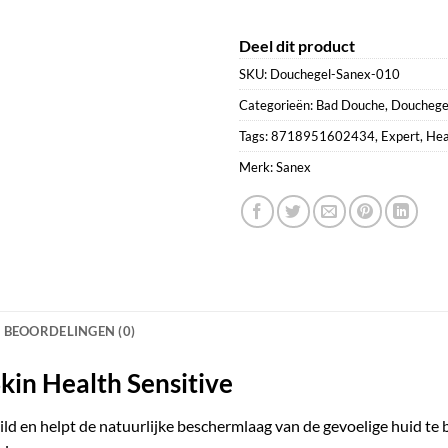
Deel dit product
SKU:
Douchegel-Sanex-010
Categorieën:
Bad Douche
,
Douchege
Tags:
8718951602434
,
Expert
,
Hea
Merk:
Sanex
BEOORDELINGEN (0)
kin Health Sensitive
mild en helpt de natuurlijke beschermlaag van de gevoelige huid t