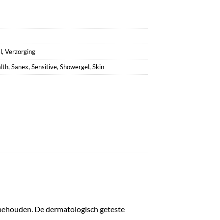
l
,
Verzorging
lth
,
Sanex
,
Sensitive
,
Showergel
,
Skin
e behouden. De dermatologisch geteste