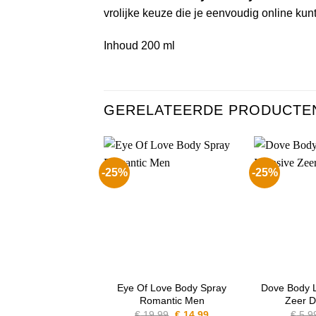
vrolijke keuze die je eenvoudig online kunt
Inhoud 200 ml
GERELATEERDE PRODUCTE
-25%
-25%
Eye Of Love Body Spray
Dove Body L
Romantic Men
Zeer D
Oorspronkelijke
Huidige
€
19.99
€
14.99
€
5.9