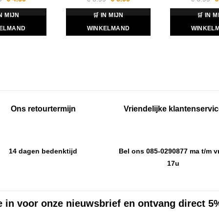
prijs
prijs
prijs
prijs
p
was:
is:
was:
is:
w
IN MIJN
🛒 IN MIJN
🛒 IN M
€ 5.99.
€ 4.50.
€ 6.99.
€ 5.99.
€
ELMAND
WINKELMAND
WINKEL
Ons retourtermijn
Vriendelijke klantenservi
14 dagen bedenktijd
Bel ons 085-0290877 ma t/m vr
17u
je in voor onze nieuwsbrief en ontvang direct 5