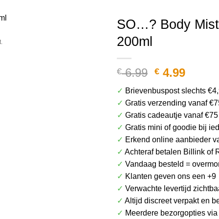
Het plaatje kan afwijken van het daadwerkel
SO…? Body Mist
200ml
.
Oorspronke
Huidi
6.99
4.99
€
€
prijs
prijs
✓
Brievenbuspost slechts €4
was:
is:
✓
Gratis verzending vanaf €7
€ 6.99.
€ 4.99
✓
Gratis cadeautje vanaf €75
✓
Gratis mini of goodie bij i
✓
Erkend online aanbieder v
✓
Achteraf betalen Billink of 
✓
Vandaag besteld = overmor
✓
Klanten geven ons een +9
✓
Verwachte levertijd zichtba
✓
Altijd discreet verpakt en 
✓
Meerdere bezorgopties vi