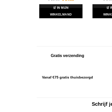
prijs
prijs
was:
is:
🛒 IN MIJN
🛒 
€ 19.99.
€ 14.99.
WINKELMAND
WINK
Gratis verzending
Vanaf €75 gratis thuisbezorgd
Schrijf 