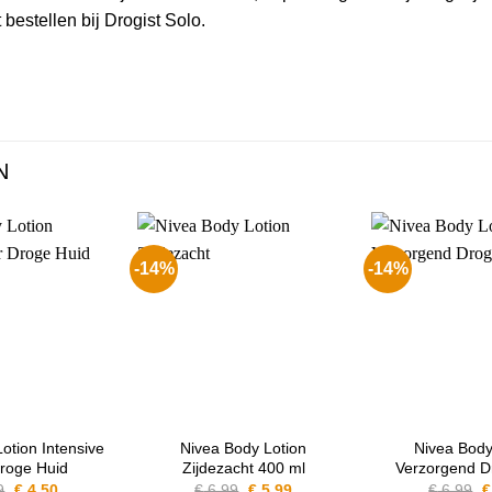
 bestellen bij Drogist Solo.
N
-14%
-14%
otion Intensive
Nivea Body Lotion
Nivea Body
roge Huid
Zijdezacht 400 ml
Verzorgend D
Oorspronkelijke
Huidige
Oorspronkelijke
Huidige
O
9
€
4.50
€
6.99
€
5.99
€
6.99
€