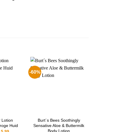
-60%
-29%
 Lotion
Burt´s Bees Soothingly
Superdry Body &
roge Huid
Sensative Aloe & Buttermilk
Wash RE Cha
Body Lotion
orspronkelijke
Huidige
Oors
5.99
€
6.99
€
4.