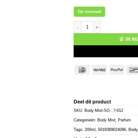
Op voorraad
SO...? Body Mist Seychelles S
🛒 IN 
IDeal
Wero
PayPa
Deel dit product
SKU:
Body-Mist-SO...?-012
Categorieën:
Body Mist
,
Parfum
Tags:
200ml
,
5018389024086
,
Body