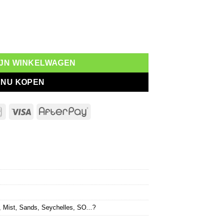
ands 200ml aantal
MIJN WINKELWAGEN
NU KOPEN
l
Bancontact
Visa
AfterPay
,
Mist
,
Sands
,
Seychelles
,
SO...?