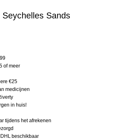
ijke product.
 Seychelles Sands
lijke
ge
,99
5 of meer
.
edere €25
an medicijnen
Riverty
gen in huis!
ar tijdens het afrekenen
bezorgd
a DHL beschikbaar