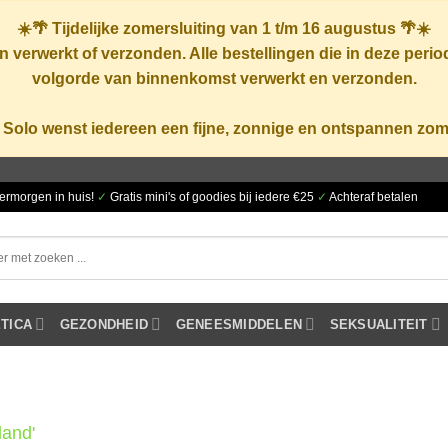
☀️🌴
Tijdelijke zomersluiting van 1 t/m 16 augustus
🌴☀️
 verwerkt of verzonden. Alle bestellingen die in deze peri
volgorde van binnenkomst verwerkt en verzonden.
 Solo wenst iedereen een fijne, zonnige en ontspannen zom
ermorgen in huis!
✓
Gratis mini's of goodies bij iedere €25
✓
Achteraf betalen
TICA
GEZONDHEID
GENEESMIDDELEN
SEKSUALITEIT
land'