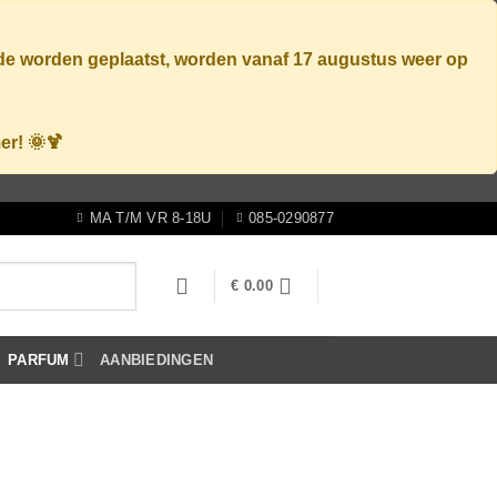
ode worden geplaatst, worden vanaf
17 augustus
weer op
er! 🌞🍹
MA T/M VR 8-18U
085-0290877
€
0.00
PARFUM
AANBIEDINGEN