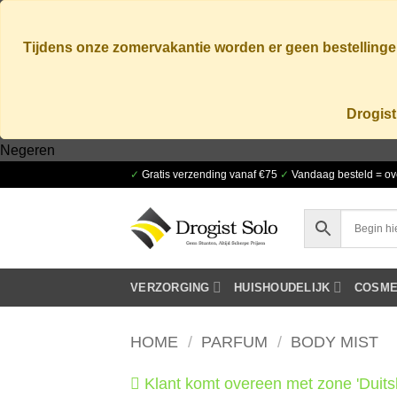
Tijdens onze zomervakantie worden er geen bestellingen
Drogist
Ga
Negeren
naar
✓
Gratis verzending vanaf €75
✓
Vandaag besteld = ov
inhoud
VERZORGING
HUISHOUDELIJK
COSME
HOME
/
PARFUM
/
BODY MIST
Klant komt overeen met zone 'Duits