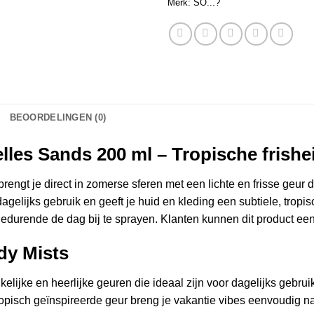
Merk:
SO...?
BEOORDELINGEN (0)
es Sands 200 ml – Tropische frishei
brengt je direct in zomerse sferen met een lichte en frisse geur
gelijks gebruik en geeft je huid en kleding een subtiele, tropis
 gedurende de dag bij te sprayen. Klanten kunnen dit product ee
dy Mists
lijke en heerlijke geuren die ideaal zijn voor dagelijks gebru
opisch geïnspireerde geur breng je vakantie vibes eenvoudig naa