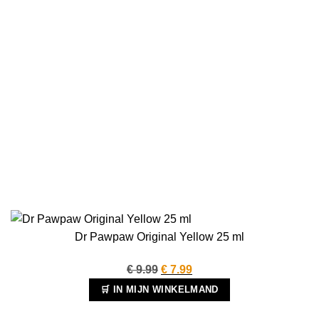
Dr Pawpaw Original Yellow 25 ml
Oorspronkelijke
Huidige
€
9.99
€
7.99
prijs
prijs
🛒 IN MIJN WINKELMAND
was:
is: