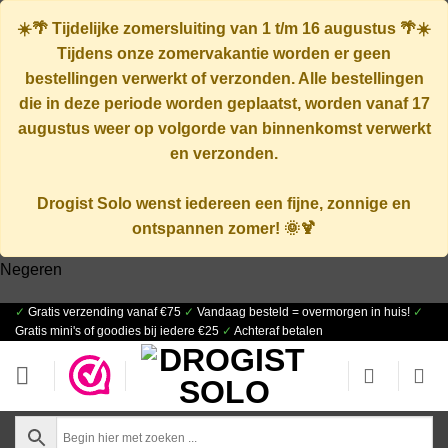
☀️🌴
Tijdelijke zomersluiting van 1 t/m 16 augustus
🌴☀️
Tijdens onze zomervakantie worden er geen
bestellingen verwerkt of verzonden. Alle bestellingen
die in deze periode worden geplaatst, worden vanaf
17
augustus
weer op volgorde van binnenkomst verwerkt
en verzonden.
Drogist Solo wenst iedereen een fijne, zonnige en
ontspannen zomer! 🌞🍹
Negeren
✓
Gratis verzending vanaf €75
✓
Vandaag besteld = overmorgen in huis!
✓
Ga
Gratis mini's of goodies bij iedere €25
✓
Achteraf betalen
naar
inhoud