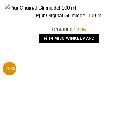
Pjur Original Glijmiddel 100 ml
Oorspronkelijke
Huidige
€
14.99
€
12.95
prijs
prijs
🛒 IN MIJN WINKELMAND
was:
is:
€ 14.99.
€ 12.95.
-25%