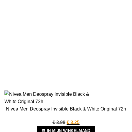
Nivea Men Deospray Invisible Black & White Original 72h
Oorspronkelijke
Huidige
€
3.99
€
3.25
prijs
prijs
🛒 IN MIJN WINKELMAND