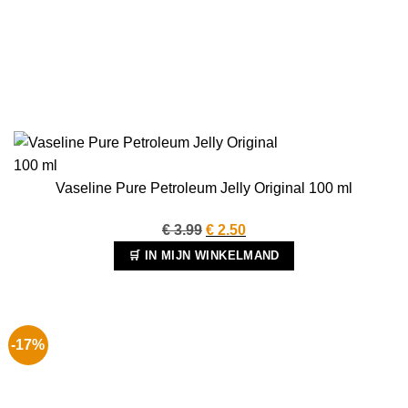
Vaseline Pure Petroleum Jelly Original 100 ml
Oorspronkelijke
Huidige
€
3.99
€
2.50
prijs
prijs
🛒 IN MIJN WINKELMAND
was:
is:
€ 3.99.
€ 2.50.
-17%