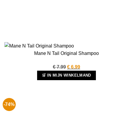
Mane N Tail Original Shampoo
Oorspronkelijke
Huidige
€
7.99
€
6.99
prijs
prijs
🛒 IN MIJN WINKELMAND
was:
is:
€ 7.99.
€ 6.99.
-74%