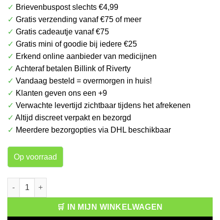
✓
Brievenbuspost slechts €4,99
was:
is:
✓
Gratis verzending vanaf €75 of meer
€ 4.99.
€ 2.99.
✓
Gratis cadeautje vanaf €75
✓
Gratis mini of goodie bij iedere €25
✓
Erkend online aanbieder van medicijnen
✓
Achteraf betalen Billink of Riverty
✓
Vandaag besteld = overmorgen in huis!
✓
Klanten geven ons een +9
✓
Verwachte levertijd zichtbaar tijdens het afrekenen
✓
Altijd discreet verpakt en bezorgd
✓
Meerdere bezorgopties via DHL beschikbaar
Op voorraad
Sunlight Soap Original 2 x 150 gram aantal
🛒 IN MIJN WINKELWAGEN