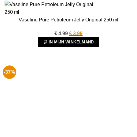
Vaseline Pure Petroleum Jelly Original 250 ml
Oorspronkelijke
Huidige
€
4.99
€
3.99
prijs
prijs
🛒 IN MIJN WINKELMAND
was:
is:
€ 4.99.
€ 3.99.
-37%