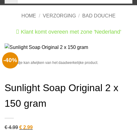
HOME
/
VERZORGING
/
BAD DOUCHE
Klant komt overeen met zone 'Nederland'
He
-40%
Het plaatje kan afwijken van het daadwerkelijke product.
Sunlight Soap Original 2 x
150 gram
Oorspronkelijke
Huidige
€
4.99
€
2.99
prijs
prijs