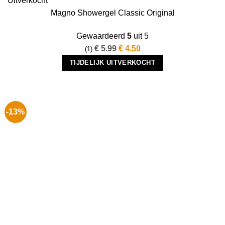
Uitverkocht
Magno Showergel Classic Original
Gewaardeerd
5
uit 5
Oorspronkelijke
Huidige
€
5.99
€
4.50
(1)
prijs
prijs
TIJDELIJK UITVERKOCHT
was:
is:
€ 5.99.
€ 4.50.
-13%