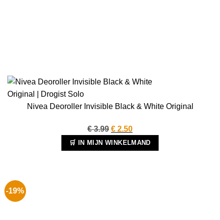
Nivea Deoroller Invisible Black & White Original
Oorspronkelijke
Huidige
€
3.99
€
2.50
prijs
prijs
🛒 IN MIJN WINKELMAND
was:
is:
€ 3.99.
€ 2.50.
-19%