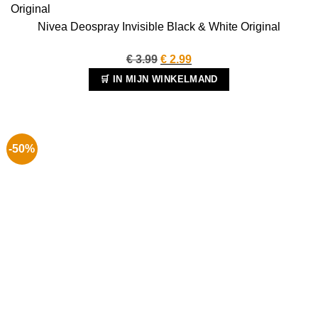
Nivea Deospray Invisible Black & White Original
Oorspronkelijke
Huidige
€
3.99
€
2.99
prijs
prijs
🛒 IN MIJN WINKELMAND
was:
is:
€ 3.99.
€ 2.99.
-50%