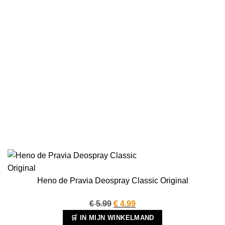
Heno de Pravia Deospray Classic Original
Oorspronkelijke
Huidige
€
5.99
€
4.99
prijs
prijs
🛒 IN MIJN WINKELMAND