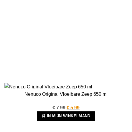
Nenuco Original Vloeibare Zeep 650 ml
Oorspronkelijke
Huidige
€
7.99
€
5.99
prijs
prijs
🛒 IN MIJN WINKELMAND
was:
is:
€ 7.99.
€ 5.99.