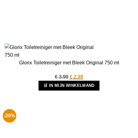
Glorix Toiletreiniger met Bleek Original 750 ml
Oorspronkelijke
Huidige
€
3.99
€
2.99
prijs
prijs
🛒 IN MIJN WINKELMAND
was:
is:
€ 3.99.
€ 2.99.
-20%