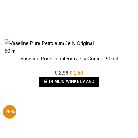
Vaseline Pure Petroleum Jelly Original 50 ml
Oorspronkelijke
Huidige
€
2.99
€
1.50
prijs
prijs
🛒 IN MIJN WINKELMAND
was:
is:
€ 2.99.
€ 1.50.
-25%