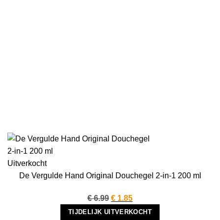
Uitverkocht
De Vergulde Hand Original Douchegel 2-in-1 200 ml
Oorspronkelijke
Huidige
€
6.99
€
1.85
prijs
prijs
TIJDELIJK UITVERKOCHT