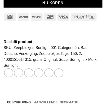
NU KOPEN
IDeal
Wero
PayPal
Bancontact
Visa
After
Deel dit product
SKU:
Zeepblokjes-Sunlight-001
Categorieën:
Bad
Douche
,
Verzorging
,
Zeepblokjes
Tags:
150
,
2
,
4000125014315
,
gram
,
Original
,
Soap
,
Sunlight
,
x
Merk:
Sunlight
BESCHRIJVING
AANVULLENDE INFORMATIE