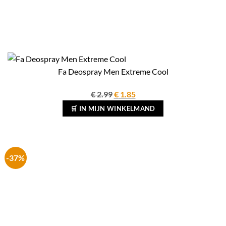
Fa Deospray Men Extreme Cool
Oorspronkelijke
Huidige
€
2.99
€
1.85
prijs
prijs
🛒 IN MIJN WINKELMAND
was:
is:
€ 2.99.
€ 1.85.
-37%