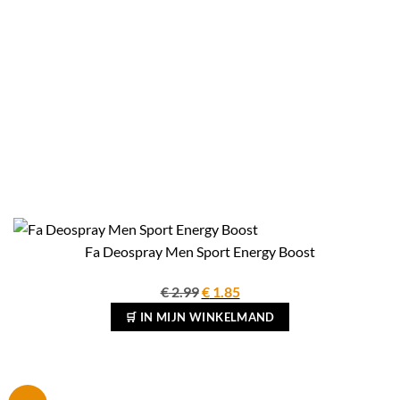
Fa Deospray Men Sport Energy Boost
Oorspronkelijke
Huidige
€
2.99
€
1.85
prijs
prijs
🛒 IN MIJN WINKELMAND
was:
is:
€ 2.99.
€ 1.85.