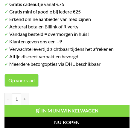
✓
Gratis cadeautje vanaf €75
✓
Gratis mini of goodie bij iedere €25
✓
Erkend online aanbieder van medicijnen
✓
Achteraf betalen Billink of Riverty
✓
Vandaag besteld = overmorgen in huis!
✓
Klanten geven ons een +9
✓
Verwachte levertijd zichtbaar tijdens het afrekenen
✓
Altijd discreet verpakt en bezorgd
✓
Meerdere bezorgopties via DHL beschikbaar
Op voorraad
Superdry Deospray RE Start aantal
🛒 IN MIJN WINKELWAGEN
NU KOPEN