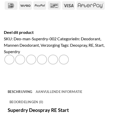
IDeal
Wero
PayPal
Bancontact
Visa
After
Deel dit product
SKU:
Deo-man-Superdry-002
Categorieën:
Deodorant
,
Mannen Deodorant
,
Verzorging
Tags:
Deospray
,
RE
,
Start
,
Superdry
BESCHRIJVING
AANVULLENDE INFORMATIE
BEOORDELINGEN (0)
Superdry Deospray RE Start