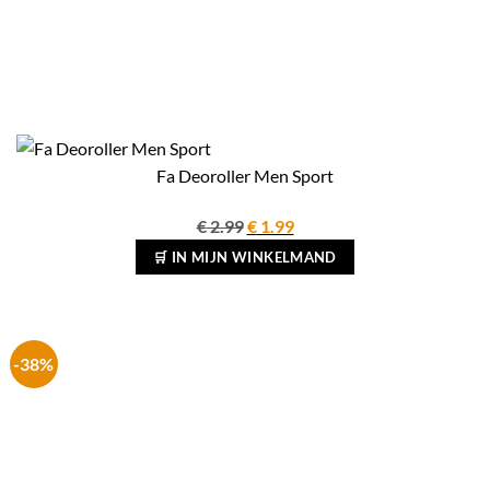
Fa Deoroller Men Sport
Oorspronkelijke
Huidige
€
2.99
€
1.99
prijs
prijs
🛒 IN MIJN WINKELMAND
was:
is:
€ 2.99.
€ 1.99.
-38%