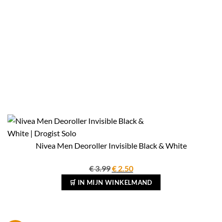
Nivea Men Deoroller Invisible Black & White
Oorspronkelijke
Huidige
€
3.99
€
2.50
prijs
prijs
🛒 IN MIJN WINKELMAND
was:
is:
€ 3.99.
€ 2.50.