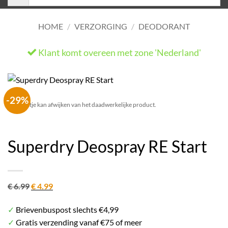
HOME
/
VERZORGING
/
DEODORANT
Klant komt overeen met zone 'Nederland'
He
-29%
Het plaatje kan afwijken van het daadwerkelijke product.
Superdry Deospray RE Start
Oorspronkelijke
Huidige
€
6.99
€
4.99
prijs
prijs
✓
Brievenbuspost slechts €4,99
was:
is:
✓
Gratis verzending vanaf €75 of meer
€ 6.99.
€ 4.99.