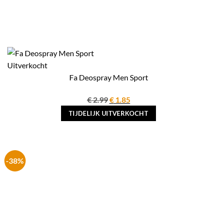
Uitverkocht
Fa Deospray Men Sport
Oorspronkelijke
Huidige
€
2.99
€
1.85
prijs
prijs
TIJDELIJK UITVERKOCHT
was:
is:
€ 2.99.
€ 1.85.
-38%