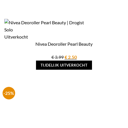
Uitverkocht
Nivea Deoroller Pearl Beauty
Oorspronkelijke
Huidige
€
3.99
€
2.50
prijs
prijs
TIJDELIJK UITVERKOCHT
was:
is:
€ 3.99.
€ 2.50.
-25%