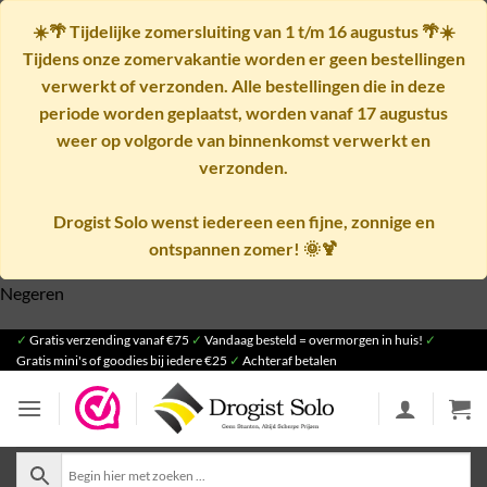
☀️🌴
Tijdelijke zomersluiting van 1 t/m 16 augustus
🌴☀️
Tijdens onze zomervakantie worden er geen bestellingen
verwerkt of verzonden. Alle bestellingen die in deze
periode worden geplaatst, worden vanaf
17 augustus
weer op volgorde van binnenkomst verwerkt en
verzonden.
Drogist Solo wenst iedereen een fijne, zonnige en
ontspannen zomer! 🌞🍹
Negeren
Ga
✓
Gratis verzending vanaf €75
✓
Vandaag besteld = overmorgen in huis!
✓
Gratis mini's of goodies bij iedere €25
✓
Achteraf betalen
naar
inhoud