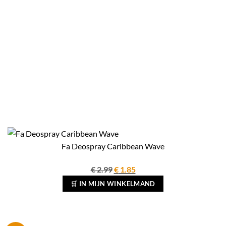
Fa Deospray Caribbean Wave
Oorspronkelijke
Huidige
€
2.99
€
1.85
prijs
prijs
🛒 IN MIJN WINKELMAND
was:
is:
€ 2.99.
€ 1.85.