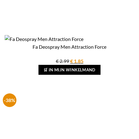
Fa Deospray Men Attraction Force
Oorspronkelijke
Huidige
€
2.99
€
1.85
prijs
prijs
🛒 IN MIJN WINKELMAND
was:
is:
€ 2.99.
€ 1.85.
-38%