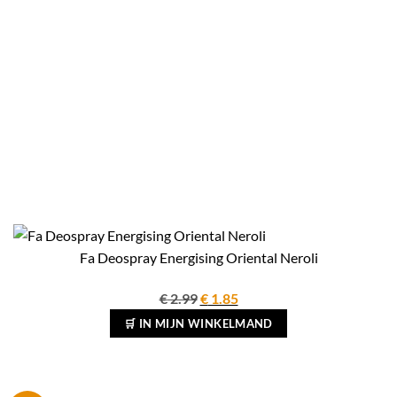
Fa Deospray Energising Oriental Neroli
Oorspronkelijke
Huidige
€
2.99
€
1.85
prijs
prijs
🛒 IN MIJN WINKELMAND
was:
is:
€ 2.99.
€ 1.85.