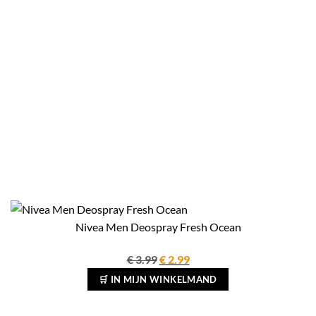
Nivea Men Deospray Fresh Ocean
Oorspronkelijke
Huidige
€
3.99
€
2.99
prijs
prijs
🛒 IN MIJN WINKELMAND
was:
is:
€ 3.99.
€ 2.99.