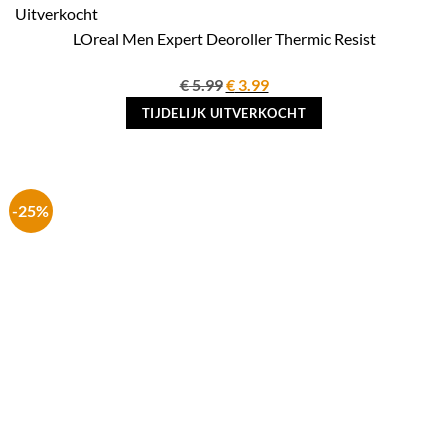
Uitverkocht
LOreal Men Expert Deoroller Thermic Resist
Oorspronkelijke
Huidige
€
5.99
€
3.99
prijs
prijs
TIJDELIJK UITVERKOCHT
was:
is:
€ 5.99.
€ 3.99.
-25%