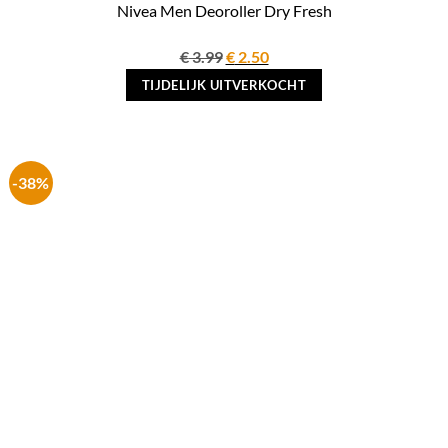
Nivea Men Deoroller Dry Fresh
Oorspronkelijke
Huidige
€
3.99
€
2.50
prijs
prijs
TIJDELIJK UITVERKOCHT
was:
is:
€ 3.99.
€ 2.50.
-38%