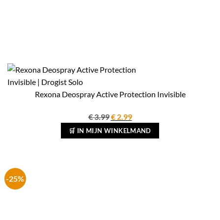
Rexona Deospray Active Protection Invisible
Oorspronkelijke
Huidige
€
3.99
€
2.99
prijs
prijs
🛒 IN MIJN WINKELMAND
was:
is:
€ 3.99.
€ 2.99.
-25%