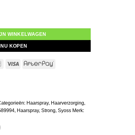
al
MIJN WINKELWAGEN
NU KOPEN
l
Bancontact
Visa
AfterPay
ategorieën:
Haarspray
,
Haarverzorging
,
589994
,
Haarspray
,
Strong
,
Syoss
Merk: