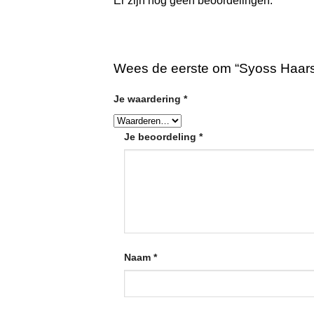
Er zijn nog geen beoordelingen.
Wees de eerste om “Syoss Haars
Je waardering
*
Je beoordeling
*
Naam
*