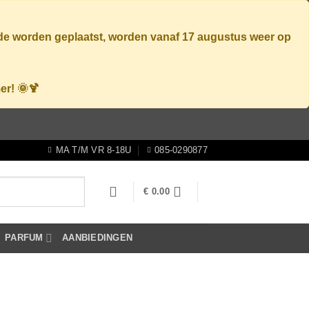
ode worden geplaatst, worden vanaf
17 augustus
weer op
er! 🌞🍹
MA T/M VR 8-18U
085-0290877
€
0.00
PARFUM
AANBIEDINGEN