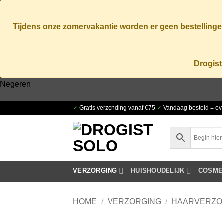
Tijdens onze zomervakantie worden er geen bestellingen
Drogist
Negeren
Ga
✓
Gratis verzending vanaf €75
✓
Vandaag besteld = ov
naar
inhoud
VERZORGING
HUISHOUDELIJK
COSME
HOME
/
VERZORGING
/
HAARVERZO