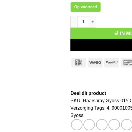
Op voorraad
Syoss Haarspray Strong 4 aant
🛒 IN 
IDeal
Wero
PayPa
Deel dit product
SKU:
Haarspray-Syoss-015
C
Verzorging
Tags:
4
,
9000100
Syoss