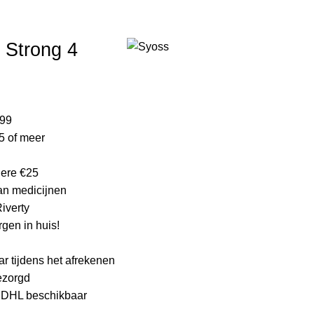
ijke product.
 Strong 4
lijke
ge
,99
5 of meer
.
edere €25
an medicijnen
Riverty
gen in huis!
ar tijdens het afrekenen
bezorgd
a DHL beschikbaar