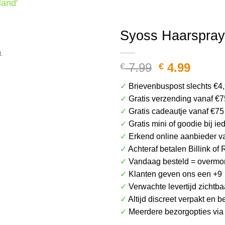
land'
Het plaatje kan afwijken van het daadwerkel
Syoss Haarspray
.
Oorspronke
Huidi
7.99
4.99
€
€
prijs
prijs
✓
Brievenbuspost slechts €4
was:
is:
✓
Gratis verzending vanaf €7
€ 7.99.
€ 4.99
✓
Gratis cadeautje vanaf €75
✓
Gratis mini of goodie bij i
✓
Erkend online aanbieder v
✓
Achteraf betalen Billink of 
✓
Vandaag besteld = overmor
✓
Klanten geven ons een +9
✓
Verwachte levertijd zichtba
✓
Altijd discreet verpakt en 
✓
Meerdere bezorgopties vi