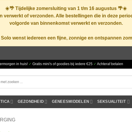
☀️🌴
Tijdelijke zomersluiting van 1 t/m 16 augustus
🌴☀️
 verwerkt of verzonden. Alle bestellingen die in deze peri
volgorde van binnenkomst verwerkt en verzonden.
 Solo wenst iedereen een fijne, zonnige en ontspannen zom
ermorgen in huis!
✓
Gratis mini's of goodies bij iedere €25
✓
Achteraf betalen
TICA
GEZONDHEID
GENEESMIDDELEN
SEKSUALITEIT
RGING