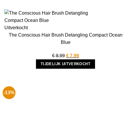
Uitverkocht
The Conscious Hair Brush Detangling Compact Ocean
Blue
Oorspronkelijke
Huidige
€
8.99
€
7.99
prijs
prijs
TIJDELIJK UITVERKOCHT
was:
is:
€ 8.99.
€ 7.99.
-13%