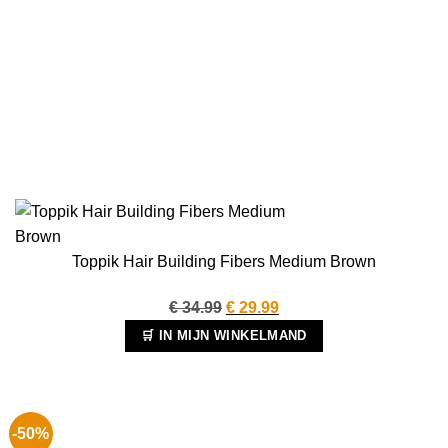
Toppik Hair Building Fibers Medium Brown
Oorspronkelijke
Huidige
€
34.99
€
29.99
prijs
prijs
🛒 IN MIJN WINKELMAND
was:
is:
€ 34.99.
€ 29.99.
-50%