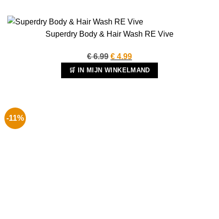
Superdry Body & Hair Wash RE Vive
Oorspronkelijke
Huidige
€
6.99
€
4.99
prijs
prijs
🛒 IN MIJN WINKELMAND
was:
is:
€ 6.99.
€ 4.99.
-11%