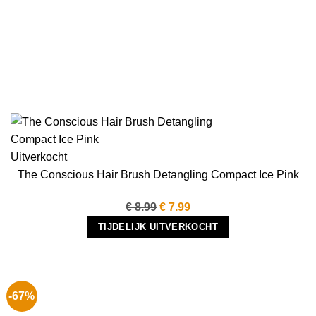
Uitverkocht
The Conscious Hair Brush Detangling Compact Ice Pink
Oorspronkelijke
Huidige
€
8.99
€
7.99
prijs
prijs
TIJDELIJK UITVERKOCHT
was:
is:
€ 8.99.
€ 7.99.
-67%