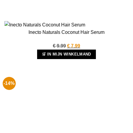
Inecto Naturals Coconut Hair Serum
Oorspronkelijke
Huidige
€
9.99
€
7.99
prijs
prijs
🛒 IN MIJN WINKELMAND
was:
is:
€ 9.99.
€ 7.99.
-14%