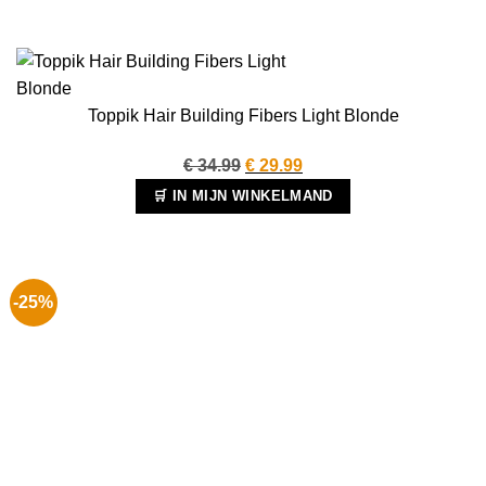
Toppik Hair Building Fibers Light Blonde
Oorspronkelijke
Huidige
€
34.99
€
29.99
prijs
prijs
🛒 IN MIJN WINKELMAND
was:
is:
€ 34.99.
€ 29.99.
-25%