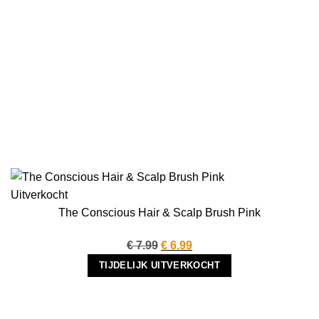
Uitverkocht
The Conscious Hair & Scalp Brush Pink
Oorspronkelijke
Huidige
€
7.99
€
6.99
prijs
prijs
TIJDELIJK UITVERKOCHT
was:
is:
€ 7.99.
€ 6.99.