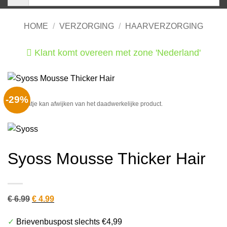
HOME
/
VERZORGING
/
HAARVERZORGING
Klant komt overeen met zone 'Nederland'
He
-29%
Het plaatje kan afwijken van het daadwerkelijke product.
Syoss Mousse Thicker Hair
Oorspronkelijke
Huidige
€
6.99
€
4.99
prijs
prijs
✓
Brievenbuspost slechts €4,99
was:
is: