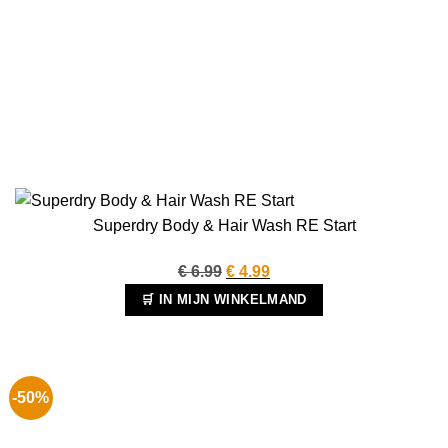
Superdry Body & Hair Wash RE Start
Oorspronkelijke
Huidige
€
6.99
€
4.99
prijs
prijs
🛒 IN MIJN WINKELMAND
was:
is:
€ 6.99.
€ 4.99.
-50%