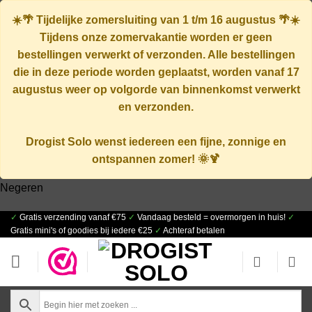
☀️🌴
Tijdelijke zomersluiting van 1 t/m 16 augustus
🌴☀️
Tijdens onze zomervakantie worden er geen
bestellingen verwerkt of verzonden. Alle bestellingen
die in deze periode worden geplaatst, worden vanaf
17
augustus
weer op volgorde van binnenkomst verwerkt
en verzonden.
Drogist Solo wenst iedereen een fijne, zonnige en
ontspannen zomer! 🌞🍹
Negeren
✓
Gratis verzending vanaf €75
✓
Vandaag besteld = overmorgen in huis!
✓
Ga
Gratis mini's of goodies bij iedere €25
✓
Achteraf betalen
naar
inhoud