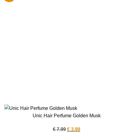
Unic Hair Perfume Golden Musk
Oorspronkelijke
Huidige
€
7.99
€
3.99