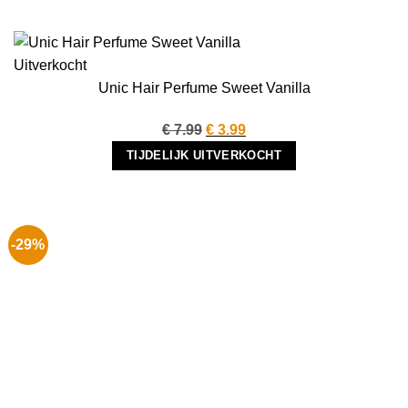
Uitverkocht
Unic Hair Perfume Sweet Vanilla
Oorspronkelijke
Huidige
€
7.99
€
3.99
prijs
prijs
TIJDELIJK UITVERKOCHT
was:
is:
€ 7.99.
€ 3.99.
-29%