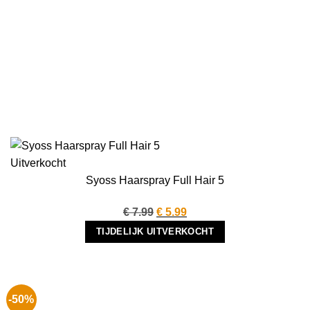
Uitverkocht
Syoss Haarspray Full Hair 5
Oorspronkelijke
Huidige
€
7.99
€
5.99
prijs
prijs
TIJDELIJK UITVERKOCHT
was:
is:
€ 7.99.
€ 5.99.
-50%