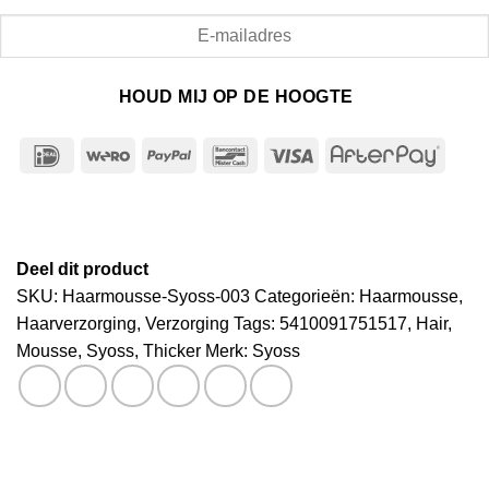
HOUD MIJ OP DE HOOGTE
IDeal
Wero
PayPal
Bancontact
Visa
After
Deel dit product
SKU:
Haarmousse-Syoss-003
Categorieën:
Haarmousse
,
Haarverzorging
,
Verzorging
Tags:
5410091751517
,
Hair
,
Mousse
,
Syoss
,
Thicker
Merk:
Syoss