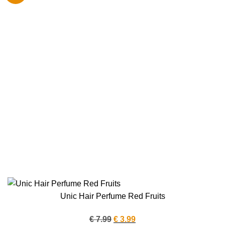
Unic Hair Perfume Red Fruits
Oorspronkelijke
Huidige
€
7.99
€
3.99