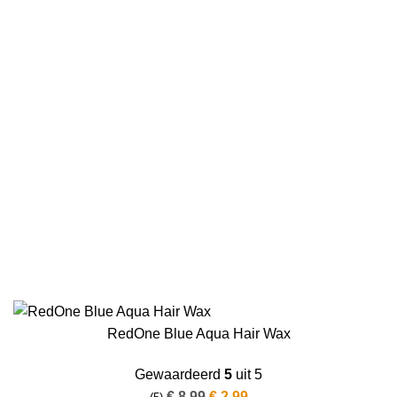
RedOne Blue Aqua Hair Wax
Gewaardeerd
5
uit 5
Oorspronkelijke
Huidige
€
8.99
€
2.99