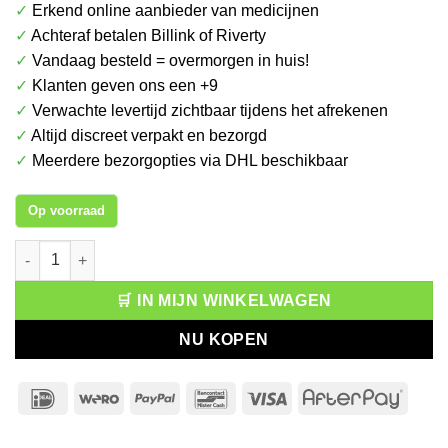
✓
Erkend online aanbieder van medicijnen
✓
Achteraf betalen Billink of Riverty
✓
Vandaag besteld = overmorgen in huis!
✓
Klanten geven ons een +9
✓
Verwachte levertijd zichtbaar tijdens het afrekenen
✓
Altijd discreet verpakt en bezorgd
✓
Meerdere bezorgopties via DHL beschikbaar
Op voorraad
Syoss Shampoo Intense Oleo aantal
🛒 IN MIJN WINKELWAGEN
NU KOPEN
IDeal
Wero
PayPal
Bancontact
Visa
After