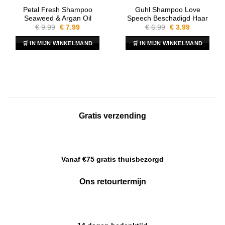
Petal Fresh Shampoo
Guhl Shampoo Love
Seaweed & Argan Oil
Speech Beschadigd Haar
Oorspronkelijke
Huidige
Oorspronkelijke
Huidige
€
9.99
€
7.99
€
6.99
€
3.99
prijs
prijs
prijs
prijs
was:
is:
was:
is:
🛒 IN MIJN WINKELMAND
🛒 IN MIJN WINKELMAND
€ 9.99.
€ 7.99.
€ 6.99.
€ 3.99.
Gratis verzending
Vanaf €75 gratis thuisbezorgd
Ons retourtermijn