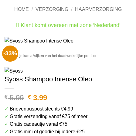
HOME
/
VERZORGING
/
HAARVERZORGING
Klant komt overeen met zone 'Nederland'
He
-33%
Het plaatje kan afwijken van het daadwerkelijke product.
Syoss Shampoo Intense Oleo
Oorspronkelijke
Huidige
5.99
3.99
€
€
prijs
prijs
✓
Brievenbuspost slechts €4,99
was:
is:
✓
Gratis verzending vanaf €75 of meer
€ 5.99.
€ 3.99.
✓
Gratis cadeautje vanaf €75
✓
Gratis mini of goodie bij iedere €25