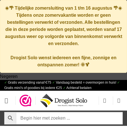
☀️🌴
Tijdelijke zomersluiting van 1 t/m 16 augustus
🌴☀️
Tijdens onze zomervakantie worden er geen
bestellingen verwerkt of verzonden. Alle bestellingen
die in deze periode worden geplaatst, worden vanaf
17
augustus
weer op volgorde van binnenkomst verwerkt
en verzonden.
Drogist Solo wenst iedereen een fijne, zonnige en
ontspannen zomer! 🌞🍹
Ga
Negeren
✓
Gratis verzending vanaf €75
✓
Vandaag besteld = overmorgen in huis!
✓
naar
Gratis mini's of goodies bij iedere €25
✓
Achteraf betalen
inhoud