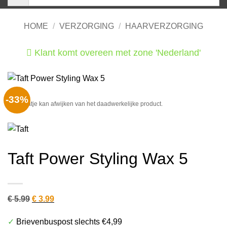
HOME
/
VERZORGING
/
HAARVERZORGING
Klant komt overeen met zone 'Nederland'
He
-33%
Het plaatje kan afwijken van het daadwerkelijke product.
Taft Power Styling Wax 5
Oorspronkelijke
Huidige
€
5.99
€
3.99
prijs
prijs
✓
Brievenbuspost slechts €4,99
was:
is: