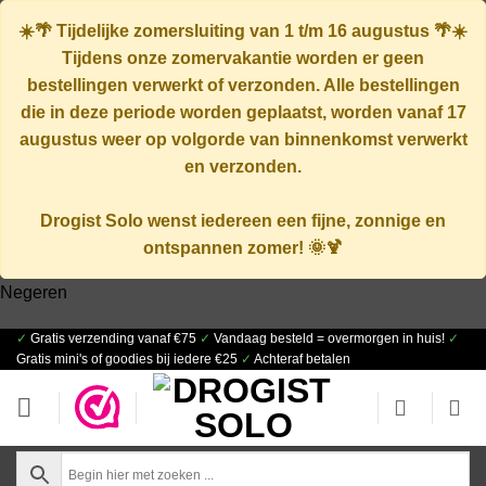
☀️🌴
Tijdelijke zomersluiting van 1 t/m 16 augustus
🌴☀️
Tijdens onze zomervakantie worden er geen
bestellingen verwerkt of verzonden. Alle bestellingen
die in deze periode worden geplaatst, worden vanaf
17
augustus
weer op volgorde van binnenkomst verwerkt
en verzonden.
Drogist Solo wenst iedereen een fijne, zonnige en
ontspannen zomer! 🌞🍹
Negeren
✓
Gratis verzending vanaf €75
✓
Vandaag besteld = overmorgen in huis!
✓
Ga
Gratis mini's of goodies bij iedere €25
✓
Achteraf betalen
naar
inhoud