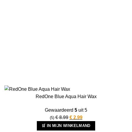
RedOne Blue Aqua Hair Wax
Gewaardeerd
5
uit 5
Oorspronkelijke
Huidige
€
8.99
€
2.99
(5)
prijs
prijs
🛒 IN MIJN WINKELMAND
was:
is: