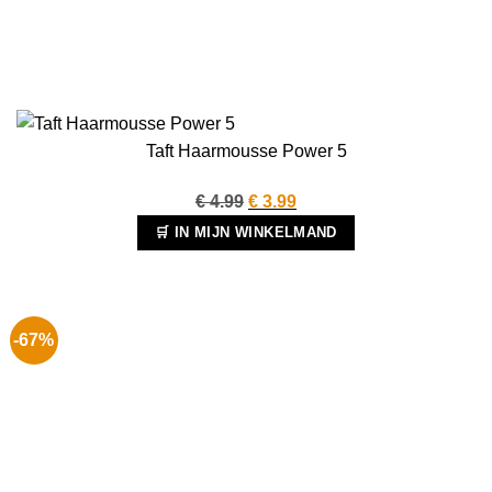
Taft Haarmousse Power 5
Oorspronkelijke
Huidige
€
4.99
€
3.99
prijs
prijs
🛒 IN MIJN WINKELMAND
was:
is:
€ 4.99.
€ 3.99.
-67%