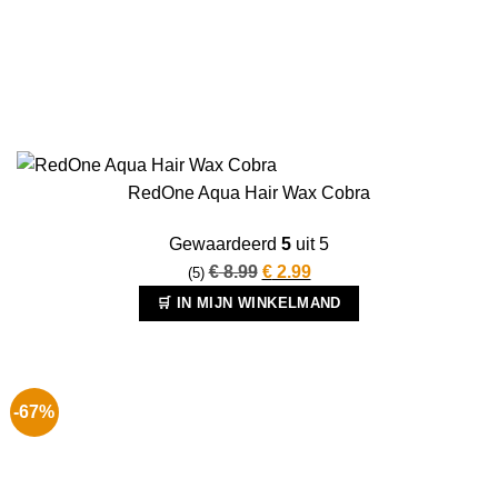
RedOne Aqua Hair Wax Cobra
Gewaardeerd
5
uit 5
Oorspronkelijke
Huidige
€
8.99
€
2.99
(5)
prijs
prijs
🛒 IN MIJN WINKELMAND
was:
is:
€ 8.99.
€ 2.99.
-67%