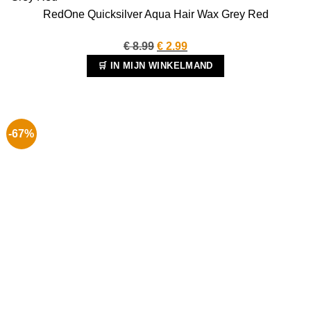
RedOne Quicksilver Aqua Hair Wax Grey Red
Oorspronkelijke
Huidige
€
8.99
€
2.99
prijs
prijs
🛒 IN MIJN WINKELMAND
was:
is:
€ 8.99.
€ 2.99.
-67%