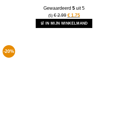
Gewaardeerd
5
uit 5
Oorspronkelijke
Huidige
€
2.99
€
1.75
(5)
prijs
prijs
🛒 IN MIJN WINKELMAND
was:
is:
€ 2.99.
€ 1.75.
-20%