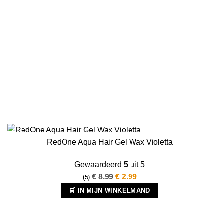
RedOne Aqua Hair Gel Wax Violetta
Gewaardeerd
5
uit 5
Oorspronkelijke
Huidige
€
8.99
€
2.99
(5)
prijs
prijs
🛒 IN MIJN WINKELMAND
was:
is:
€ 8.99.
€ 2.99.