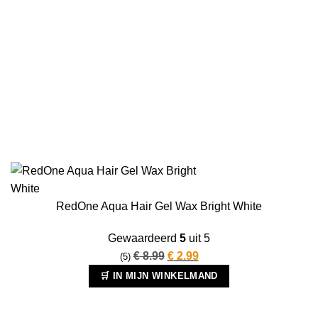
RedOne Aqua Hair Gel Wax Bright White
Gewaardeerd
5
uit 5
Oorspronkelijke
Huidige
€
8.99
€
2.99
(5)
prijs
prijs
🛒 IN MIJN WINKELMAND
was:
is:
€ 8.99.
€ 2.99.