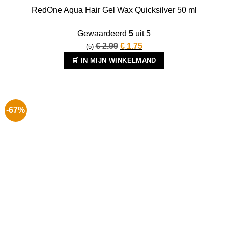
RedOne Aqua Hair Gel Wax Quicksilver 50 ml
Gewaardeerd
5
uit 5
Oorspronkelijke
Huidige
€
2.99
€
1.75
(5)
prijs
prijs
🛒 IN MIJN WINKELMAND
was:
is:
€ 2.99.
€ 1.75.
-67%