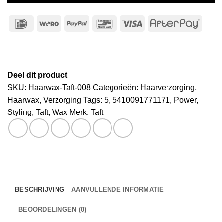
IDeal
Wero
PayPal
Bancontact
Visa
After
Deel dit product
SKU:
Haarwax-Taft-008
Categorieën:
Haarverzorging
,
Haarwax
,
Verzorging
Tags:
5
,
5410091771171
,
Power
,
Styling
,
Taft
,
Wax
Merk:
Taft
BESCHRIJVING
AANVULLENDE INFORMATIE
BEOORDELINGEN (0)