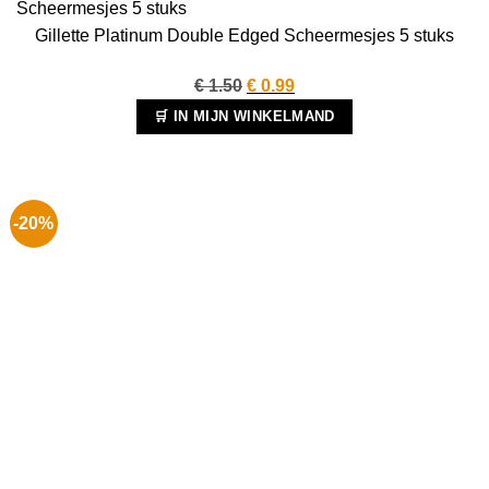
Gillette Platinum Double Edged Scheermesjes 5 stuks
Oorspronkelijke
Huidige
€
1.50
€
0.99
prijs
prijs
🛒 IN MIJN WINKELMAND
was:
is:
€ 1.50.
€ 0.99.
-20%