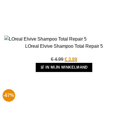
LOreal Elvive Shampoo Total Repair 5
Oorspronkelijke
Huidige
€
4.99
€
3.99
prijs
prijs
🛒 IN MIJN WINKELMAND
was:
is:
€ 4.99.
€ 3.99.
-67%