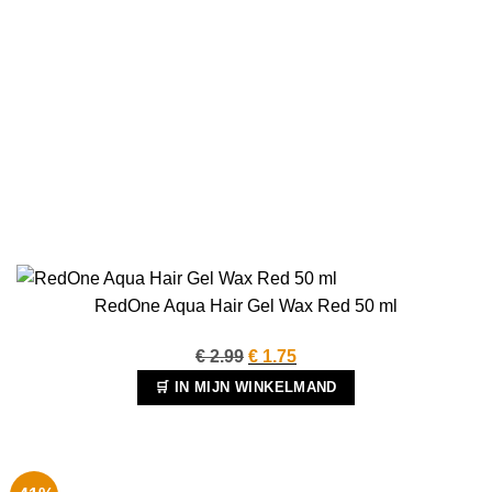
RedOne Aqua Hair Gel Wax Red 50 ml
Oorspronkelijke
Huidige
€
2.99
€
1.75
prijs
prijs
🛒 IN MIJN WINKELMAND
was:
is:
€ 2.99.
€ 1.75.