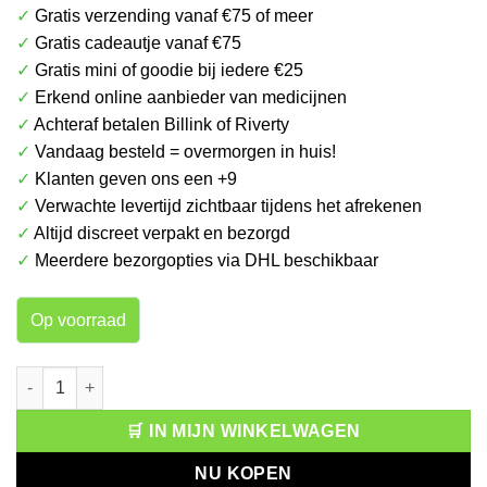
✓
Gratis verzending vanaf €75 of meer
€ 5.99.
€ 3.99.
✓
Gratis cadeautje vanaf €75
✓
Gratis mini of goodie bij iedere €25
✓
Erkend online aanbieder van medicijnen
✓
Achteraf betalen Billink of Riverty
✓
Vandaag besteld = overmorgen in huis!
✓
Klanten geven ons een +9
✓
Verwachte levertijd zichtbaar tijdens het afrekenen
✓
Altijd discreet verpakt en bezorgd
✓
Meerdere bezorgopties via DHL beschikbaar
Op voorraad
Taft Power Styling Wax 5 aantal
🛒 IN MIJN WINKELWAGEN
NU KOPEN