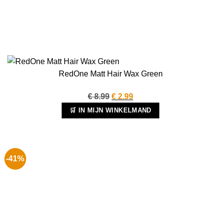
RedOne Matt Hair Wax Green
Oorspronkelijke
Huidige
€
8.99
€
2.99
prijs
prijs
🛒 IN MIJN WINKELMAND
was:
is:
€ 8.99.
€ 2.99.
-41%