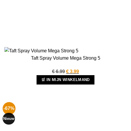
Taft Spray Volume Mega Strong 5
Oorspronkelijke
Huidige
€
6.99
€
3.99
prijs
prijs
🛒 IN MIJN WINKELMAND
was:
is:
€ 6.99.
€ 3.99.
-67%
Nieuw