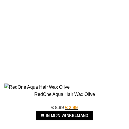
RedOne Aqua Hair Wax Olive
Oorspronkelijke
Huidige
€
8.99
€
2.99
prijs
prijs
🛒 IN MIJN WINKELMAND
was:
is:
€ 8.99.
€ 2.99.