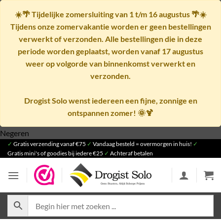
☀️🌴
Tijdelijke zomersluiting van 1 t/m 16 augustus
🌴☀️
Tijdens onze zomervakantie worden er geen bestellingen
verwerkt of verzonden. Alle bestellingen die in deze
periode worden geplaatst, worden vanaf
17 augustus
weer op volgorde van binnenkomst verwerkt en
verzonden.
Drogist Solo wenst iedereen een fijne, zonnige en
ontspannen zomer! 🌞🍹
Ga
Negeren
✓
Gratis verzending vanaf €75
naar
✓
Vandaag besteld = overmorgen in huis!
✓
Gratis mini's of goodies bij iedere €25
✓
Achteraf betalen
inhoud