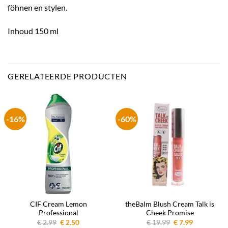
föhnen en stylen.
Inhoud 150 ml
GERELATEERDE PRODUCTEN
-16%
-60%
CIF Cream Lemon
theBalm Blush Cream Talk is
Professional
Cheek Promise
Oorspronkelijke
Huidige
Oorspronkelijke
Huidige
€
2.99
€
2.50
€
19.99
€
7.99