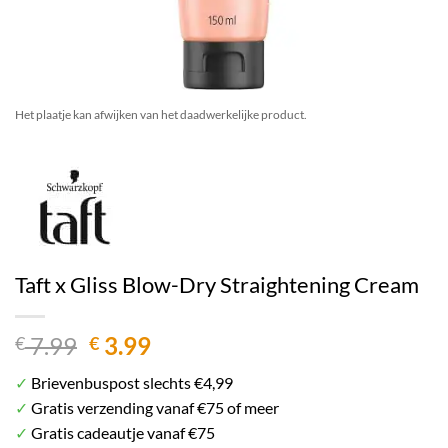
Het plaatje kan afwijken van het daadwerkelijke product.
Taft x Gliss Blow-Dry Straightening Cream
Oorspronkelijke
Huidige
7.99
3.99
€
€
prijs
prijs
✓
Brievenbuspost slechts €4,99
was:
is:
✓
Gratis verzending vanaf €75 of meer
€ 7.99.
€ 3.99.
✓
Gratis cadeautje vanaf €75