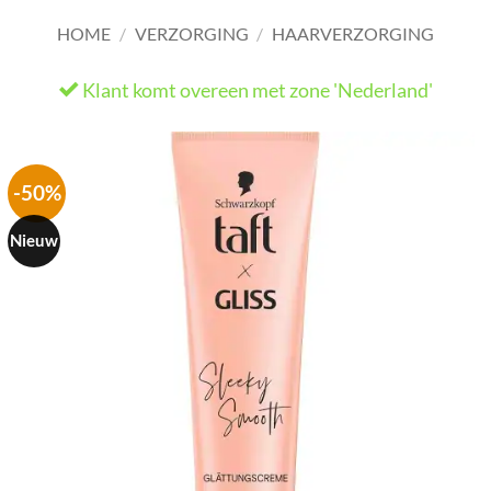
HOME
/
VERZORGING
/
HAARVERZORGING
Klant komt overeen met zone 'Nederland'
He
-50%
Nieuw