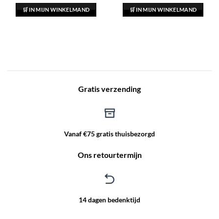
prijs
prijs
prijs
prijs
was:
is:
was:
is:
🛒 IN MIJN WINKELMAND
🛒 IN MIJN WINKELMAND
€ 2.99.
€ 2.50.
€ 19.99.
€ 7.99.
Gratis verzending
Vanaf €75 gratis thuisbezorgd
Ons retourtermijn
14 dagen bedenktijd