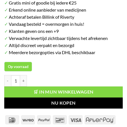
✓
Gratis mini of goodie bij iedere €25
✓
Erkend online aanbieder van medicijnen
✓
Achteraf betalen Billink of Riverty
✓
Vandaag besteld = overmorgen in huis!
✓
Klanten geven ons een +9
✓
Verwachte levertijd zichtbaar tijdens het afrekenen
✓
Altijd discreet verpakt en bezorgd
✓
Meerdere bezorgopties via DHL beschikbaar
Op voorraad
Taft x Gliss Blow-Dry Straightening Cream aantal
🛒 IN MIJN WINKELWAGEN
NU KOPEN
IDeal
Wero
PayPal
Bancontact
Visa
After