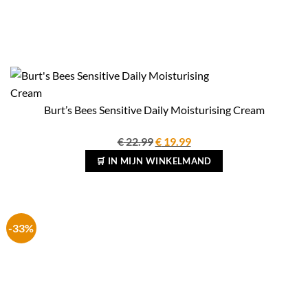
Burt’s Bees Sensitive Daily Moisturising Cream
Oorspronkelijke
Huidige
€
22.99
€
19.99
prijs
prijs
🛒 IN MIJN WINKELMAND
was:
is:
€ 22.99.
€ 19.99.
-33%