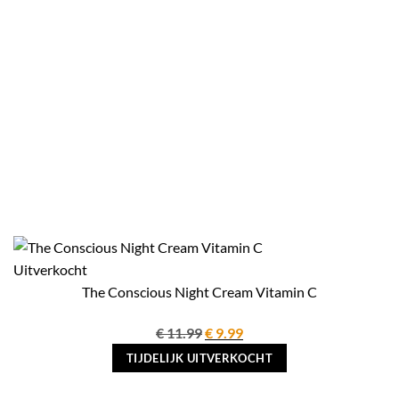
Uitverkocht
The Conscious Night Cream Vitamin C
Oorspronkelijke
Huidige
€
11.99
€
9.99
prijs
prijs
TIJDELIJK UITVERKOCHT
was:
is:
€ 11.99.
€ 9.99.