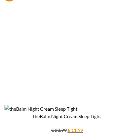
theBalm Night Cream Sleep Tight
Oorspronkelijke
Huidige
€
23.99
€
11.99