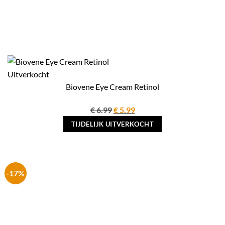
Uitverkocht
Biovene Eye Cream Retinol
Oorspronkelijke
Huidige
€
6.99
€
5.99
prijs
prijs
TIJDELIJK UITVERKOCHT
was:
is:
€ 6.99.
€ 5.99.
-17%