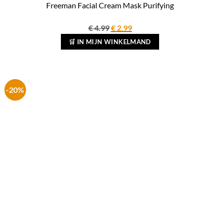
Freeman Facial Cream Mask Purifying
Oorspronkelijke
Huidige
€
4.99
€
2.99
prijs
prijs
🛒 IN MIJN WINKELMAND
was:
is:
€ 4.99.
€ 2.99.
-20%