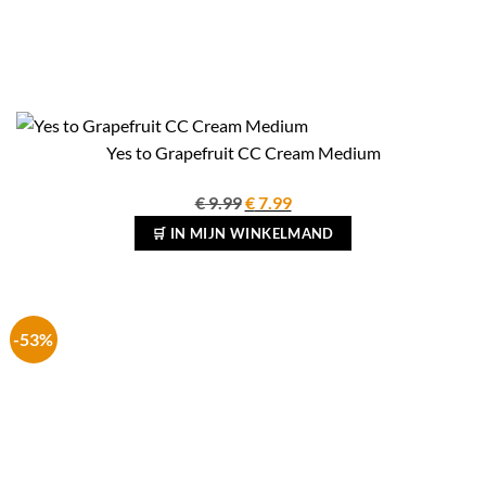
Yes to Grapefruit CC Cream Medium
Oorspronkelijke
Huidige
€
9.99
€
7.99
prijs
prijs
🛒 IN MIJN WINKELMAND
was:
is:
€ 9.99.
€ 7.99.
-53%