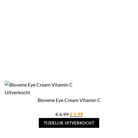
Uitverkocht
Biovene Eye Cream Vitamin C
Oorspronkelijke
Huidige
€
6.99
€
5.99
prijs
prijs
TIJDELIJK UITVERKOCHT
was:
is:
€ 6.99.
€ 5.99.