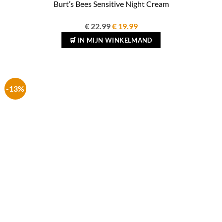
Burt’s Bees Sensitive Night Cream
Oorspronkelijke
Huidige
€
22.99
€
19.99
prijs
prijs
🛒 IN MIJN WINKELMAND
was:
is:
€ 22.99.
€ 19.99.
-13%