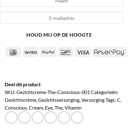
HOUD MIJ OP DE HOOGTE
IDeal
Wero
PayPal
Bancontact
Visa
After
Deel dit product
SKU:
Gezichtcreme-The-Conscious-001
Categorieën:
Gezichtscrème
,
Gezichtsverzorging
,
Verzorging
Tags:
C
,
Conscious
,
Cream
,
Eye
,
The
,
Vitamin