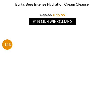
Burt’s Bees Intense Hydration Cream Cleanser
Oorspronkelijke
Huidige
€
19.99
€
15.99
prijs
prijs
🛒 IN MIJN WINKELMAND
was:
is:
€ 19.99.
€ 15.99.
-14%