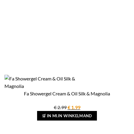
Fa Showergel Cream & Oil Silk & Magnolia
Oorspronkelijke
Huidige
€
2.99
€
1.99
prijs
prijs
🛒 IN MIJN WINKELMAND
was:
is:
€ 2.99.
€ 1.99.