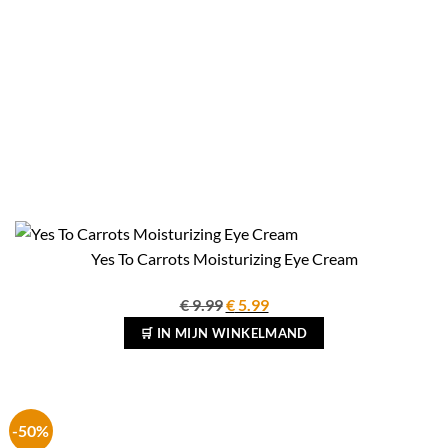
Yes To Carrots Moisturizing Eye Cream
Oorspronkelijke
Huidige
€
9.99
€
5.99
prijs
prijs
🛒 IN MIJN WINKELMAND
was:
is:
€ 9.99.
€ 5.99.
-50%