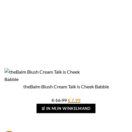
theBalm Blush Cream Talk is Cheek Babble
Oorspronkelijke
Huidige
€
16.99
€
7.99
prijs
prijs
🛒 IN MIJN WINKELMAND
was:
is:
€ 16.99.
€ 7.99.