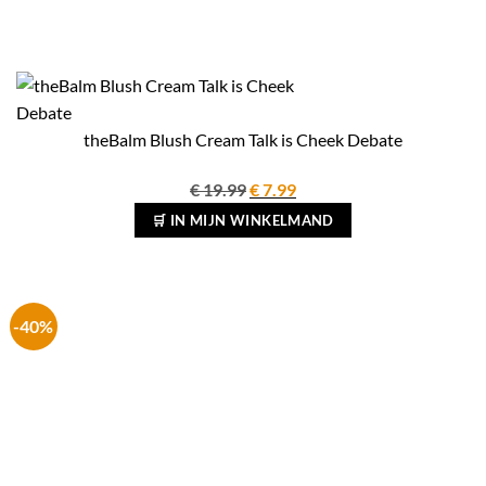
theBalm Blush Cream Talk is Cheek Debate
Oorspronkelijke
Huidige
€
19.99
€
7.99
prijs
prijs
🛒 IN MIJN WINKELMAND
was:
is:
€ 19.99.
€ 7.99.
-40%