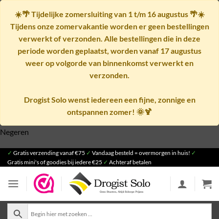
☀️🌴
Tijdelijke zomersluiting van 1 t/m 16 augustus
🌴☀️
Tijdens onze zomervakantie worden er geen bestellingen
verwerkt of verzonden. Alle bestellingen die in deze
periode worden geplaatst, worden vanaf
17 augustus
weer op volgorde van binnenkomst verwerkt en
verzonden.
Drogist Solo wenst iedereen een fijne, zonnige en
ontspannen zomer! 🌞🍹
Negeren
Ga
✓
Gratis verzending vanaf €75
✓
Vandaag besteld = overmorgen in huis!
✓
Gratis mini's of goodies bij iedere €25
✓
Achteraf betalen
naar
inhoud