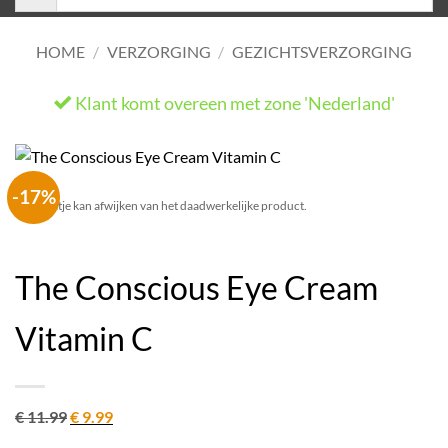
HOME
/
VERZORGING
/
GEZICHTSVERZORGING
Klant komt overeen met zone 'Nederland'
He
-17%
Het plaatje kan afwijken van het daadwerkelijke product.
The Conscious Eye Cream
Vitamin C
Oorspronkelijke
Huidige
€
11.99
€
9.99
prijs
prijs