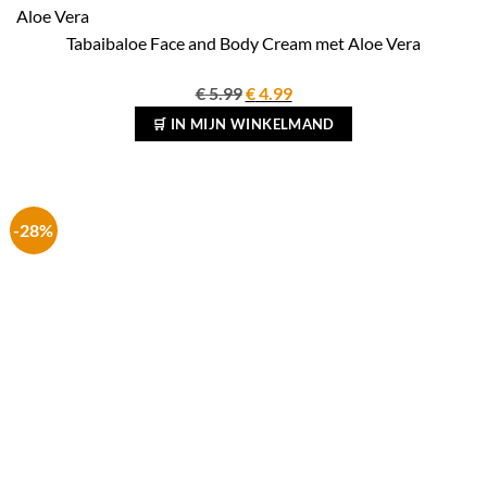
Tabaibaloe Face and Body Cream met Aloe Vera
Oorspronkelijke
Huidige
€
5.99
€
4.99
prijs
prijs
🛒 IN MIJN WINKELMAND
was:
is:
€ 5.99.
€ 4.99.
-28%