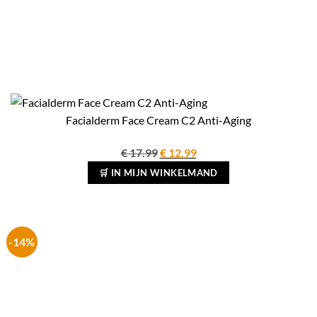
Facialderm Face Cream C2 Anti-Aging
Oorspronkelijke
Huidige
€
17.99
€
12.99
prijs
prijs
🛒 IN MIJN WINKELMAND
was:
is:
€ 17.99.
€ 12.99.
-14%