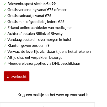
✓
Brievenbuspost slechts €4,99
was:
is:
✓
Gratis verzending vanaf €75 of meer
€ 11.99.
€ 9.99.
✓
Gratis cadeautje vanaf €75
✓
Gratis mini of goodie bij iedere €25
✓
Erkend online aanbieder van medicijnen
✓
Achteraf betalen Billink of Riverty
✓
Vandaag besteld = overmorgen in huis!
✓
Klanten geven ons een +9
✓
Verwachte levertijd zichtbaar tijdens het afrekenen
✓
Altijd discreet verpakt en bezorgd
✓
Meerdere bezorgopties via DHL beschikbaar
Uitverkocht
Krijg een mailtje als het weer op voorraad is!