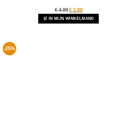
Oorspronkelijke
Huidige
€
4.99
€
3.99
prijs
prijs
🛒 IN MIJN WINKELMAND
was:
is:
€ 4.99.
€ 3.99.
-25%