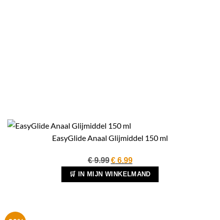
EasyGlide Anaal Glijmiddel 150 ml
Oorspronkelijke
Huidige
€
9.99
€
6.99
prijs
prijs
🛒 IN MIJN WINKELMAND
was:
is:
€ 9.99.
€ 6.99.