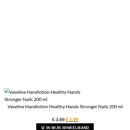
Vaseline Handlotion Healthy Hands Stronger Nails 200 ml
Oorspronkelijke
Huidige
€
3.99
€
1.99
prijs
prijs
🛒 IN MIJN WINKELMAND