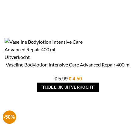
Uitverkocht
Vaseline Bodylotion Intensive Care Advanced Repair 400 ml
Oorspronkelijke
Huidige
€
5.99
€
4.50
prijs
prijs
TIJDELIJK UITVERKOCHT
was:
is:
€ 5.99.
€ 4.50.
-50%