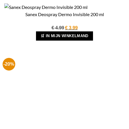
Sanex Deospray Dermo Invisible 200 ml
Oorspronkelijke
Huidige
€
4.99
€
3.99
prijs
prijs
🛒 IN MIJN WINKELMAND
was:
is:
€ 4.99.
€ 3.99.
-20%