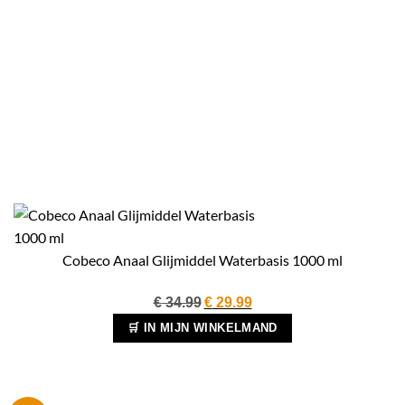
Cobeco Anaal Glijmiddel Waterbasis 1000 ml
Oorspronkelijke
Huidige
€
34.99
€
29.99
prijs
prijs
🛒 IN MIJN WINKELMAND
was:
is:
€ 34.99.
€ 29.99.