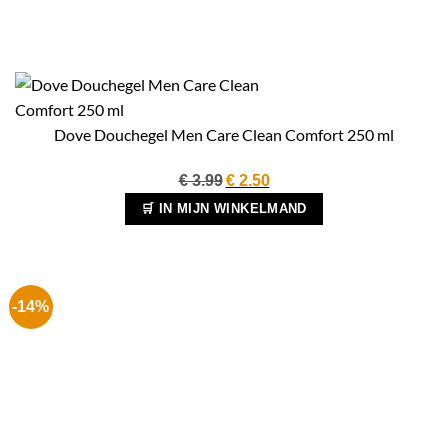
Dove Douchegel Men Care Clean Comfort 250 ml
Oorspronkelijke
Huidige
€
3.99
€
2.50
prijs
prijs
🛒 IN MIJN WINKELMAND
was:
is:
€ 3.99.
€ 2.50.
-14%