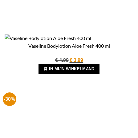
Vaseline Bodylotion Aloe Fresh 400 ml
Oorspronkelijke
Huidige
€
4.99
€
3.99
prijs
prijs
🛒 IN MIJN WINKELMAND
was:
is:
€ 4.99.
€ 3.99.
-30%