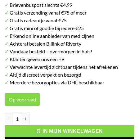
✓
Brievenbuspost slechts €4,99
✓
Gratis verzending vanaf €75 of meer
✓
Gratis cadeautje vanaf €75
✓
Gratis mini of goodie bij iedere €25
✓
Erkend online aanbieder van medicijnen
✓
Achteraf betalen Billink of Riverty
✓
Vandaag besteld = overmorgen in huis!
✓
Klanten geven ons een +9
✓
Verwachte levertijd zichtbaar tijdens het afrekenen
✓
Altijd discreet verpakt en bezorgd
✓
Meerdere bezorgopties via DHL beschikbaar
Op voorraad
Vismed Oogdruppels Medium 0.18% 10 ml aantal
🛒 IN MIJN WINKELWAGEN