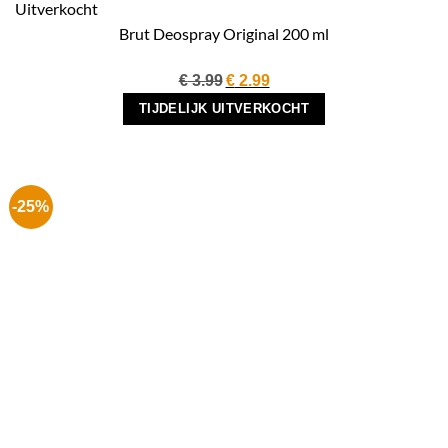
Uitverkocht
Brut Deospray Original 200 ml
Oorspronkelijke
Huidige
€
3.99
€
2.99
prijs
prijs
TIJDELIJK UITVERKOCHT
was:
is:
€ 3.99.
€ 2.99.
-25%