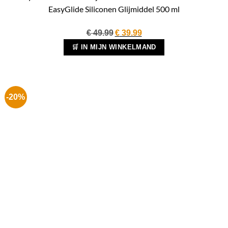
EasyGlide Siliconen Glijmiddel 500 ml
Oorspronkelijke
Huidige
€
49.99
€
39.99
prijs
prijs
🛒 IN MIJN WINKELMAND
was:
is:
€ 49.99.
€ 39.99.
-20%