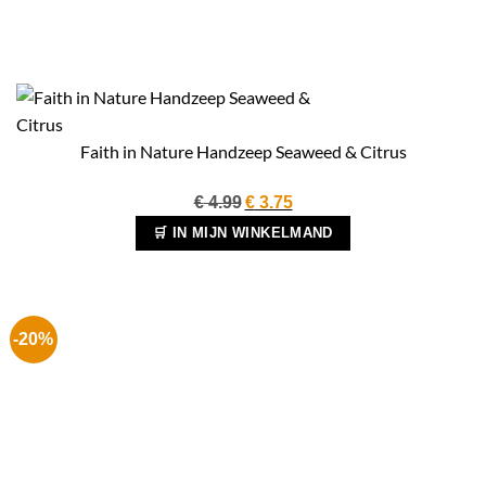
Faith in Nature Handzeep Seaweed & Citrus
Oorspronkelijke
Huidige
€
4.99
€
3.75
prijs
prijs
🛒 IN MIJN WINKELMAND
was:
is:
€ 4.99.
€ 3.75.
-20%