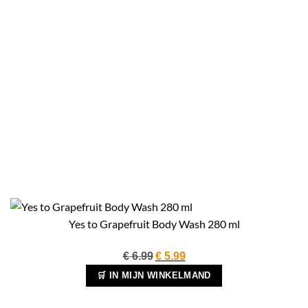
Yes to Grapefruit Body Wash 280 ml
Oorspronkelijke
Huidige
€
6.99
€
5.99
prijs
prijs
🛒 IN MIJN WINKELMAND
was:
is:
€ 6.99.
€ 5.99.