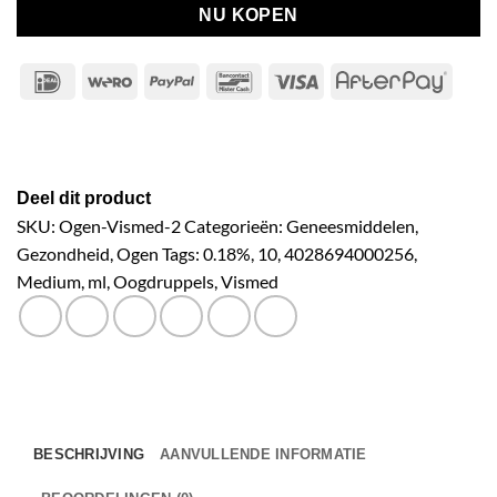
NU KOPEN
IDeal
Wero
PayPal
Bancontact
Visa
After
Deel dit product
SKU:
Ogen-Vismed-2
Categorieën:
Geneesmiddelen
,
Gezondheid
,
Ogen
Tags:
0.18%
,
10
,
4028694000256
,
Medium
,
ml
,
Oogdruppels
,
Vismed
BESCHRIJVING
AANVULLENDE INFORMATIE