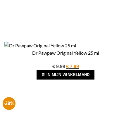
Dr Pawpaw Original Yellow 25 ml
Oorspronkelijke
Huidige
€
9.99
€
7.99
prijs
prijs
🛒 IN MIJN WINKELMAND
was:
is:
€ 9.99.
€ 7.99.
-29%