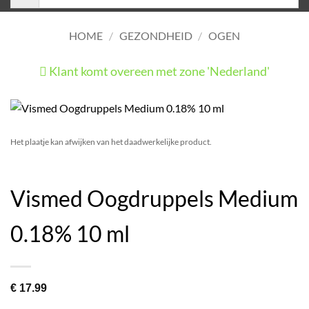
HOME
/
GEZONDHEID
/
OGEN
Klant komt overeen met zone 'Nederland'
He
Het plaatje kan afwijken van het daadwerkelijke product.
Vismed Oogdruppels Medium
0.18% 10 ml
€
17.99