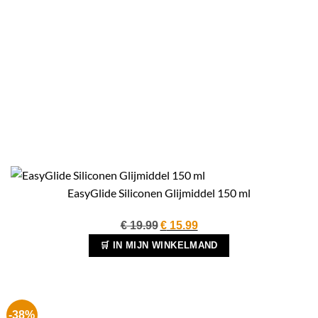
EasyGlide Siliconen Glijmiddel 150 ml
Oorspronkelijke
Huidige
€
19.99
€
15.99
prijs
prijs
🛒 IN MIJN WINKELMAND
was:
is:
€ 19.99.
€ 15.99.
-38%