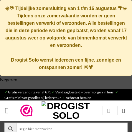
☀️🌴
Tijdelijke zomersluiting van 1 t/m 16 augustus
🌴☀️
Tijdens onze zomervakantie worden er geen
bestellingen verwerkt of verzonden. Alle bestellingen
die in deze periode worden geplaatst, worden vanaf
17
augustus
weer op volgorde van binnenkomst verwerkt
en verzonden.
Drogist Solo wenst iedereen een fijne, zonnige en
ontspannen zomer! 🌞🍹
Negeren
Ga
✓
Gratis verzending vanaf €75
✓
Vandaag besteld = overmorgen in huis!
✓
Gratis mini's of goodies bij iedere €25
✓
Achteraf betalen
naar
inhoud