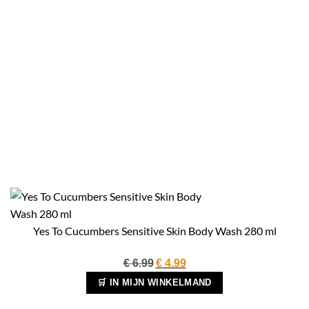
Yes To Cucumbers Sensitive Skin Body Wash 280 ml
Oorspronkelijke
Huidige
€
6.99
€
4.99
prijs
prijs
🛒 IN MIJN WINKELMAND
was:
is: